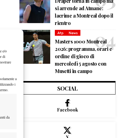
Draper torna in campo ma
si arrende ad Atmane:
lacrime a Montreal dopo il
rientro
Atp
News
Masters 1000 Montreal
2026: programma, orari e
e e/o
ordine di gioco di
r di
mostrare
mercoledì 5 agosto con
Musetti in campo
 solamente a
ilizzando i
SOCIAL
hermo.
Facebook
enti da
X