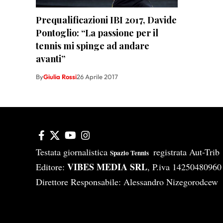
Prequalificazioni IBI 2017, Davide
Pontoglio: “La passione per il
tennis mi spinge ad andare
avanti”
By
Giulia Rossi
26 Aprile 2017
Testata giornalistica
registrata Aut-Tri
Spazio Tennis
VIBES MEDIA SRL
Editore:
, P.iva 14250480960
Direttore Responsabile: Alessandro Nizegorodcew