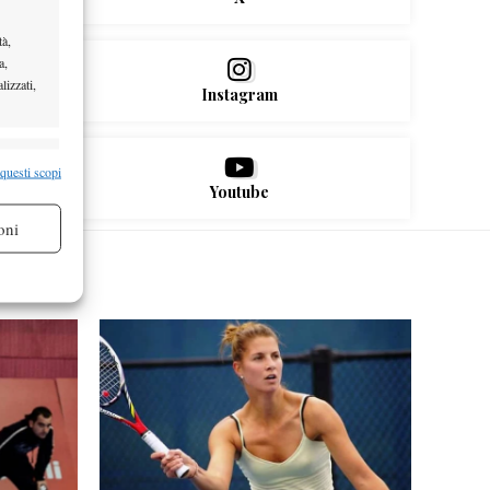
tà,
a,
lizzati,
Instagram
re attivo
 questi scopi
Youtube
oni
re attivo