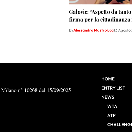
Galovic: “Aspetto da tant
firma per la cittadinanza 
By
Alessandro Mastroluca
13 Agosto
HOME
ENTRY LIST
b Milano n° 10268 del 15/09/2025
NEWS
WTA
ATP
CHALLENG