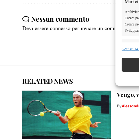
Market
Archiviare
Nessun commento
Creare pro
Creare pro
Devi essere
connesso
per inviare un commento.
Sviluppare
Funzion
Gestisci 141
Abbinare e
Identifica
Garanti
RELATED NEWS
Erogare
scelte 
Vengo, v
By
Alessand