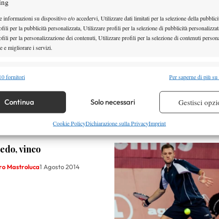
ing
 informazioni su dispositivo e/o accedervi, Utilizzare dati limitati per la selezione della pubblici
fili per la pubblicità personalizzata, Utilizzare profili per la selezione di pubblicità personalizzat
fili per la personalizzazione dei contenuti, Utilizzare profili per la selezione di contenuti persona
 e migliorare i servizi.
alità
Semp
0 fornitori
Per saperne di più su
 combinare dati provenienti da altre fonti di dati, Collegare diversi dispositivi,
re i dispositivi in base alle informazioni trasmesse automaticamente.
Continua
Solo necessari
Gestisci opzi
re la sicurezza, prevenire e rilevare frodi, correggere errori,
Cookie Policy
Dichiarazione sulla Privacy
Imprint
 e presentare pubblicità e contenuto, Salvare e comunicare le
Semp
sulla privacy.
edo, vinco
ro Mastroluca
1 Agosto 2014