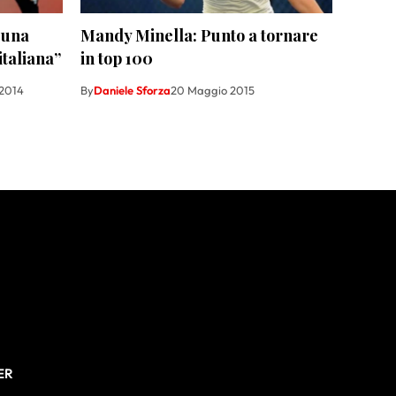
o una
Mandy Minella: Punto a tornare
italiana”
in top 100
 2014
By
Daniele Sforza
20 Maggio 2015
ER