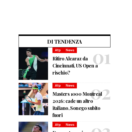
DI TENDENZA
Atp
News
Ritiro Alcaraz da
Cincinnati, US Open a
rischio?
Atp
News
Masters 1000 Montreal
2026: cade un altro
italiano, Sonego subito
fuori
Atp
News