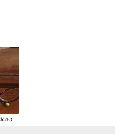
odcew
)