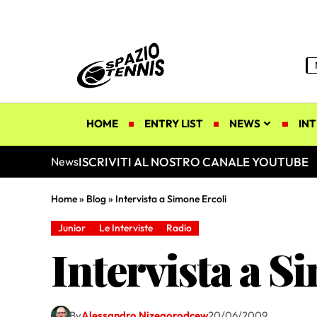
HOME
ENTRY LIST
NEWS
INT
ISCRIVITI AL NOSTRO CANALE YOUTUBE
News
Home
»
Blog
»
Intervista a Simone Ercoli
Junior
Le Interviste
Radio
Intervista a S
By
Alessandro Nizegorodcew
20/06/2009