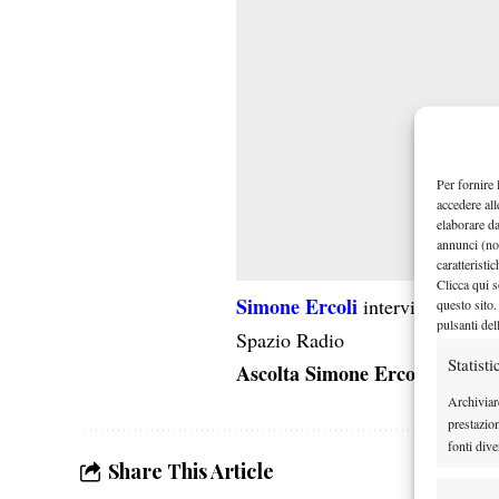
Per fornire 
accedere all
elaborare d
annunci (no
caratteristi
Clicca qui s
Simone Ercoli
intervistato dura
questo sito.
pulsanti del
Spazio Radio
Statisti
Ascolta Simone Ercoli
Archiviar
prestazio
fonti dive
Share This Article