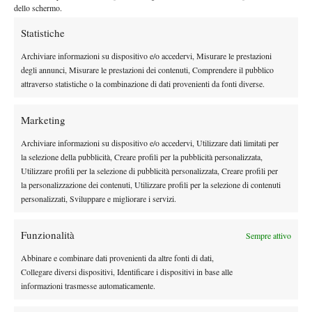
dello schermo.
Ti consideri un attaccante?
“Sì, io preferisco condurre il gioco e cercare di chiudere il
Statistiche
punto con un vincente piuttosto che aspettare l’errore
Archiviare informazioni su dispositivo e/o accedervi, Misurare le prestazioni
dell’avversario. Il mio gioco è sempre offensivo anche perché
degli annunci, Misurare le prestazioni dei contenuti, Comprendere il pubblico
non sono molto bravo in fase difensiva. Quando sono costretto a
attraverso statistiche o la combinazione di dati provenienti da fonti diverse.
difendere è perché il mio avversario è più forte, oppure perché
sono troppo stanco e in tutti i casi vuol dire che non sto
Marketing
giocando come dovrei.”
Archiviare informazioni su dispositivo e/o accedervi, Utilizzare dati limitati per
Parliamo di questa esperienza nordamericana che stai vivendo
la selezione della pubblicità, Creare profili per la pubblicità personalizzata,
in questi giorni in preparazione agli
Us Open. Due tornei di
Utilizzare profili per la selezione di pubblicità personalizzata, Creare profili per
la personalizzazione dei contenuti, Utilizzare profili per la selezione di contenuti
grado 1, di buon livello, che ti stanno dando delle
personalizzati, Sviluppare e migliorare i servizi.
soddisfazioni…
“Nel primo torneo di Washington non ho giocato benissimo,
Funzionalità
Sempre attivo
perché eravamo appena arrivati, dovevo smaltire la differenza
di fuso orario e poi abituarmi a giocare sul duro, visto che
Abbinare e combinare dati provenienti da altre fonti di dati,
Collegare diversi dispositivi, Identificare i dispositivi in base alle
venivo da tutta la stagione fatta sulla terra rossa. La forma è
informazioni trasmesse automaticamente.
arrivata giorno dopo giorno, tanto che in doppio ho disputato
ottime partite arrivando fino in semifinale. Qua in Canada sto