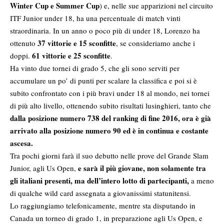
Winter Cup e Summer Cup
) e, nelle sue apparizioni nel circuito
ITF Junior under 18, ha una percentuale di match vinti
straordinaria. In un anno o poco più di under 18, Lorenzo ha
37 vittorie e 15 sconfitte
ottenuto
, se consideriamo anche i
61 vittorie e 25 sconfitte
doppi.
.
Ha vinto due tornei di grado 5, che gli sono serviti per
accumulare un po’ di punti per scalare la classifica e poi si è
subito confrontato con i più bravi under 18 al mondo, nei tornei
di più alto livello, ottenendo subito risultati lusinghieri, tanto che
dalla posizione numero 738 del ranking di fine 2016, ora è già
arrivato alla posizione numero 90 ed è in continua e costante
ascesa.
Tra pochi giorni farà il suo debutto nelle prove del Grande Slam
e sarà il più giovane, non solamente tra
Junior, agli Us Open,
gli italiani presenti, ma dell’intero lotto di partecipanti
,
a meno
di qualche wild card assegnata a giovanissimi statunitensi.
Lo raggiungiamo telefonicamente, mentre sta disputando in
Canada un torneo di grado 1, in preparazione agli Us Open, e