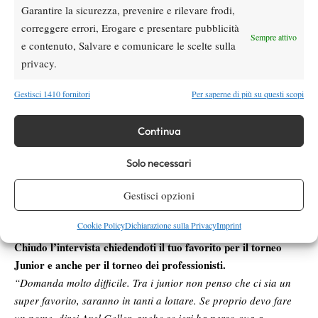
Garantire la sicurezza, prevenire e rilevare frodi,
giocando molto bene, con Grassi Mazzuchi, che è un ottimo
correggere errori, Erogare e presentare pubblicità
tennista potevo anche chiuderla in due set, ma, comunque anche
Sempre attivo
e contenuto, Salvare e comunicare le scelte sulla
dopo aver perso il secondo non mi sono disunito e ho vinto bene
privacy.
al terzo. A me piace molto giocare sul cemento, speriamo di
fare bene anche a New York.”
Gestisci 1410 fornitori
Per saperne di più su questi scopi
In questi due tornei hai giocato il doppio con Woodall, sarà il
tuo compagno anche agli Us Open oppure no?
Continua
“No, non credo, perché lui è solo un alternate, non penso che
riuscirà a entrare. Io giocherò sicuramente in doppio, perché mi
Solo necessari
piace molto giocare in coppia anche se a volte è molto
dispendioso di energie, ma non so ancora chi sarà il mio
Gestisci opzioni
compagno, forse l’argentino Tirante, ma potrebbero anche
Cookie Policy
Dichiarazione sulla Privacy
Imprint
esserci dei cambiamenti.”
Chiudo l’intervista chiedendoti il tuo favorito per il torneo
Junior e anche per il torneo dei professionisti.
“Domanda molto difficile. Tra i junior non penso che ci sia un
super favorito, saranno in tanti a lottare. Se proprio devo fare