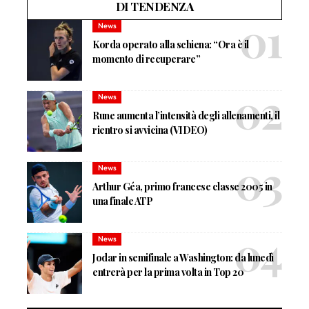
DI TENDENZA
News
Korda operato alla schiena: “Ora è il
momento di recuperare”
News
Rune aumenta l’intensità degli allenamenti, il
rientro si avvicina (VIDEO)
News
Arthur Géa, primo francese classe 2005 in
una finale ATP
News
Jodar in semifinale a Washington: da lunedì
entrerà per la prima volta in Top 20