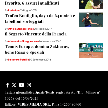
favorito, 6 azzurri qualificati
By
Redazione
7 Giugno 2015
Trofeo Bonfiglio, day 1 da 64 match e
tabelloni sorteggiati
By
Ufficio Stampa Tennis
20 Maggio 2017
Il Segreto Vincente della Francia
By
Alessandro Nizegorodcew
24 Novembre 2010
Tennis Europe: domina Zakharov,
bene Rossi e Speziali
By
Salvatore Petrillo
30 Settembre 2014
Testata giornalistica
registrata Aut-Trib Milano n°
Spazio Tennis
10268 del 15/09/2025
VIBES MEDIA SRL
Editore:
, P.iva 14250480960