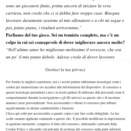
sono un giocatore finito, prima ancora di iniziare la vera
carriera, non credo che ci si debba fare troppo caso. Bisogna
lavorare duramente assieme al mio allenatore e a chi mi segue e
poi, piano piano, i risultati arriveranno.”
Parliamo del tuo gioco. Sei un tennista completo, ma c’è un
colpo in cui sei consapevole di dover migliorare ancora molto?
“Nell’ultimo anno ho migliorato moltissimo il rovescio, che era
un po’ il mio punto debole. Adesso credo di dover lavorare
molto sul servizio. Sulla terra il mio servizio può anche essere
Gestisci la tua privacy
accettabile, perché lo lavoro molto con il kick, ma sul veloce, nel
tennis maschile è determinante. Devo riuscire a fare più ace
Per fornire le migliori esperienze, noi e i nostri partner utilizziamo tecnologie come i
nelle partite. Riuscire a mettere un servizio vincente in ogni
cookie per memorizzare e/o accedere alle informazioni del dispositivo. Il consenso a
queste tecnologie permetterà a noi e ai nostri partner di elaborare dati personali come il
gioco, vuol dire parecchio, un punto in più dell’avversario senza
comportamento durante la navigazione o gli ID univoci su questo sito e di mostrare
scambiare conta molto. Attualmente i più bravi junior fanno la
annunci (non) personalizzati. Non acconsentire o ritirare il consenso può influire
differenza proprio con il servizio. Ad esempio Geller che è alto
negativamente su alcune caratteristiche e funzioni.
Clicca qui sotto per acconsentire a quanto sopra o per fare scelte dettagliate. Le tue
190 centimetri e peserà 90 chili, riesce a servire a 200 Km/h e
scelte saranno applicate solamente a questo sito. È possibile modificare le impostazioni
quando gli funziona il servizio, sul veloce diventa quasi
in qualsiasi momento, compreso il ritiro del consenso, utilizzando i pulsanti della
Cookie Policy o cliccando sul pulsante di gestione del consenso nella parte inferiore
ingiocabile.”