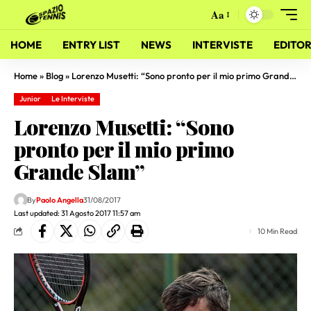
Aa
HOME
ENTRY LIST
NEWS
INTERVISTE
EDITOR
Home
»
Blog
»
Lorenzo Musetti: “Sono pronto per il mio primo Grande Slam”
Junior
Le Interviste
Lorenzo Musetti: “Sono
pronto per il mio primo
Grande Slam”
By
Paolo Angella
31/08/2017
Last updated: 31 Agosto 2017 11:57 am
10 Min Read