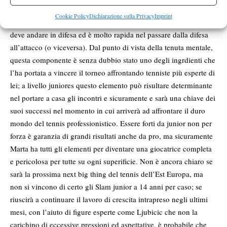
stata in grado di lavorare in modo notevole ed efficace sul
Cookie Policy
Dichiarazione sulla Privacy
Imprint
proprio fisico: si muove decisamente bene, non soffre quando
deve andare in difesa ed è molto rapida nel passare dalla difesa
all’attacco (o viceversa). Dal punto di vista della tenuta mentale,
questa componente è senza dubbio stato uno degli ingrdienti che
l’ha portata a vincere il torneo affrontando tenniste più esperte di
lei; a livello juniores questo elemento può risultare determinante
nel portare a casa gli incontri e sicuramente e sarà una chiave dei
suoi successi nel momento in cui arriverà ad affrontare il duro
mondo del tennis professionistico. Essere forti da junior non per
forza è garanzia di grandi risultati anche da pro, ma sicuramente
Marta ha tutti gli elementi per diventare una giocatrice completa
e pericolosa per tutte su ogni superificie. Non è ancora chiaro se
sarà la prossima next big thing del tennis dell’Est Europa, ma
non si vincono di certo gli Slam junior a 14 anni per caso; se
riuscirà a continuare il lavoro di crescita intrapreso negli ultimi
mesi, con l’aiuto di figure esperte come Ljubicic che non la
carichino di eccessive pressioni ed aspettative, è probabile che