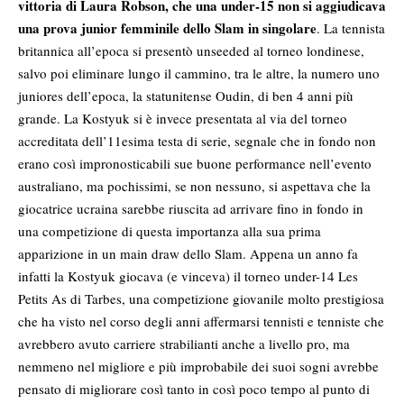
vittoria di Laura Robson, che una under-15 non si aggiudicava
una prova junior femminile dello Slam in singolare
. La tennista
britannica all’epoca si presentò unseeded al torneo londinese,
salvo poi eliminare lungo il cammino, tra le altre, la numero uno
juniores dell’epoca, la statunitense Oudin, di ben 4 anni più
grande. La Kostyuk si è invece presentata al via del torneo
accreditata dell’11esima testa di serie, segnale che in fondo non
erano così impronosticabili sue buone performance nell’evento
australiano, ma pochissimi, se non nessuno, si aspettava che la
giocatrice ucraina sarebbe riuscita ad arrivare fino in fondo in
una competizione di questa importanza alla sua prima
apparizione in un main draw dello Slam. Appena un anno fa
infatti la Kostyuk giocava (e vinceva) il torneo under-14 Les
Petits As di Tarbes, una competizione giovanile molto prestigiosa
che ha visto nel corso degli anni affermarsi tennisti e tenniste che
avrebbero avuto carriere strabilianti anche a livello pro, ma
nemmeno nel migliore e più improbabile dei suoi sogni avrebbe
pensato di migliorare così tanto in così poco tempo al punto di