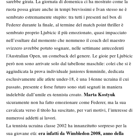
sarebbe girata. La giornata di domenica ci ha mostrato come la
ruota possa girare anche in tempi brevissimi e Ivan stesso ne è
sembrato estremamente stupito: tra tutti i presenti nel box di
Federer durante la finale, al termine del match point thriller è
sembrato proprio Ljubicic il più emozionato, quasi impacciato
nell’esultare dal momento che nemmeno il coach del maestro
svizzero avrebbe potuto sognare, nelle settimane antecedenti
l’Australian Open, un comeback del genere. Le gioie per Ljubicic
però non sono arrivate solo dal tabellone maschile: colei che si è
aggiudicata la prova individuale juniores femminile, dedicata
esclusivamente alle atlete under-18, è una 14enne ucraina il cui
passato, presente e forse futuro sono stati segnati in maniera
Marta Kostyuk
indelebile dall’umile ex-tennista croato.
sicuramente non ha fatto emozionare come Federer, ma la sua
cavalcata verso il titolo ha suscitato, per vari motivi, l’interesse di
numerosi addetti ai lavori.
La tennista ucraina classe 2002 ha innanzitutto sorpreso per la
era infatti da Wimbledon 2008, anno della
sua giovane età: