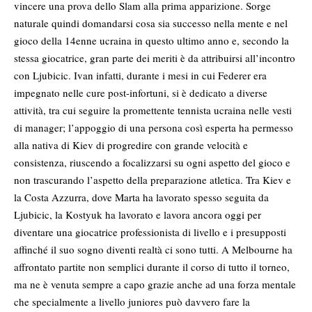
vincere una prova dello Slam alla prima apparizione. Sorge
naturale quindi domandarsi cosa sia successo nella mente e nel
gioco della 14enne ucraina in questo ultimo anno e, secondo la
stessa giocatrice, gran parte dei meriti è da attribuirsi all’incontro
con Ljubicic. Ivan infatti, durante i mesi in cui Federer era
impegnato nelle cure post-infortuni, si è dedicato a diverse
attività, tra cui seguire la promettente tennista ucraina nelle vesti
di manager; l’appoggio di una persona così esperta ha permesso
alla nativa di Kiev di progredire con grande velocità e
consistenza, riuscendo a focalizzarsi su ogni aspetto del gioco e
non trascurando l’aspetto della preparazione atletica. Tra Kiev e
la Costa Azzurra, dove Marta ha lavorato spesso seguita da
Ljubicic, la Kostyuk ha lavorato e lavora ancora oggi per
diventare una giocatrice professionista di livello e i presupposti
affinché il suo sogno diventi realtà ci sono tutti. A Melbourne ha
affrontato partite non semplici durante il corso di tutto il torneo,
ma ne è venuta sempre a capo grazie anche ad una forza mentale
che specialmente a livello juniores può davvero fare la