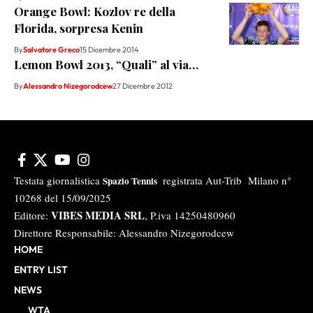
Orange Bowl: Kozlov re della
Florida, sorpresa Kenin
By
Salvatore Greco
15 Dicembre 2014
Lemon Bowl 2013, “Quali” al via…
By
Alessandro Nizegorodcew
27 Dicembre 2012
Testata giornalistica
registrata Aut-Trib Milano n°
Spazio Tennis
10268 del 15/09/2025
VIBES MEDIA SRL
Editore:
, P.iva 14250480960
Direttore Responsabile: Alessandro Nizegorodcew
HOME
ENTRY LIST
NEWS
WTA