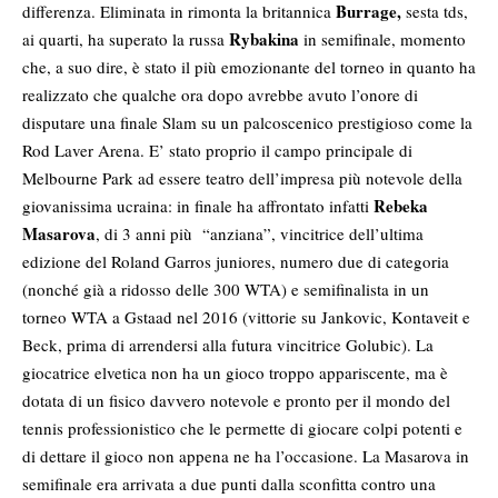
Burrage,
differenza. Eliminata in rimonta la britannica
sesta tds,
Rybakina
ai quarti, ha superato la russa
in semifinale, momento
che, a suo dire, è stato il più emozionante del torneo in quanto ha
realizzato che qualche ora dopo avrebbe avuto l’onore di
disputare una finale Slam su un palcoscenico prestigioso come la
Rod Laver Arena. E’ stato proprio il campo principale di
Melbourne Park ad essere teatro dell’impresa più notevole della
Rebeka
giovanissima ucraina: in finale ha affrontato infatti
Masarova
, di 3 anni più “anziana”, vincitrice dell’ultima
edizione del Roland Garros juniores, numero due di categoria
(nonché già a ridosso delle 300 WTA) e semifinalista in un
torneo WTA a Gstaad nel 2016 (vittorie su Jankovic, Kontaveit e
Beck, prima di arrendersi alla futura vincitrice Golubic). La
giocatrice elvetica non ha un gioco troppo appariscente, ma è
dotata di un fisico davvero notevole e pronto per il mondo del
tennis professionistico che le permette di giocare colpi potenti e
di dettare il gioco non appena ne ha l’occasione. La Masarova in
semifinale era arrivata a due punti dalla sconfitta contro una