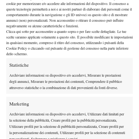
cookie per memorizzare e/o accedere alle informazioni del dispositivo. Il consenso a
non ancora un fulmine di guerra negli spostamenti; il terzo set è
queste tecnologie permetterà a noi e ai nostri partner di elaborare dati personali come il
così diventato un parziale equilibratissimo e di alto livello, che ha
comportamento durante la navigazione o gli ID univoci su questo sito e di mostrare
visto la Kostyuk emergere vincitrice dopo un break chirurgico al
annunci (non) personalizzati. Non acconsentire o ritirare il consenso può influire
negativamente su alcune caratteristiche e funzioni.
nono game ed un ultimo gioco condotto in modo convinto ed
Clicca qui sotto per acconsentire a quanto sopra o per fare scelte dettagliate. Le tue
aggressivo fin dal primo punto. Il dritto in spinta ad uscire che le
scelte saranno applicate solamente a questo sito. È possibile modificare le impostazioni
in qualsiasi momento, compreso il ritiro del consenso, utilizzando i pulsanti della
ha regalato il match è stato il simbolo della sua vittoria, arrivata
Cookie Policy o cliccando sul pulsante di gestione del consenso nella parte inferiore
grazie alla convinzione nei propri mezzi di poter far partita pari
dello schermo.
anche con atlete ad oggi dotate di un fisico più pronto al tennis
Statistiche
professionistico rispetto al suo e più esperte di lei.
Potrebbe risultare un po’ banale, ma estremamente efficace,
Archiviare informazioni su dispositivo e/o accedervi, Misurare le prestazioni
degli annunci, Misurare le prestazioni dei contenuti, Comprendere il pubblico
paragonare il gioco ed il fisico della Kostyuk alla tennista ucraina
attraverso statistiche o la combinazione di dati provenienti da fonti diverse.
ad oggi più forte della storia, Elina Svitolina. La Kostyuk infatti
condivide con la Svitolina non solo gli sponsor (abbigliamento e
Marketing
racchetta), ma anche una struttura fisica ne’ eccessivamente
slanciata o robusta, ne’ troppo compatta o minuta. Il modo di
Archiviare informazioni su dispositivo e/o accedervi, Utilizzare dati limitati per
la selezione della pubblicità, Creare profili per la pubblicità personalizzata,
portare il rovescio è molto simile a quello di Elina, in particolare
Utilizzare profili per la selezione di pubblicità personalizzata, Creare profili per
per la gestione di questo colpo con la mano ed il braccio sinistri.
la personalizzazione dei contenuti, Utilizzare profili per la selezione di contenuti
La prima di servizio della Kostyuk è probabilmente già più
personalizzati, Sviluppare e migliorare i servizi.