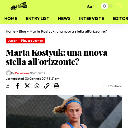
Aa
HOME
ENTRY LIST
NEWS
INTERVISTE
EDITOR
Home
»
Blog
»
Marta Kostyuk: una nuova stella all’orizzonte?
Junior
Players Lounge
Marta Kostyuk: una nuova
stella all’orizzonte?
By
Redazione
30/01/2017
Last updated: 30 Gennaio 2017 5:21 pm
12 Min Read