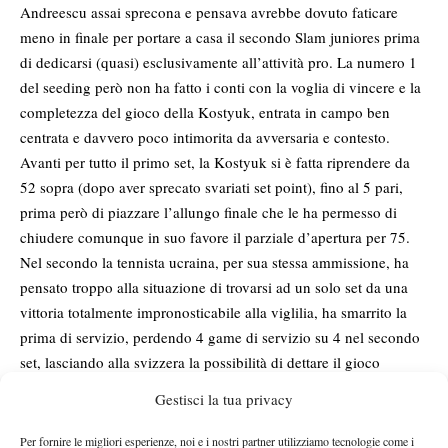
Andreescu assai sprecona e pensava avrebbe dovuto faticare
meno in finale per portare a casa il secondo Slam juniores prima
di dedicarsi (quasi) esclusivamente all’attività pro. La numero 1
del seeding però non ha fatto i conti con la voglia di vincere e la
completezza del gioco della Kostyuk, entrata in campo ben
centrata e davvero poco intimorita da avversaria e contesto.
Avanti per tutto il primo set, la Kostyuk si è fatta riprendere da
52 sopra (dopo aver sprecato svariati set point), fino al 5 pari,
prima però di piazzare l’allungo finale che le ha permesso di
chiudere comunque in suo favore il parziale d’apertura per 75.
Nel secondo la tennista ucraina, per sua stessa ammissione, ha
pensato troppo alla situazione di trovarsi ad un solo set da una
vittoria totalmente impronosticabile alla viglilia, ha smarrito la
prima di servizio, perdendo 4 game di servizio su 4 nel secondo
set, lasciando alla svizzera la possibilità di dettare il gioco
prendendo l’iniziativa praticamente in ogni scambio. Marta è
Gestisci la tua privacy
però riuscita a ritrovare il servizio e la profondità dei colpi per
tornare a far correre Rebeka, migliorata nella tenuta fisica ma
Per fornire le migliori esperienze, noi e i nostri partner utilizziamo tecnologie come i