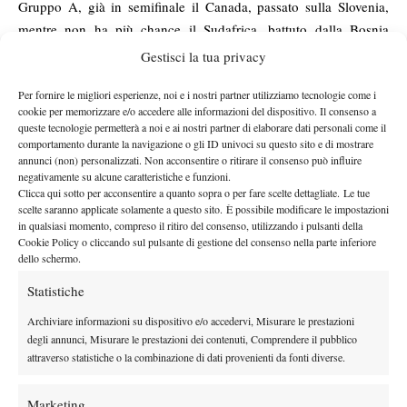
Gruppo A, già in semifinale il Canada, passato sulla Slovenia,
mentre non ha più chance il Sudafrica, battuto dalla Bosnia
Erzegovina. Giovedì, a partire dalle 8.30 del mattino, le due
Gestisci la tua privacy
formazioni dell’Est Europa si sfideranno per il passaggio del
Per fornire le migliori esperienze, noi e i nostri partner utilizziamo tecnologie come i
turno.
cookie per memorizzare e/o accedere alle informazioni del dispositivo. Il consenso a
IL PROGRAMMA – Da martedì 14 a giovedì 16 luglio: gironi di
queste tecnologie permetterà a noi e ai nostri partner di elaborare dati personali come il
qualificazione, a partire dalle ore 8.30 del mattino. Venerdì 17
comportamento durante la navigazione o gli ID univoci su questo sito e di mostrare
annunci (non) personalizzati. Non acconsentire o ritirare il consenso può influire
luglio: semifinali maschili e femminili. Sabato 18 luglio: finali
negativamente su alcune caratteristiche e funzioni.
maschili e femminili, a partire dalle 9 del mattino. Ingresso
Clicca qui sotto per acconsentire a quanto sopra o per fare scelte dettagliate. Le tue
scelte saranno applicate solamente a questo sito. È possibile modificare le impostazioni
sempre gratuito.
in qualsiasi momento, compreso il ritiro del consenso, utilizzando i pulsanti della
RISULTATI
Cookie Policy o cliccando sul pulsante di gestione del consenso nella parte inferiore
TORNEO MASCHILE – GIRONE 1
dello schermo.
Canada b. Slovenia 2-1
Statistiche
Lun Obrul (Slo) b. Marko Stakusic (Can) 6-0 6-1, Alex Lu (Can)
Archiviare informazioni su dispositivo e/o accedervi, Misurare le prestazioni
b. Jan Dimitrijevic (Slo) 6-1 6-3, Lu/Stakusic (Can) b.
degli annunci, Misurare le prestazioni dei contenuti, Comprendere il pubblico
Dimitrijevic/Obrul (Slo) 7-5 6-3.
attraverso statistiche o la combinazione di dati provenienti da fonti diverse.
Sudafrica b. Bosnia Erzegovina 3-0
Andreas Scott (Rsa) b. Nikola Zekic (Bih) 2-6 6-0 6-0, Carl
Marketing