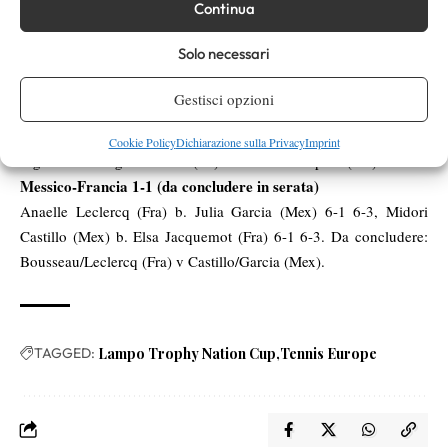
Continua
(Bih) b. Arista Siebriets (Rsa) 6-4 6-3, Baltic/Mikaka (Bih) b.
Fichardt/Siebriets (Rsa) 6-1 1-6 10/7.
Solo necessari
TORNEO FEMMINILE – GIRONE 2
Svizzera-Italia 0-1 (da concludere in serata)
Gestisci opzioni
Sofia Pizzoni (Ita) b. Julie Schalch (Sui) 7-5 4-6 7-5. Da
concludere: Asia Serafini (Ita) v Sebastianna Scilipotti (Sui). A
Cookie Policy
Dichiarazione sulla Privacy
Imprint
seguire: Mencaglia/Serafini (Ita) v Schalch/Scilipotti (Sui).
Messico-Francia 1-1 (da concludere in serata)
Anaelle Leclercq (Fra) b. Julia Garcia (Mex) 6-1 6-3, Midori
Castillo (Mex) b. Elsa Jacquemot (Fra) 6-1 6-3. Da concludere:
Bousseau/Leclercq (Fra) v Castillo/Garcia (Mex).
TAGGED:
Lampo Trophy Nation Cup
Tennis Europe