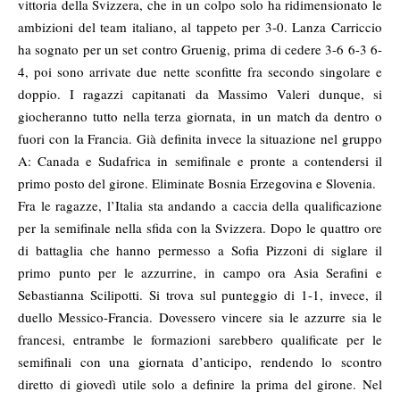
vittoria della Svizzera, che in un colpo solo ha ridimensionato le
ambizioni del team italiano, al tappeto per 3-0. Lanza Carriccio
ha sognato per un set contro Gruenig, prima di cedere 3-6 6-3 6-
4, poi sono arrivate due nette sconfitte fra secondo singolare e
doppio. I ragazzi capitanati da Massimo Valeri dunque, si
giocheranno tutto nella terza giornata, in un match da dentro o
fuori con la Francia. Già definita invece la situazione nel gruppo
A: Canada e Sudafrica in semifinale e pronte a contendersi il
primo posto del girone. Eliminate Bosnia Erzegovina e Slovenia.
Fra le ragazze, l’Italia sta andando a caccia della qualificazione
per la semifinale nella sfida con la Svizzera. Dopo le quattro ore
di battaglia che hanno permesso a Sofia Pizzoni di siglare il
primo punto per le azzurrine, in campo ora Asia Serafini e
Sebastianna Scilipotti. Si trova sul punteggio di 1-1, invece, il
duello Messico-Francia. Dovessero vincere sia le azzurre sia le
francesi, entrambe le formazioni sarebbero qualificate per le
semifinali con una giornata d’anticipo, rendendo lo scontro
diretto di giovedì utile solo a definire la prima del girone. Nel