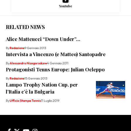
Youtube
RELATED NEWS
Alice Matteucci “Down Under”…
By
Redazione
9 Gennaio 2013
Intervista a Vincenzo (e Matteo) Santopadre
By
Alessandro Nizegorodcew
4 Gennaio 2011
Protagonisti Tenns Europe: Julian Ocleppo
By
Redazione
15 Gennaio 2013
Lampo Trophy Nation Cup, per
l’Italia c’è la Bulgaria
By
Ufficio Stampa Tennis
11 Luglio 2019