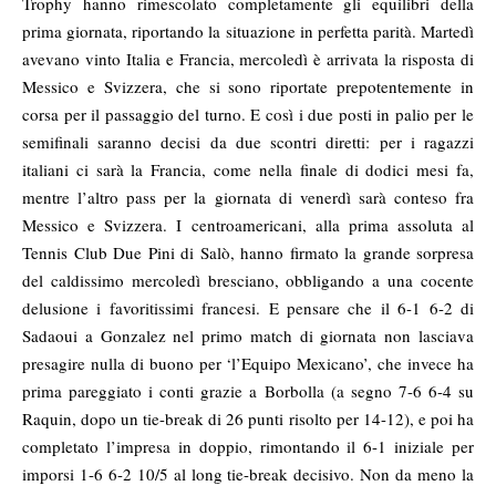
Trophy hanno rimescolato completamente gli equilibri della
prima giornata, riportando la situazione in perfetta parità. Martedì
avevano vinto Italia e Francia, mercoledì è arrivata la risposta di
Messico e Svizzera, che si sono riportate prepotentemente in
corsa per il passaggio del turno. E così i due posti in palio per le
semifinali saranno decisi da due scontri diretti: per i ragazzi
italiani ci sarà la Francia, come nella finale di dodici mesi fa,
mentre l’altro pass per la giornata di venerdì sarà conteso fra
Messico e Svizzera. I centroamericani, alla prima assoluta al
Tennis Club Due Pini di Salò, hanno firmato la grande sorpresa
del caldissimo mercoledì bresciano, obbligando a una cocente
delusione i favoritissimi francesi. E pensare che il 6-1 6-2 di
Sadaoui a Gonzalez nel primo match di giornata non lasciava
presagire nulla di buono per ‘l’Equipo Mexicano’, che invece ha
prima pareggiato i conti grazie a Borbolla (a segno 7-6 6-4 su
Raquin, dopo un tie-break di 26 punti risolto per 14-12), e poi ha
completato l’impresa in doppio, rimontando il 6-1 iniziale per
imporsi 1-6 6-2 10/5 al long tie-break decisivo. Non da meno la