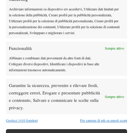
Roothman (Rsa) b. Djordje Jankovic (Bih) 6-4 6-1,
Archiviare informazioni su dispositivo e/o accedervi, Utilizzare dati limitati per
Roothman/Scott (Rsa) b. Redzic/Zekic (Bih) 6-0 6-1.
la selezione della pubblicità, Creare profili per la pubblicità personalizzata,
TORNEO MASCHILE – GIRONE 2
Utilizzare profili per la selezione di pubblicità personalizzata, Creare profili per
Svizzera b. Italia 3-0
la personalizzazione dei contenuti, Utilizzare profili per la selezione di contenuti
Gregory Gruenig (Sui) b. Enrico Lanza Carriccio (Ita) 3-6 6-3 6-
personalizzati, Sviluppare e migliorare i servizi.
4, Jerome Kym (Sui) b. Filippo Mondini (Ita) 6-0 6-0,
Kim/Meylan (Sui) b. Lanza Carriccio/Mondini (Ita) 6-2 6-0.
Funzionalità
Sempre attivo
Messico b. Francia 2-1
Abbinare e combinare dati provenienti da altre fonti di dati,
Mehdi Sadaoui (Fra) b. Eugenio Gonzalez (Mex) 6-1 6-2,
Collegare diversi dispositivi, Identificare i dispositivi in base alle
Francisco Borbolla (Mex) b. Leo Raquin (Fra) 7-6 6-4,
informazioni trasmesse automaticamente.
Borbolla/Gonzalez (Mex) b. Raquin/Sadaoui (Fra) 1-6 6-2 10/5.
TORNEO FEMMINILE – GIRONE 1
Garantire la sicurezza, prevenire e rilevare frodi,
Canada b. Slovenia 3-0
correggere errori, Erogare e presentare pubblicità
Sempre attivo
Rachel Kimiko Krzyzak (Can) b. Taja Loncaric (Slo) 6-0 6-2,
e contenuto, Salvare e comunicare le scelte sulla
Melodie Collard (Can) b. Nika Strasek (Slo) 6-1 6-1,
privacy.
Collard/Tomashevskaya (Can) b. Strasek/Zucchiati (Slo) 6-1 7-6.
Gestisci 1410 fornitori
Per saperne di più su questi scopi
Bosnia Erzegovina b. Sudafrica 3-0
Ena Baltic (Bih) b. Kristen Fichardt (Rsa) 6-4 6-1, Sara Mikaca