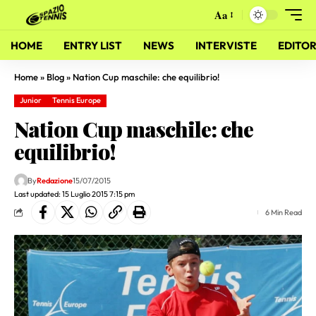
Aa
HOME
ENTRY LIST
NEWS
INTERVISTE
EDITOR
Home
»
Blog
»
Nation Cup maschile: che equilibrio!
Junior
Tennis Europe
Nation Cup maschile: che
equilibrio!
By
Redazione
15/07/2015
Last updated: 15 Luglio 2015 7:15 pm
6 Min Read