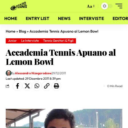
Aa
HOME
ENTRY LIST
NEWS
INTERVISTE
EDITOR
Home
»
Blog
»
Accademia Tennis Apuano al Lemon Bowl
Junior
Le Interviste
Tennis Genitori & Figli
Accademia Tennis Apuano al
Lemon Bowl
By
Alessandro Nizegorodcew
29/12/2011
Last updated: 29 Dicembre 2011 8:39 pm
0 Min Read