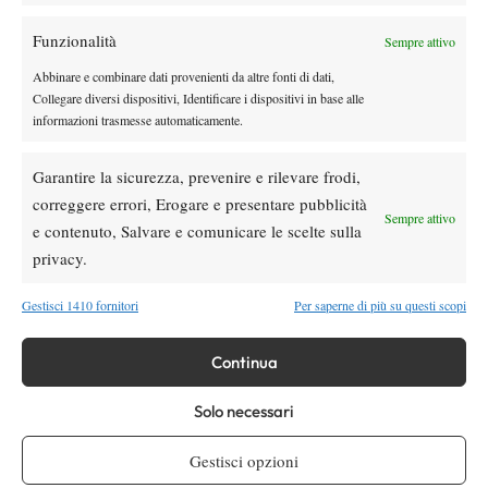
Masters 1000 Montreal 2026: Darderi
rimonta Shang e vola agli ottavi
Funzionalità
Sempre attivo
Abbinare e combinare dati provenienti da altre fonti di dati,
Collegare diversi dispositivi, Identificare i dispositivi in base alle
Atp
News
informazioni trasmesse automaticamente.
Masters 1000 Montreal 2026: medical time
out per Shang contro Darderi
Garantire la sicurezza, prevenire e rilevare frodi,
correggere errori, Erogare e presentare pubblicità
News
Wta
Sempre attivo
e contenuto, Salvare e comunicare le scelte sulla
WTA 1000 Toronto 2026: pioggia pesante,
privacy.
gioco sospeso
Gestisci 1410 fornitori
Per saperne di più su questi scopi
SOCIAL
Continua
Solo necessari
Facebook
Gestisci opzioni