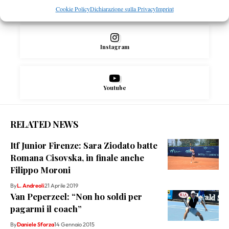
X
Cookie Policy
Dichiarazione sulla Privacy
Imprint
Instagram
Youtube
RELATED NEWS
Itf Junior Firenze: Sara Ziodato batte
Romana Cisovska, in finale anche
Filippo Moroni
By
L. Andreoli
21 Aprile 2019
Van Peperzeel: “Non ho soldi per
pagarmi il coach”
By
Daniele Sforza
14 Gennaio 2015