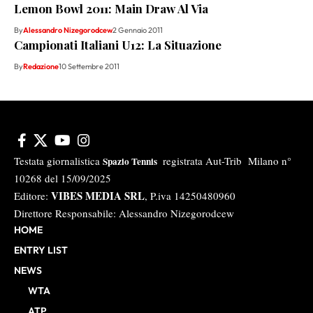
Lemon Bowl 2011: Main Draw Al Via
By
Alessandro Nizegorodcew
2 Gennaio 2011
Campionati Italiani U12: La Situazione
By
Redazione
10 Settembre 2011
Testata giornalistica
registrata Aut-Trib Milano n°
Spazio Tennis
10268 del 15/09/2025
VIBES MEDIA SRL
Editore:
, P.iva 14250480960
Direttore Responsabile: Alessandro Nizegorodcew
HOME
ENTRY LIST
NEWS
WTA
ATP