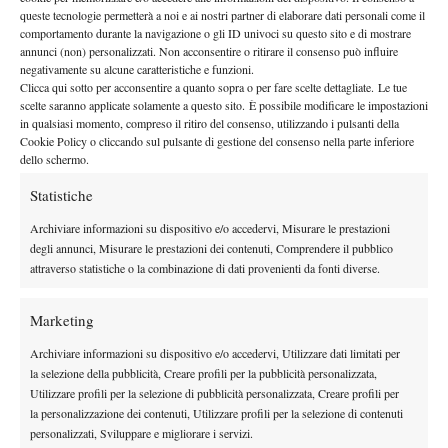
queste tecnologie permetterà a noi e ai nostri partner di elaborare dati personali come il
TAGGED:
Junior
Lemon Bowl
Lemon Bowl 2012
comportamento durante la navigazione o gli ID univoci su questo sito e di mostrare
annunci (non) personalizzati. Non acconsentire o ritirare il consenso può influire
Lemon Bowl Babolat
Niccolò Sanna
Tennis
Tennis Giovanile
negativamente su alcune caratteristiche e funzioni.
Clicca qui sotto per acconsentire a quanto sopra o per fare scelte dettagliate. Le tue
scelte saranno applicate solamente a questo sito. È possibile modificare le impostazioni
in qualsiasi momento, compreso il ritiro del consenso, utilizzando i pulsanti della
Cookie Policy o cliccando sul pulsante di gestione del consenso nella parte inferiore
dello schermo.
Statistiche
Nessun commento
Devi essere
connesso
per inviare un commento.
Archiviare informazioni su dispositivo e/o accedervi, Misurare le prestazioni
degli annunci, Misurare le prestazioni dei contenuti, Comprendere il pubblico
attraverso statistiche o la combinazione di dati provenienti da fonti diverse.
DI TENDENZA
Marketing
Atp
News
Archiviare informazioni su dispositivo e/o accedervi, Utilizzare dati limitati per
Masters 1000 Montreal 2026: programma,
la selezione della pubblicità, Creare profili per la pubblicità personalizzata,
orario e ordine di gioco venerdì 7 agosto.
Utilizzare profili per la selezione di pubblicità personalizzata, Creare profili per
Arnaldi apre sul Centrale
la personalizzazione dei contenuti, Utilizzare profili per la selezione di contenuti
personalizzati, Sviluppare e migliorare i servizi.
Atp
News