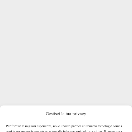
Gestisci la tua privacy
Per fornire le migliori esperienze, noi e i nostri partner utilizziamo tecnologie come i
cookie per memorizzare e/o accedere alle informazioni del dispositivo. Il consenso a