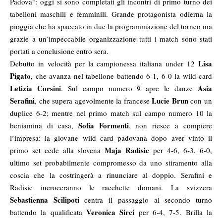
Padova”: oggi si sono completati gli incontri di primo turno dei
tabelloni maschili e femminili. Grande protagonista odierna la
pioggia che ha spaccato in due la programmazione del torneo ma
grazie a un’impeccabile organizzazione tutti i match sono stati
portati a conclusione entro sera.
Lisa
Debutto in velocità per la campionessa italiana under 12
Pigato
, che avanza nel tabellone battendo 6-1, 6-0 la wild card
Letizia Corsini
Asia
. Sul campo numero 9 apre le danze
Serafini
Lucie Brun
, che supera agevolmente la francese
con un
duplice 6-2; mentre nel primo match sul campo numero 10 la
Sofia Formenti
beniamina di casa,
, non riesce a compiere
l’impresa: la giovane wild card padovana dopo aver vinto il
Maja Radisic
primo set cede alla slovena
per 4-6, 6-3, 6-0,
ultimo set probabilmente compromesso da uno stiramento alla
coscia che la costringerà a rinunciare al doppio. Serafini e
Radisic incroceranno le racchette domani. La svizzera
Sebastienna Scilipoti
centra il passaggio al secondo turno
Veronica Sirci
battendo la qualificata
per 6-4, 7-5. Brilla la