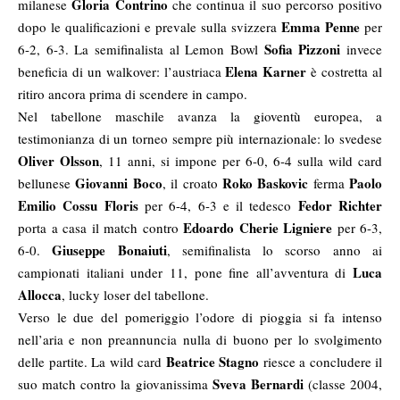
Gloria
Contrino
milanese
che continua il suo percorso positivo
Emma Penne
dopo le qualificazioni e prevale sulla svizzera
per
Sofia Pizzoni
6-2, 6-3. La semifinalista al Lemon Bowl
invece
Elena Karner
beneficia di un walkover: l’austriaca
è costretta al
ritiro ancora prima di scendere in campo.
Nel tabellone maschile avanza la gioventù europea, a
testimonianza di un torneo sempre più internazionale: lo svedese
Oliver Olsson
, 11 anni, si impone per 6-0, 6-4 sulla wild card
Giovanni Boco
Roko Baskovic
Paolo
bellunese
, il croato
ferma
Emilio Cossu Floris
Fedor Richter
per 6-4, 6-3 e il tedesco
Edoardo
Cherie Ligniere
porta a casa il match contro
per 6-3,
Giuseppe Bonaiuti
6-0.
, semifinalista lo scorso anno ai
Luca
campionati italiani under 11, pone fine all’avventura di
Allocca
, lucky loser del tabellone.
Verso le due del pomeriggio l’odore di pioggia si fa intenso
nell’aria e non preannuncia nulla di buono per lo svolgimento
Beatrice Stagno
delle partite. La wild card
riesce a concludere il
Sveva Bernardi
suo match contro la giovanissima
(classe 2004,