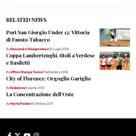
RELATED NEWS
Port San Giorgio Under 12: Vittoria
di Fausto Tabacco
By
Alessandro Nizegorodcew
10 Luglio 2014
Coppa Lambertenghi, titoli a Verdese
e Basiletti
By
Ufficio Stampa Tennis
9 Settembre 2018
City of Florence: Orgoglio Gariglio
By
Redazione
3 Aprile 2012
La Concentrazione dell’Oste
By
Marta Polidori
6 Ottobre 2011