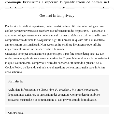
comunque bravissima a superare le qualificazioni ed entrare nel
main draw) quando le prime gocce d’acqua cominciano a cadere
sui campi del Plebiscito. L’acquazzone si scatena in tutta la sua
Gestisci la tua privacy
foga estiva e l’organizzazione decide di far proseguire gli
Per fornire le migliori esperienze, noi e i nostri partner utilizziamo tecnologie come i
incontri internamente, sui campi in greenset.
cookie per memorizzare e/o accedere alle informazioni del dispositivo. Il consenso a
Al riparo dalla pioggia va in scena lo scontro tra le due wild card
queste tecnologie permetterà a noi e ai nostri partner di elaborare dati personali come il
Luca Gentili
Tommaso Marcomin
e
: alla fine si aggiudica il
comportamento durante la navigazione o gli ID univoci su questo sito e di mostrare
annunci (non) personalizzati. Non acconsentire o ritirare il consenso può influire
duello Gentili in rimonta, dopo aver perso il primo parziale 1-6,
negativamente su alcune caratteristiche e funzioni.
vincendo il tie break per 8 punti a 6 e chiudendo il terzo decisivo
Clicca qui sotto per acconsentire a quanto sopra o per fare scelte dettagliate. Le tue
scelte saranno applicate solamente a questo sito. È possibile modificare le impostazioni
Carlotta Mencaglia
set 6-4. La romana
, finalista al Lemon Bowl
in qualsiasi momento, compreso il ritiro del consenso, utilizzando i pulsanti della
lo scorso gennaio, ottiene il passaggio di turno con una vittoria
Cookie Policy o cliccando sul pulsante di gestione del consenso nella parte inferiore
Glanzer
convincente: 7-5, 3-6, 6-4 sull’austriaca
. Il trasferimento
dello schermo.
al coperto purtroppo non favorisce i nostri azzurrini: nel tardo
Statistiche
Imbert
Benichou
pomeriggio i francesi
e
hanno la meglio
Archiviare informazioni su dispositivo e/o accedervi, Misurare le prestazioni
Daniel
Bagnolini
rispettivamente sul lucky loser
(7-6, 6-2) e
degli annunci, Misurare le prestazioni dei contenuti, Comprendere il pubblico
Michele Olivieri
sulla wild card
(6-4, 6-1). Conclude
attraverso statistiche o la combinazione di dati provenienti da fonti diverse.
l’allineamento al secondo turno il derby tra campani che vede
Ivan
La
Cava
Flavio
Mario
opposti il napoletano
e il casertano
Marketing