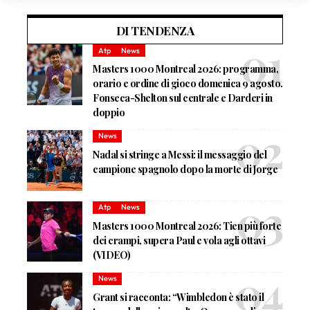
DI TENDENZA
Atp
News
Masters 1000 Montreal 2026: programma,
orario e ordine di gioco domenica 9 agosto.
Fonseca-Shelton sul centrale e Darderi in
doppio
News
Nadal si stringe a Messi: il messaggio del
campione spagnolo dopo la morte di Jorge
Atp
News
Masters 1000 Montreal 2026: Tien più forte
dei crampi, supera Paul e vola agli ottavi
(VIDEO)
News
Grant si racconta: “Wimbledon è stato il