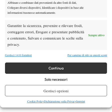
Andy Murray è stato uno dei pochi giocatori capaci di
Abbinare e combinare dati provenienti da altre fonti di dati,
contrastare il dominio di Federer, Nadal e Djokovic, che insieme
Collegare diversi dispositivi, Identificare i dispositivi in base alle
informazioni trasmesse automaticamente.
hanno conquistato 66 titoli del Grande Slam. Il tennista scozzese
ha chiuso la carriera con tre Slam (US Open 2012 e Wimbledon
Garantire la sicurezza, prevenire e rilevare frodi,
2013 e 2016), due ori olimpici, una Coppa Davis e 41 settimane
correggere errori, Erogare e presentare pubblicità
da numero uno del ranking mondiale, culminate con il trionfo
Sempre attivo
e contenuto, Salvare e comunicare le scelte sulla
alle ATP Finals del 2016.
I precedenti contro Federer, Nadal e Djokovic
privacy.
Nel corso della carriera, Murray ha affrontato complessivamente
Gestisci 1410 fornitori
Per saperne di più su questi scopi
85 volte
i tre grandi rivali, ottenendo 29 vittorie complessive. Nel
dettaglio, ha collezionato 11 successi contro Federer, 11 contro
Continua
Djokovic e 7 contro Nadal, a testimonianza dell’elevato livello di
Solo necessari
competizione che ha caratterizzato quell’epoca.
Gestisci opzioni
Cookie Policy
Dichiarazione sulla Privacy
Imprint