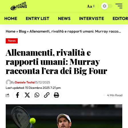
Aa
HOME
ENTRY LIST
NEWS
INTERVISTE
EDITOR
Home
»
Blog
»
Allenamenti, rivalità e rapporti umani: Murray racconta l’era dei Big Four
News
Allenamenti, rivalità e
rapporti umani: Murray
racconta l’era dei Big Four
By
Daniele Testai
15/12/2025
Last updated: 15 Dicembre 2025 7:21 pm
4 Min Read