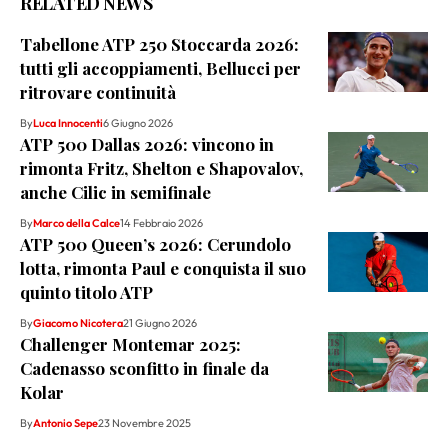
RELATED NEWS
Tabellone ATP 250 Stoccarda 2026:
tutti gli accoppiamenti, Bellucci per
ritrovare continuità
By
Luca Innocenti
6 Giugno 2026
ATP 500 Dallas 2026: vincono in
rimonta Fritz, Shelton e Shapovalov,
anche Cilic in semifinale
By
Marco della Calce
14 Febbraio 2026
ATP 500 Queen’s 2026: Cerundolo
lotta, rimonta Paul e conquista il suo
quinto titolo ATP
By
Giacomo Nicotera
21 Giugno 2026
Challenger Montemar 2025:
Cadenasso sconfitto in finale da
Kolar
By
Antonio Sepe
23 Novembre 2025