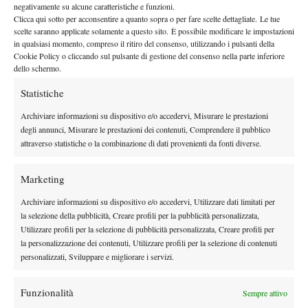
negativamente su alcune caratteristiche e funzioni.
Rapporti personali e amicizie nel tennis d’élite
Clicca qui sotto per acconsentire a quanto sopra o per fare scelte dettagliate. Le tue
scelte saranno applicate solamente a questo sito. È possibile modificare le impostazioni
Murray ha anche affrontato il tema delle relazioni personali tra
in qualsiasi momento, compreso il ritiro del consenso, utilizzando i pulsanti della
Cookie Policy o cliccando sul pulsante di gestione del consenso nella parte inferiore
tennisti di alto livello. Ha raccontato di non aver mai condiviso
dello schermo.
cene o momenti conviviali con Federer, Nadal o Djokovic
durante la carriera, anche se oggi sarebbe felice di farlo. Secondo
Statistiche
il britannico, instaurare vere amicizie con avversari diretti è molto
Archiviare informazioni su dispositivo e/o accedervi, Misurare le prestazioni
difficile, perché la competizione impedisce di condividere
degli annunci, Misurare le prestazioni dei contenuti, Comprendere il pubblico
liberamente pensieri, difficoltà ed emozioni.
attraverso statistiche o la combinazione di dati provenienti da fonti diverse.
“
Non andavo mai a cena con loro. Ora, invece, mi piacerebbe
molto farlo: vederli qualche volta in compagnia. Amicizie con
Marketing
altri tennisti? No, non al top della forma. In genere, quando
Archiviare informazioni su dispositivo e/o accedervi, Utilizzare dati limitati per
socializzo con amici e familiari, voglio sentirmi libero di dire
la selezione della pubblicità, Creare profili per la pubblicità personalizzata,
loro se ho difficoltà con qualcosa. Ma se tu fossi in competizione
Utilizzare profili per la selezione di pubblicità personalizzata, Creare profili per
la personalizzazione dei contenuti, Utilizzare profili per la selezione di contenuti
con loro, non lo faresti”.
personalizzati, Sviluppare e migliorare i servizi.
La carriera di Murray e il confronto con i Big
Three
Funzionalità
Sempre attivo