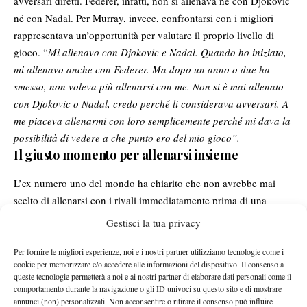
avversari diretti. Federer, infatti, non si allenava né con Djokovic
né con Nadal. Per Murray, invece, confrontarsi con i migliori
rappresentava un’opportunità per valutare il proprio livello di
gioco. “
Mi allenavo con Djokovic e Nadal. Quando ho iniziato,
mi allenavo anche con Federer. Ma dopo un anno o due ha
smesso, non voleva più allenarsi con me. Non si è mai allenato
con Djokovic o Nadal, credo perché li considerava avversari. A
me piaceva allenarmi con loro semplicemente perché mi dava la
possibilità di vedere a che punto ero del mio gioco”.
Il giusto momento per allenarsi insieme
L’ex numero uno del mondo ha chiarito che non avrebbe mai
scelto di allenarsi con i rivali immediatamente prima di una
partita cruciale, ma riteneva utile farlo alcune settimane prima di
Gestisci la tua privacy
un torneo importante. Questo approccio permetteva di mantenere
la competizione senza compromettere la preparazione per i
Per fornire le migliori esperienze, noi e i nostri partner utilizziamo tecnologie come i
cookie per memorizzare e/o accedere alle informazioni del dispositivo. Il consenso a
match decisivi: “
Non mi allenerei con loro un paio di giorni
queste tecnologie permetterà a noi e ai nostri partner di elaborare dati personali come il
prima di una partita importante, ma un paio di settimane prima
comportamento durante la navigazione o gli ID univoci su questo sito e di mostrare
annunci (non) personalizzati. Non acconsentire o ritirare il consenso può influire
di un torneo importante sicuramente”.