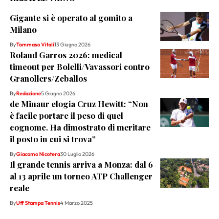
Gigante si è operato al gomito a
Milano
By
Tommaso Vitali
13 Giugno 2026
Roland Garros 2026: medical
timeout per Bolelli/Vavassori contro
Granollers/Zeballos
By
Redazione
5 Giugno 2026
de Minaur elogia Cruz Hewitt: “Non
è facile portare il peso di quel
cognome. Ha dimostrato di meritare
il posto in cui si trova”
By
Giacomo Nicotera
30 Luglio 2026
Il grande tennis arriva a Monza: dal 6
al 13 aprile un torneo ATP Challenger
reale
By
Uff Stampa Tennis
4 Marzo 2025