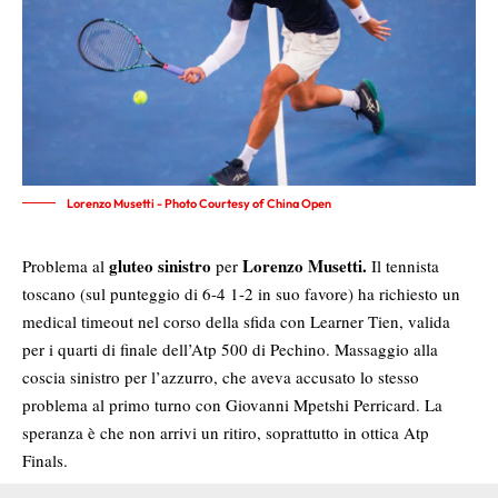
Lorenzo Musetti - Photo Courtesy of China Open
gluteo sinistro
Lorenzo Musetti.
Problema al
per
Il tennista
toscano (sul punteggio di 6-4 1-2 in suo favore) ha richiesto un
medical timeout nel corso della sfida con Learner Tien, valida
per i quarti di finale dell’Atp 500 di Pechino. Massaggio alla
coscia sinistro per l’azzurro, che aveva accusato lo stesso
problema al primo turno con Giovanni Mpetshi Perricard. La
speranza è che non arrivi un ritiro, soprattutto in ottica Atp
Finals.