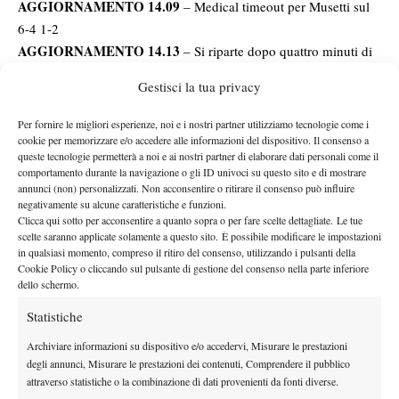
AGGIORNAMENTO 14.09
– Medical timeout per Musetti sul
6-4 1-2
AGGIORNAMENTO 14.13
– Si riparte dopo quattro minuti di
pausa
Gestisci la tua privacy
AGGIORNAMENTO 14.16
– Break subito da Musetti nel
primo game dopo l’interruzione. Tien avanti 3-1 nel secondo set
Per fornire le migliori esperienze, noi e i nostri partner utilizziamo tecnologie come i
AGGIORNAMENTO 14.34
– Secondo set a Tien (6-3)
cookie per memorizzare e/o accedere alle informazioni del dispositivo. Il consenso a
queste tecnologie permetterà a noi e ai nostri partner di elaborare dati personali come il
AGGIORNAMENTO 14.37
– Inizia il terzo set con Musetti al
comportamento durante la navigazione o gli ID univoci su questo sito e di mostrare
servizio
annunci (non) personalizzati. Non acconsentire o ritirare il consenso può influire
AGGIORNAMENTO 14.41
negativamente su alcune caratteristiche e funzioni.
– Break in apertura subito da
Clicca qui sotto per acconsentire a quanto sopra o per fare scelte dettagliate. Le tue
Musetti
scelte saranno applicate solamente a questo sito. È possibile modificare le impostazioni
AGGIORNAMENTO 14.44
– Conferma il break Tien (2-0)
in qualsiasi momento, compreso il ritiro del consenso, utilizzando i pulsanti della
Cookie Policy o cliccando sul pulsante di gestione del consenso nella parte inferiore
AGGIORNAMENTO 14.47
– Doppio break di Tien (3-0) e
dello schermo.
ritiro per Musetti
Statistiche
Archiviare informazioni su dispositivo e/o accedervi, Misurare le prestazioni
degli annunci, Misurare le prestazioni dei contenuti, Comprendere il pubblico
attraverso statistiche o la combinazione di dati provenienti da fonti diverse.