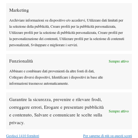
Marketing
DI TENDENZA
Archiviare informazioni su dispositivo e/o accedervi, Utilizzare dati limitati per
la selezione della pubblicità, Creare profili per la pubblicità personalizzata,
Atp
News
Utilizzare profili per la selezione di pubblicità personalizzata, Creare profili per
Masters 1000 Montreal 2026:
la personalizzazione dei contenuti, Utilizzare profili per la selezione di contenuti
Bolelli/Vavassori fuori al primo turno
personalizzati, Sviluppare e migliorare i servizi.
News
Funzionalità
Sempre attivo
Masters 1000 Cincinnati 2026: forfait di
Abbinare e combinare dati provenienti da altre fonti di dati,
Quinn, Sonego entra nel tabellone
Collegare diversi dispositivi, Identificare i dispositivi in base alle
informazioni trasmesse automaticamente.
Tennis in TV
Masters 1000 Cincinnati 2026: a che ora e
Garantire la sicurezza, prevenire e rilevare frodi,
dove vedere il sorteggio del tabellone
correggere errori, Erogare e presentare pubblicità
Sempre attivo
e contenuto, Salvare e comunicare le scelte sulla
privacy.
News
Rusedski sul futuro di Alcaraz: “Non
Gestisci 1410 fornitori
Per saperne di più su questi scopi
giocherà lo US Open, forse non lo vedremo