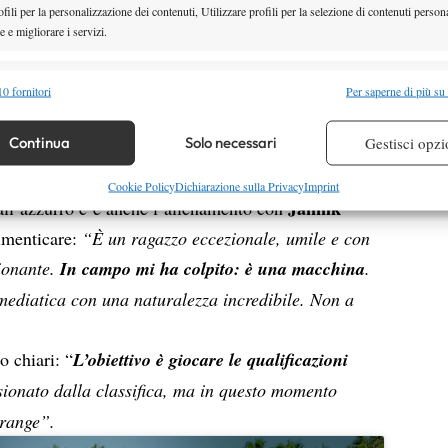
fili per la personalizzazione dei contenuti, Utilizzare profili per la selezione di contenuti persona
eo va oltre tutto
: è il mio migliore amico, la
 e migliorare i servizi.
a sostenermi, ma anche dirmi quando sbaglio. È un
alità
Semp
s ma nella vita. Mi ripete spesso di non dare per
0 fornitori
Per saperne di più su
 Magari la mia classifica non è quella dei sogni, ma
 combinare dati provenienti da altre fonti di dati, Collegare diversi dispositivi,
re i dispositivi in base alle informazioni trasmesse automaticamente.
Continua
Solo necessari
Gestisci opzi
ni fa è un grande traguardo. Mi invita a godermi ciò
ro”.
re la sicurezza, prevenire e rilevare frodi, correggere errori,
Cookie Policy
Dichiarazione sulla Privacy
Imprint
Jannik
dall’azzurro c’è anche l’allenamento con
 e presentare pubblicità e contenuto, Salvare e comunicare le
Semp
dimenticare:
“È un ragazzo eccezionale, umile e con
sulla privacy.
ionante.
In campo mi ha colpito: è una macchina
.
 mediatica con una naturalezza incredibile. Non a
o chiari: “
L’obiettivo è giocare le qualificazioni
sionato dalla classifica, ma in questo momento
 range”.