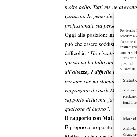
molto bello. Tutti me ne avevan
garanzia. In generale
sono in 
professionale sia personale”
.
Per fornire 
numero 29
Oggi alla posizione
accedere all
elaborare d
può che essere soddisfatto del p
annunci (no
difficoltà:
“Ho vissuto due anni m
caratteristi
Clicca qui s
questo mi ha tolto anche stimoli
questo sito.
pulsanti del
all’altezza, è difficile mantene
Statisti
persone che mi stanno vicino — 
ringraziare il coach Marco Micel
Archiviar
prestazio
supporto della mia famiglia. Cre
fonti dive
qualcosa di buono”
.
Il rapporto con Matteo e gli ob
Market
E proprio a proposito di famiglia
Archiviare
Creare pro
Matteo: un legame fatto di sost