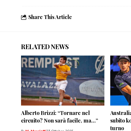
Share This Article
RELATED NEWS
Alberto Brizzi: “Tornare nel
Australi
circuito? Non sarà facile, ma…”
subito k
turno
By
M. Mosciatti
23 Ottobre 2015