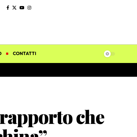
O
CONTATTI
 rapporto che
china”