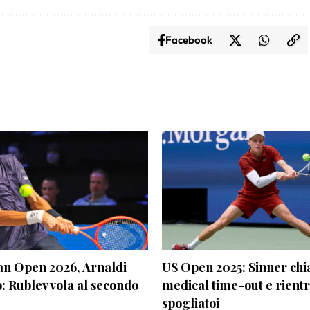
Facebook
an Open 2026, Arnaldi
US Open 2025: Sinner chi
o: Rublev vola al secondo
medical time-out e rientr
spogliatoi