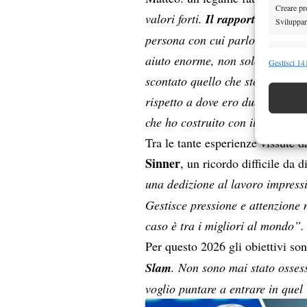
Creare pro
valori forti.
Il rapporto con Matt
Sviluppare
persona con cui parlo di più. S
Funzion
aiuto enorme, non solo nel tenni
Gestisci 141
scontato quello che sto facendo.
Abbinare e
Identifica
rispetto a dove ero due o tre an
che ho costruito con il mio lavo
Garanti
Tra le tante esperienze vissute 
Erogare
Sinner
, un ricordo difficile da 
scelte 
una dedizione al lavoro impress
Gestisce pressione e attenzione
caso è tra i migliori al mondo”.
Per questo 2026 gli obiettivi son
Slam
. Non sono mai stato osses
voglio puntare a entrare in quel