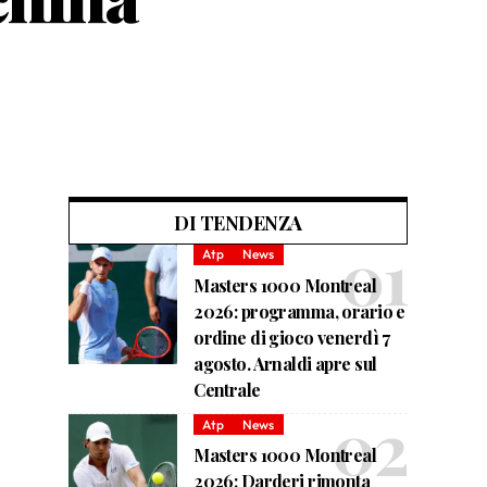
DI TENDENZA
Atp
News
Masters 1000 Montreal
2026: programma, orario e
ordine di gioco venerdì 7
agosto. Arnaldi apre sul
Centrale
Atp
News
Masters 1000 Montreal
2026: Darderi rimonta