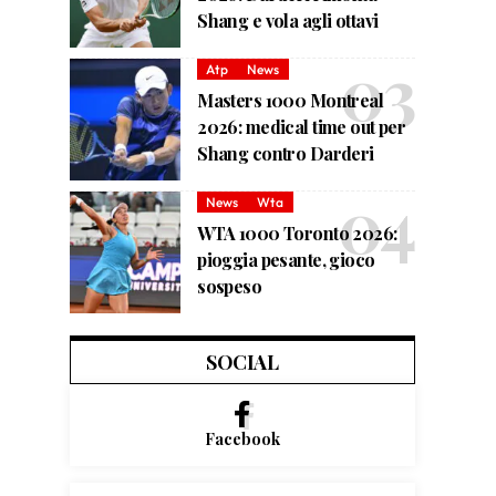
Shang e vola agli ottavi
Atp
News
Masters 1000 Montreal
2026: medical time out per
Shang contro Darderi
News
Wta
WTA 1000 Toronto 2026:
pioggia pesante, gioco
sospeso
SOCIAL
Facebook