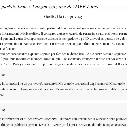
o parlato bene e l’organizzazione del MEF è una
un buon momento
, sia dal punto di vista
Gestisci la tua privacy
le migliori esperienze, noi e i nostri partner utilizziamo tecnologie come i cookie per memorizzar
8
del ranking ATP, suo best ranking, Berrettini non
e informazioni del dispositivo. Il consenso a queste tecnologie permetterà a noi e ai nostri partne
ati personali come il comportamento durante la navigazione o gli ID univoci su questo sito e di 
ercorso intrapreso, nel quale non sono mancate le
n) personalizzati. Non acconsentire o ritirare il consenso può influire negativamente su alcune
olto complicati, in cui il fisico non mi ha aiutato e
che e funzioni.
otto per acconsentire a quanto sopra o per fare scelte dettagliate. Le tue scelte saranno applicate
 e voglia di competere.
Quando non ti senti
 È possibile modificare le impostazioni in qualsiasi momento, compreso il ritiro del consenso, ut
la Cookie Policy o cliccando sul pulsante di gestione del consenso nella parte inferiore dello sc
re entusiasmo
. Però siamo stati bravi — io e tutte le
che
a lavorare insieme per stare meglio. Devo
i per tutto quello che mi sta insegnando e il
e informazioni su dispositivo e/o accedervi, Misurare le prestazioni degli annunci, Misurare le
ni dei contenuti, Comprendere il pubblico attraverso statistiche o la combinazione di dati proveni
do di essere sulla strada giusta per fare ancora
rse.
iettivi futuri
ing
, Jacopo ha parlato del rapporto con il fratello
 informazioni su dispositivo e/o accedervi, Utilizzare dati limitati per la selezione della pubblici
fili per la pubblicità personalizzata, Utilizzare profili per la selezione di pubblicità personalizzat
egno reciproco.
“Siamo una famiglia solida, con