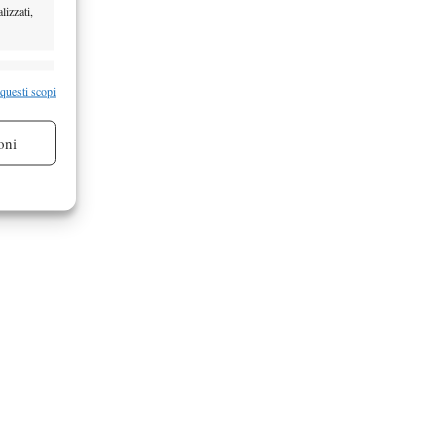
lizzati,
re attivo
 questi scopi
oni
re attivo