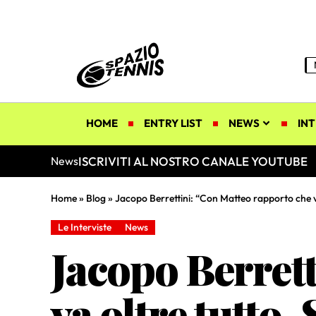
HOME
ENTRY LIST
NEWS
INT
ISCRIVITI AL NOSTRO CANALE YOUTUBE
News
Home
»
Blog
»
Jacopo Berrettini: “Con Matteo rapporto che v
Le Interviste
News
Jacopo Berret
va oltre tutto