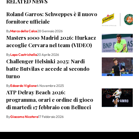
RELATED NEWS
Roland Garros: Schweppes è il nuovo
fornitore ufficiale
By
Marco della Calce
28 Gennaio 2026
Masters 1000 Madrid 2026: Hurkacz
accoglie Cervara nel team (VIDEO)
By
Lapo Castrichella
20 Aprile 2026
Challenger Helsinki 2025: Nardi
batte Butvilas e accede al secondo
turno
By
Edoardo Viglione
4 Novembre 2025
ATP Delray Beach 2026:
programma, orari e ordine di gioco
di martedì 17 febbraio con Bellucci
By
Giacomo Nicotera
17 Febbraio 2026