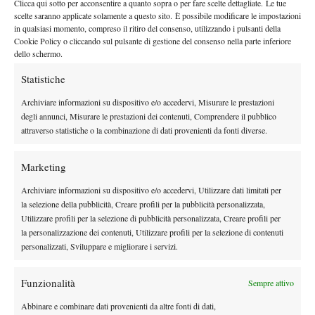
Clicca qui sotto per acconsentire a quanto sopra o per fare scelte dettagliate. Le tue
allenarlo in queste condizioni?
”
scelte saranno applicate solamente a questo sito. È possibile modificare le impostazioni
La conversazione si sposta poi sulla condizione attuale del tennis
in qualsiasi momento, compreso il ritiro del consenso, utilizzando i pulsanti della
Cookie Policy o cliccando sul pulsante di gestione del consenso nella parte inferiore
maschile. Ivanišević loda i giovani protagonisti, a partire da
dello schermo.
Jannik Sinner
. “
Ha fatto un percorso straordinario, è un
Statistiche
ragazzo maturo, concreto, che lavora tanto. Ma anche Alcaraz è
un talento pazzesco, imprevedibile, capace di tutto. Il futuro è in
Archiviare informazioni su dispositivo e/o accedervi, Misurare le prestazioni
buone mani.
”
degli annunci, Misurare le prestazioni dei contenuti, Comprendere il pubblico
attraverso statistiche o la combinazione di dati provenienti da fonti diverse.
Sulla situazione dei tennisti croati, Ivanišević si dice fiducioso:
“
Abbiamo ragazzi interessanti, ma ci vuole tempo e pazienza.
Marketing
Non bisogna bruciarli con troppe aspettative.
”
Infine, quando gli viene chiesto di cosa abbia più bisogno oggi
Archiviare informazioni su dispositivo e/o accedervi, Utilizzare dati limitati per
Goran Ivanišević, risponde con un sorriso: “
Serenità. Il tennis mi
la selezione della pubblicità, Creare profili per la pubblicità personalizzata,
Utilizzare profili per la selezione di pubblicità personalizzata, Creare profili per
ha dato tanto, ma ora ho bisogno di respirare. Mi godo il
la personalizzazione dei contenuti, Utilizzare profili per la selezione di contenuti
momento. Il futuro? Vedremo. Ma per ora, niente tour, niente
personalizzati, Sviluppare e migliorare i servizi.
voli, niente valigie.
”
Funzionalità
Sempre attivo
Abbinare e combinare dati provenienti da altre fonti di dati,