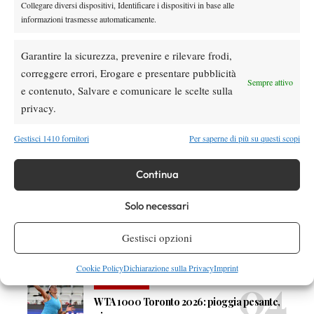
Collegare diversi dispositivi, Identificare i dispositivi in base alle
informazioni trasmesse automaticamente.
DI TENDENZA
Garantire la sicurezza, prevenire e rilevare frodi,
Atp
News
correggere errori, Erogare e presentare pubblicità
Sempre attivo
Masters 1000 Montreal 2026: programma,
e contenuto, Salvare e comunicare le scelte sulla
orario e ordine di gioco venerdì 7 agosto.
privacy.
Arnaldi apre sul Centrale
Gestisci 1410 fornitori
Per saperne di più su questi scopi
Atp
News
Masters 1000 Montreal 2026: Darderi
rimonta Shang e vola agli ottavi
Continua
Solo necessari
Atp
News
Masters 1000 Montreal 2026: medical time
Gestisci opzioni
out per Shang contro Darderi
Cookie Policy
Dichiarazione sulla Privacy
Imprint
News
Wta
WTA 1000 Toronto 2026: pioggia pesante,