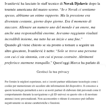
Novak Djokovic
Ivanišević ha lasciato lo staff tecnico di
dopo la
tournée americana del marzo scorso. “
Io e Novak ci sentiamo
spesso, abbiamo un ottimo rapporto. Ma la pressione era
diventata costante, giorno dopo giorno. Era il momento di
staccare. Allenare un numero uno del mondo è un onore, ma
anche una responsabilità enorme. Avevamo raggiunto risultati
incredibili insieme, ma tutto ha un inizio e una fine.
”
Quando gli viene chiesto se sia pronto a tornare a seguire un
altro giocatore, Ivanišević è netto: “
Solo se trovo una persona
con cui ci sia sintonia, con cui si possa costruire. Altrimenti
preferisco starmene tranquillo.
” Quest’oggi
Marca
ha parlato di
Paula Badosa
un nuovo connubio con la giocatrice
.
Gestisci la tua privacy
Stefanos Tsitsipas
Non manca un passaggio dedicato a
, che
aveva criticato la mancanza di comunicazione tra lui e Ivanišević
Per fornire le migliori esperienze, noi e i nostri partner utilizziamo tecnologie come i
cookie per memorizzare e/o accedere alle informazioni del dispositivo. Il consenso a
durante la loro brevissima collaborazione. “
È stato un incontro
queste tecnologie permetterà a noi e ai nostri partner di elaborare dati personali come il
cordiale, ma non era fattibile andare avanti
,” spiega l’ex n.2 del
comportamento durante la navigazione o gli ID univoci su questo sito e di mostrare
mondo. “
Il suo team è molto chiuso, c’è suo padre e solo suo
annunci (non) personalizzati. Non acconsentire o ritirare il consenso può influire
negativamente su alcune caratteristiche e funzioni.
padre. Nessun altro può avere voce in capitolo. Come fai ad