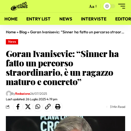
Aa
HOME
ENTRY LIST
NEWS
INTERVISTE
EDITOR
Home
»
Blog
»
Goran Ivanisevic: “Sinner ha fatto un percorso straordinario, è un ragazzo maturo e concreto”
News
Goran Ivanisevic: “Sinner ha
fatto un percorso
straordinario, è un ragazzo
maturo e concreto”
By
Redazione
26/07/2025
Last updated: 26 Luglio 2025 4:19 pm
3 Min Read