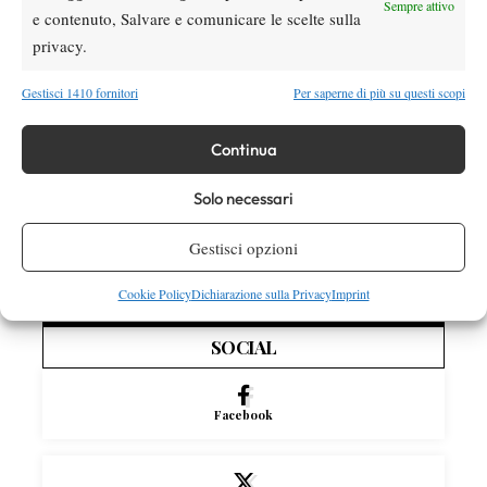
Sempre attivo
e contenuto, Salvare e comunicare le scelte sulla
Masters 1000 Cincinnati 2026: forfait di
Quinn, Sonego entra nel tabellone
privacy.
Gestisci 1410 fornitori
Per saperne di più su questi scopi
Tennis in TV
Masters 1000 Cincinnati 2026: a che ora e
Continua
dove vedere il sorteggio del tabellone
Solo necessari
News
Rusedski sul futuro di Alcaraz: “Non
Gestisci opzioni
giocherà lo US Open, forse non lo vedremo
più nel 2026”
Cookie Policy
Dichiarazione sulla Privacy
Imprint
SOCIAL
Facebook