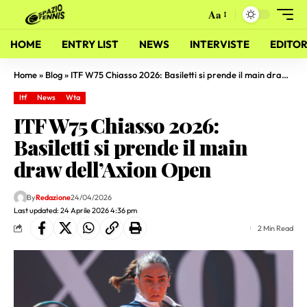
Aa
HOME
ENTRY LIST
NEWS
INTERVISTE
EDITOR
Home
»
Blog
»
ITF W75 Chiasso 2026: Basiletti si prende il main draw dell’Axion Open
Itf
News
Wta
ITF W75 Chiasso 2026:
Basiletti si prende il main
draw dell’Axion Open
By
Redazione
24/04/2026
Last updated: 24 Aprile 2026 4:36 pm
2 Min Read