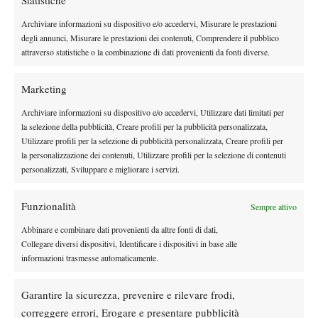
Statistiche
successo -.
Picchiare sempre non mi avrebbe portato a nulla,
quindi ho impostato il match provando a cambiare ritmo e
Archiviare informazioni su dispositivo e/o accedervi, Misurare le prestazioni
degli annunci, Misurare le prestazioni dei contenuti, Comprendere il pubblico
muoverla. Volevo stare lì ogni punto perché sapevo che lei era
attraverso statistiche o la combinazione di dati provenienti da fonti diverse.
disposta a farlo e così è stato. A inizio anno non sono partita
benissimo, ma d’altronde ho fatto un po’ di cambiamenti ed è un
Marketing
po’ tutto nuovo. Questi sono tornei di assestamento per
consolidare il mio gioco”.
Archiviare informazioni su dispositivo e/o accedervi, Utilizzare dati limitati per
la selezione della pubblicità, Creare profili per la pubblicità personalizzata,
Utilizzare profili per la selezione di pubblicità personalizzata, Creare profili per
la personalizzazione dei contenuti, Utilizzare profili per la selezione di contenuti
personalizzati, Sviluppare e migliorare i servizi.
Funzionalità
Sempre attivo
DI TENDENZA
Abbinare e combinare dati provenienti da altre fonti di dati,
Atp
News
Collegare diversi dispositivi, Identificare i dispositivi in base alle
Masters 1000 Montreal 2026:
informazioni trasmesse automaticamente.
Bolelli/Vavassori fuori al primo turno
Garantire la sicurezza, prevenire e rilevare frodi,
correggere errori, Erogare e presentare pubblicità
News