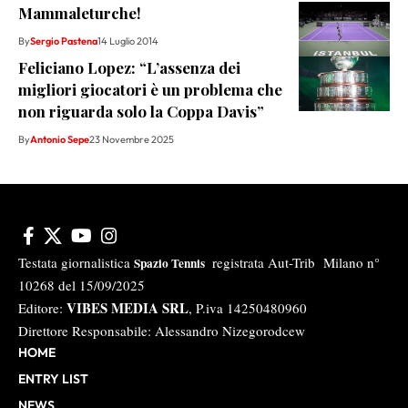
Mammaleturche!
By
Sergio Pastena
14 Luglio 2014
Feliciano Lopez: “L’assenza dei
migliori giocatori è un problema che
non riguarda solo la Coppa Davis”
By
Antonio Sepe
23 Novembre 2025
Testata giornalistica
registrata Aut-Trib Milano n°
Spazio Tennis
10268 del 15/09/2025
VIBES MEDIA SRL
Editore:
, P.iva 14250480960
Direttore Responsabile: Alessandro Nizegorodcew
HOME
ENTRY LIST
NEWS