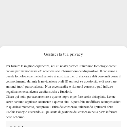
Gestisci la tua privacy
Per fornire le migliori esperienze, noi e i nostri partner utilizziamo tecnologie come i
cookie per memorizzare e/o accedere alle informazioni del dispositivo. Il consenso a
queste tecnologie permetterà a noi e ai nostri partner di elaborare dati personali come il
comportamento durante la navigazione o gli ID univoci su questo sito e di mostrare
annunci (non) personalizzati. Non acconsentire o ritirare il consenso può influire
negativamente su alcune caratteristiche e funzioni.
Clicca qui sotto per acconsentire a quanto sopra o per fare scelte dettagliate. Le tue
LE PAROLE DI BASILETTI
scelte saranno applicate solamente a questo sito. È possibile modificare le impostazioni
in qualsiasi momento, compreso il ritiro del consenso, utilizzando i pulsanti della
“Conoscevo bene la mia avversaria, è stata molto alta in
Cookie Policy o cliccando sul pulsante di gestione del consenso nella parte inferiore
classifica e sapevo che ama stare con intelligenza nello scambio
dello schermo.
– le parole di Basiletti dopo il successo su Buyukakcay dopo il