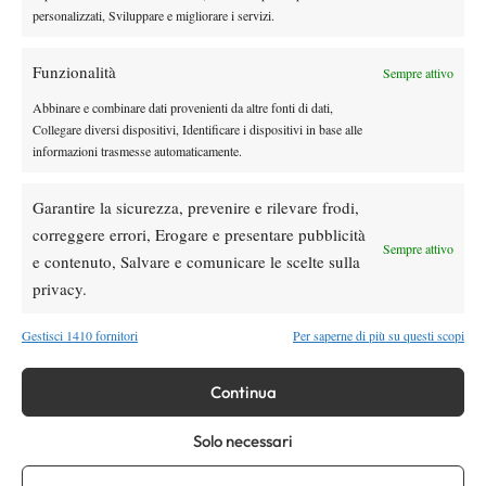
personalizzati, Sviluppare e migliorare i servizi.
Massimo Giunta, che si arrende ad un passo dal titolo nel 15.000
dollari di Monastir.
Funzionalità
Non solo Sinner, Musetti e Paolini: il tennis italiano, in questo
Sempre attivo
periodo, può vantare anche i successi dei suoi interpreti nei
Abbinare e combinare dati provenienti da altre fonti di dati,
tornei minori, confermando la vivacità e la profondità di un
Collegare diversi dispositivi, Identificare i dispositivi in base alle
informazioni trasmesse automaticamente.
movimento in continua crescita.
Garantire la sicurezza, prevenire e rilevare frodi,
correggere errori, Erogare e presentare pubblicità
Sempre attivo
e contenuto, Salvare e comunicare le scelte sulla
privacy.
DI TENDENZA
Gestisci 1410 fornitori
Per saperne di più su questi scopi
Atp
News
Masters 1000 Montreal 2026:
Continua
Bolelli/Vavassori fuori al primo turno
Solo necessari
News