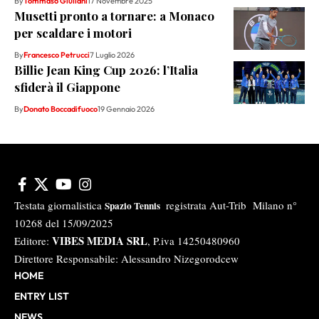
By
Tommaso Giuliani
17 Novembre 2025
Musetti pronto a tornare: a Monaco
per scaldare i motori
By
Francesco Petrucci
7 Luglio 2026
Billie Jean King Cup 2026: l’Italia
sfiderà il Giappone
By
Donato Boccadifuoco
19 Gennaio 2026
Testata giornalistica
registrata Aut-Trib Milano n°
Spazio Tennis
10268 del 15/09/2025
VIBES MEDIA SRL
Editore:
, P.iva 14250480960
Direttore Responsabile: Alessandro Nizegorodcew
HOME
ENTRY LIST
NEWS