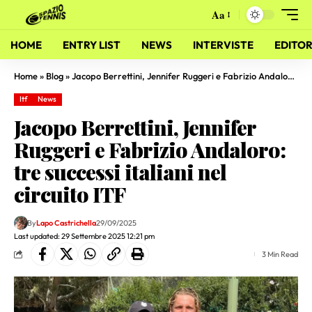
Aa
HOME
ENTRY LIST
NEWS
INTERVISTE
EDITOR
Home
»
Blog
»
Jacopo Berrettini, Jennifer Ruggeri e Fabrizio Andaloro: tre successi italiani nel circuito ITF
Itf
News
Jacopo Berrettini, Jennifer
Ruggeri e Fabrizio Andaloro:
tre successi italiani nel
circuito ITF
By
Lapo Castrichella
29/09/2025
Last updated: 29 Settembre 2025 12:21 pm
3 Min Read