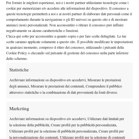
Per fornire le migliori esperienze, noi e i nostri partner utilizziamo tecnologie come i
connazionale Paganetti e in finale la francese Cakarevic 6-4 6-2,
cookie per memorizzare e/o accedere alle informazioni del dispositivo. Il consenso a
confermando l’ottimo momento di forma. Dopo i successi a
queste tecnologie permetterà a noi e ai nostri partner di elaborare dati personali come il
comportamento durante la navigazione o gli ID univoci su questo sito e di mostrare
Fiano Romano e Trieste delle ultime settimane, Ruggeri firma
annunci (non) personalizzati. Non acconsentire o ritirare il consenso può influire
così il suo terzo titolo stagionale, a testimonianza di una crescita
negativamente su alcune caratteristiche e funzioni.
costante. Allieva della
MTA Pro Team
di Jesi e accompagnata da
Clicca qui sotto per acconsentire a quanto sopra o per fare scelte dettagliate. Le tue
scelte saranno applicate solamente a questo sito. È possibile modificare le impostazioni
Alice Savoretti, con questo risultato si avvicina al best ranking di
in qualsiasi momento, compreso il ritiro del consenso, utilizzando i pulsanti della
numero 431 raggiunto nel maggio 2024.
Cookie Policy o cliccando sul pulsante di gestione del consenso nella parte inferiore
In terra egiziana arriva il titolo anche per Fabrizio Andaloro.
dello schermo.
Il 24enne messinese ha conquistato il 25.000 dollari di Sharm El
Statistiche
Sheikh, firmando il secondo titolo stagionale dopo ben cinque
Archiviare informazioni su dispositivo e/o accedervi, Misurare le prestazioni
finali perse in questo 2025. Un torneo solido per Andaloro, che
degli annunci, Misurare le prestazioni dei contenuti, Comprendere il pubblico
si è adattato al cemento egiziano fino al successo finale contro la
attraverso statistiche o la combinazione di dati provenienti da fonti diverse.
testa di serie numero uno, il francese Robin Bertrand, battuto 4-6
6-3 6-4. L’allievo della Salento Tennis Team grazie a questo
Marketing
risultato entrerà per la prima volta nei primi 340 giocatori del
Archiviare informazioni su dispositivo e/o accedervi, Utilizzare dati limitati per
mondo, firmando così il proprio best ranking.
la selezione della pubblicità, Creare profili per la pubblicità personalizzata,
Si fermano in finale Lorenzo Giustino, battuto dal dominicano
Utilizzare profili per la selezione di pubblicità personalizzata, Creare profili per
Hardt al 25.000 dollari sulla terra rossa di Sabadell in Spagna, e
la personalizzazione dei contenuti, Utilizzare profili per la selezione di contenuti