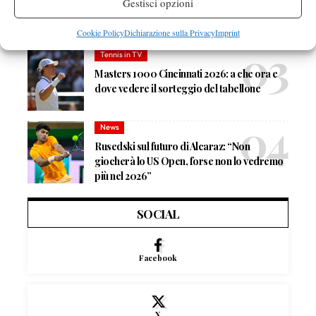
Masters 1000 Cincinnati 2026: forfait di
Gestisci opzioni
Quinn, Sonego entra nel tabellone
Cookie Policy
Dichiarazione sulla Privacy
Imprint
Tennis in TV
Masters 1000 Cincinnati 2026: a che ora e
dove vedere il sorteggio del tabellone
News
Rusedski sul futuro di Alcaraz: “Non
giocherà lo US Open, forse non lo vedremo
più nel 2026”
SOCIAL
Facebook
X