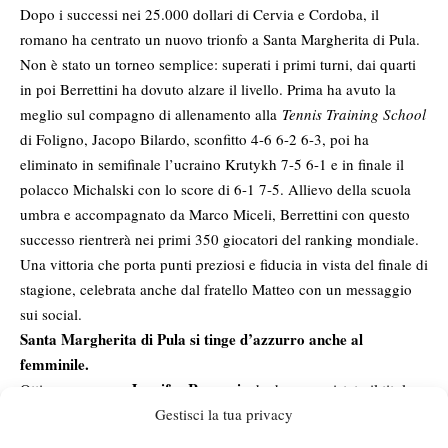
Dopo i successi nei 25.000 dollari di Cervia e Cordoba, il
romano ha centrato un nuovo trionfo a Santa Margherita di Pula.
Non è stato un torneo semplice: superati i primi turni, dai quarti
in poi Berrettini ha dovuto alzare il livello. Prima ha avuto la
meglio sul compagno di allenamento alla
Tennis Training School
di Foligno, Jacopo Bilardo, sconfitto 4-6 6-2 6-3, poi ha
eliminato in semifinale l’ucraino Krutykh 7-5 6-1 e in finale il
polacco Michalski con lo score di 6-1 7-5. Allievo della scuola
umbra e accompagnato da Marco Miceli, Berrettini con questo
successo rientrerà nei primi 350 giocatori del ranking mondiale.
Una vittoria che porta punti preziosi e fiducia in vista del finale di
stagione, celebrata anche dal fratello Matteo con un messaggio
sui social.
Santa Margherita di Pula si tinge d’azzurro anche al
femminile.
Jennifer Ruggeri
Ottima prova per
, che ha conquistato il titolo
nel 25.000 dollari sardo, lasciando per strada un solo set
Gestisci la tua privacy
nell’intero percorso. La classe 2003 ha superato in semifinale la