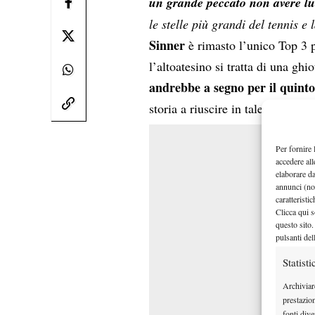
un grande peccato non avere lu
le stelle più grandi del tennis 
Sinner
è rimasto l’unico Top 3 
l’altoatesino si tratta di una gh
andrebbe a segno per il quint
storia a riuscire in tale impresa.
Per fornire 
accedere all
elaborare d
annunci (no
caratteristi
Clicca qui s
questo sito.
pulsanti del
Statisti
Archiviar
prestazio
fonti dive