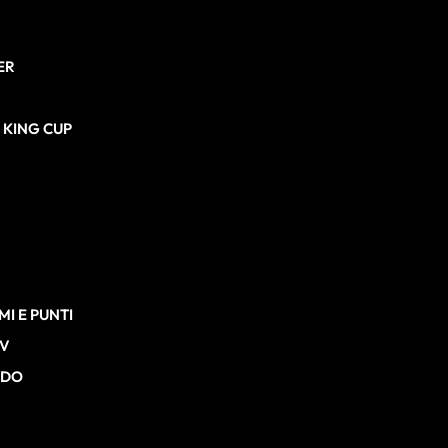
ER
N KING CUP
I E PUNTI
TV
RDO