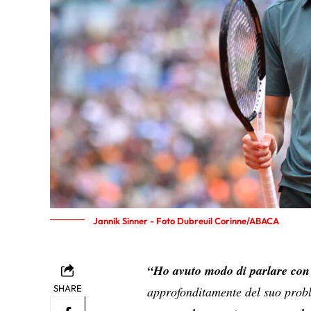
Jannik Sinner - Foto Dubreuil Corinne/ABACA
“Ho avuto modo di parlare co
SHARE
approfonditamente del suo probl