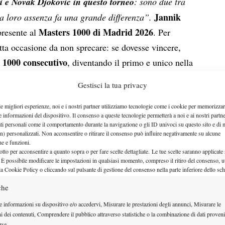
i e
Novak Djokovic
in questo torneo
: sono due tra
Jannik
e la loro assenza fa una grande differenza”.
Masters 1000 di Madrid
2026
presente al
. Per
iotta occasione da non sprecare: se dovesse vincere,
o 1000 consecutivo
, diventando il primo e unico nella
Gestisci la tua privacy
le migliori esperienze, noi e i nostri partner utilizziamo tecnologie come i cookie per memorizzar
e informazioni del dispositivo. Il consenso a queste tecnologie permetterà a noi e ai nostri partne
ati personali come il comportamento durante la navigazione o gli ID univoci su questo sito e di 
n) personalizzati. Non acconsentire o ritirare il consenso può influire negativamente su alcune
che e funzioni.
otto per acconsentire a quanto sopra o per fare scelte dettagliate. Le tue scelte saranno applicate
 È possibile modificare le impostazioni in qualsiasi momento, compreso il ritiro del consenso, ut
la Cookie Policy o cliccando sul pulsante di gestione del consenso nella parte inferiore dello sc
che
e informazioni su dispositivo e/o accedervi, Misurare le prestazioni degli annunci, Misurare le
ni dei contenuti, Comprendere il pubblico attraverso statistiche o la combinazione di dati proveni
rse.