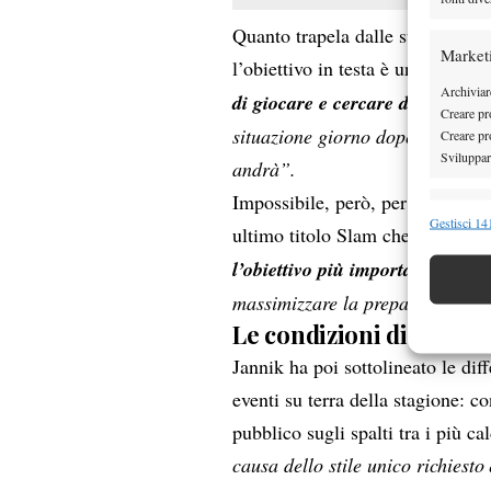
Quanto trapela dalle sue dichiar
Market
l’obiettivo in testa è uno solo:
“I
Archiviare
di giocare e cercare di perform
Creare pro
situazione giorno dopo giorno.
Creare pro
Sviluppare
andrà”.
Impossibile, però, per il numer
Funzion
Gestisci 141
ultimo titolo Slam che manca ne
Abbinare e
l’obiettivo più importante resta
Identifica
massimizzare la preparazione, pe
Garanti
Le condizioni di gioco e
Erogare
Jannik ha poi sottolineato le diff
scelte 
eventi su terra della stagione: c
pubblico sugli spalti tra i più ca
causa dello stile unico richiesto