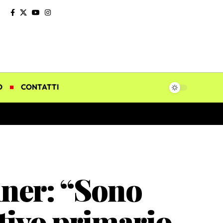
O
CONTATTI
nner: “Sono
ttivo primario