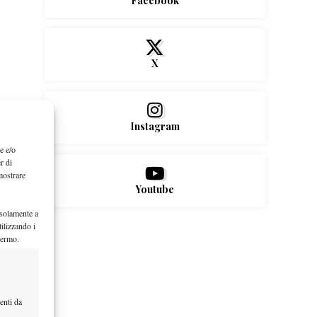
Facebook
X
Instagram
e e/o
r di
mostrare
Youtube
 solamente a
ilizzando i
hermo.
enti da