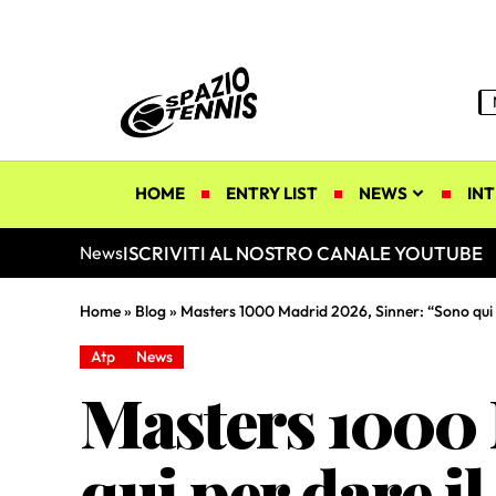
HOME
ENTRY LIST
NEWS
INT
ISCRIVITI AL NOSTRO CANALE YOUTUBE
News
Home
»
Blog
»
Masters 1000 Madrid 2026, Sinner: “Sono qui p
Atp
News
Masters 1000 
qui per dare i