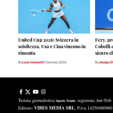
United Cup 2026: Svizzera in
Fery, pr
scioltezza, Usa e Cina vincono in
Cobolli
rimonta
sicuro c
By
Luca Innocenti
3 Gennaio 2026
By
Jacopo D
Testata giornalistica
registrata Aut-Tri
Spazio Tennis
VIBES MEDIA SRL
Editore:
, P.iva 14250480960