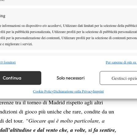
azioni direttamente dalla
Caja Mágica
è che
ing
l mio piano per questo torneo è, ovviamente, quello
 informazioni su dispositivo e/o accedervi, Utilizzare dati limitati per la selezione della pubblici
are nel miglior modo possibile
, affrontando la
fili per la pubblicità personalizzata, Utilizzare profili per la selezione di pubblicità personalizzat
 Sono qui per dare il massimo e vedremo come
fili per la personalizzazione dei contenuti, Utilizzare profili per la selezione di contenuti persona
 e migliorare i servizi.
o 2 del tabellone non menzionare il
Roland Garros
,
alità
Semp
0 fornitori
Per saperne di più su
lla bacheca dell’azzurro:
“
Nella mia mente so che
 combinare dati provenienti da altre fonti di dati, Collegare diversi dispositivi,
 il Roland Garros
e stiamo lavorando per
re i dispositivi in base alle informazioni trasmesse automaticamente.
Continua
Solo necessari
Gestisci opzi
r essere nella forma migliore in quell’occasione”.
re la sicurezza, prevenire e rilevare frodi, correggere errori,
Cookie Policy
Dichiarazione sulla Privacy
Imprint
 il rapporto con il pubblico
 e presentare pubblicità e contenuto, Salvare e comunicare le
Semp
erenze tra il torneo di Madrid rispetto agli altri
sulla privacy.
ondizioni di gioco più uniche che rare, condite da un
ldi del tour.
“Giocare qui è molto particolare, a
dall’altitudine e dal vento che, a volte, si fa sentire,