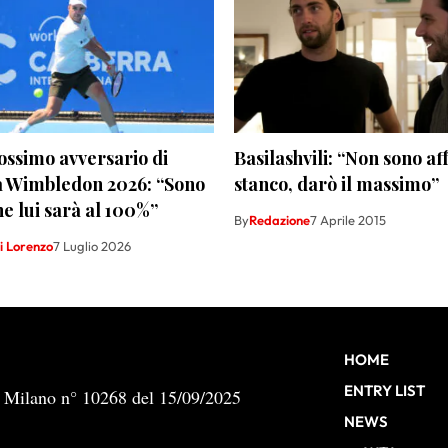
ossimo avversario di
Basilashvili: “Non sono af
 a Wimbledon 2026: “Sono
stanco, darò il massimo”
he lui sarà al 100%”
By
Redazione
7 Aprile 2015
i Lorenzo
7 Luglio 2026
HOME
ENTRY LIST
b Milano n° 10268 del 15/09/2025
NEWS