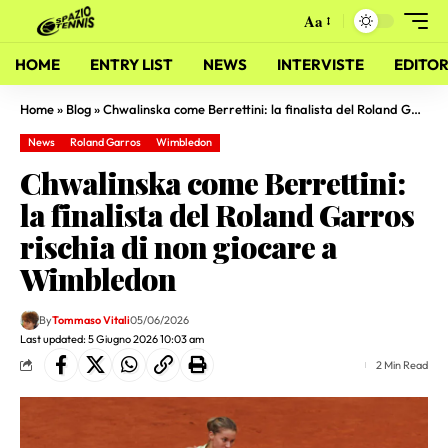
Aa
HOME
ENTRY LIST
NEWS
INTERVISTE
EDITOR
Home
»
Blog
»
Chwalinska come Berrettini: la finalista del Roland Garros rischia di non giocare a Wimbledon
News
Roland Garros
Wimbledon
Chwalinska come Berrettini:
la finalista del Roland Garros
rischia di non giocare a
Wimbledon
By
Tommaso Vitali
05/06/2026
Last updated: 5 Giugno 2026 10:03 am
2 Min Read