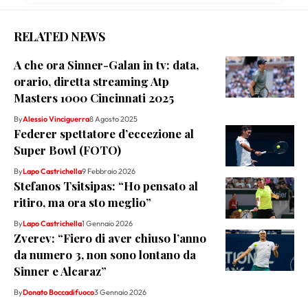
RELATED NEWS
A che ora Sinner-Galan in tv: data,
orario, diretta streaming Atp
Masters 1000 Cincinnati 2025
By
Alessio Vinciguerra
8 Agosto 2025
Federer spettatore d’eccezione al
Super Bowl (FOTO)
By
Lapo Castrichella
9 Febbraio 2026
Stefanos Tsitsipas: “Ho pensato al
ritiro, ma ora sto meglio”
By
Lapo Castrichella
1 Gennaio 2026
Zverev: “Fiero di aver chiuso l’anno
da numero 3, non sono lontano da
Sinner e Alcaraz”
By
Donato Boccadifuoco
3 Gennaio 2026