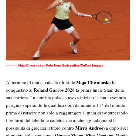
Maja Chwalinska - Foto Tnani Badreddine/DeFodi Images
Maja Chwalinska
Al termine di una cavalcata trionfale
ha
Roland Garros 2026
conquistato al
la prima finale Slam della
sua carriera. La tennista polacca aveva iniziato la sua avventura
parigina superando le qualificazioni da numero 114 del mondo
prima di riuscire non solo a raggiungere il main draw superando
i tre turni del tabellone cadetto, ma anche a guadagnarsi la
Mirra Andreeva
possibilità di giocarsi il titolo contro
dopo aver
Qinwen Zheng
Elise Mertens
Maria
eliminato sulla sua strada
,
,