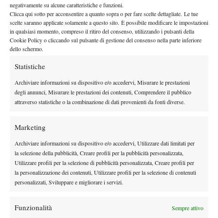
negativamente su alcune caratteristiche e funzioni.
PERCHÉ
Clicca qui sotto per acconsentire a quanto sopra o per fare scelte dettagliate. Le tue
scelte saranno applicate solamente a questo sito. È possibile modificare le impostazioni
Le entry list vengono chiuse sei settimane prima dell’inizio del
in qualsiasi momento, compreso il ritiro del consenso, utilizzando i pulsanti della
Cookie Policy o cliccando sul pulsante di gestione del consenso nella parte inferiore
torneo
e per stabilire chi entra direttamente nel tabellone
dello schermo.
principale conta esclusivamente la classifica di quel momento,
Statistiche
non quella che si avrà nelle settimane successive. Quando si è
Chwalinska era ben lontana dai posti
iscritta a Wimbledon,
Archiviare informazioni su dispositivo e/o accedervi, Misurare le prestazioni
riservati al main draw e al momento si trova 14 posti fuori
degli annunci, Misurare le prestazioni dei contenuti, Comprendere il pubblico
attraverso statistiche o la combinazione di dati provenienti da fonti diverse.
dall’ingresso del tabellone principale
.
Se non riceve una wild card o se non arrivano tredici forfait di
Marketing
la polacca dovrà superare le
giocatrici meglio posizionate di lei,
qualificazioni
. Se dovesse poi conquistare la possibilità di
Archiviare informazioni su dispositivo e/o accedervi, Utilizzare dati limitati per
sarebbe addirittura
giocare il main draw dei Championshps
la selezione della pubblicità, Creare profili per la pubblicità personalizzata,
Utilizzare profili per la selezione di pubblicità personalizzata, Creare profili per
testa di serie
. Una volta entrati nel tabellone, infatti, per
la personalizzazione dei contenuti, Utilizzare profili per la selezione di contenuti
determinare l’ordine del seeding, ovvero i primi 32 giocatori al
personalizzati, Sviluppare e migliorare i servizi.
viene presa in considerazione la classifica più
mondo,
aggiornata disponibile al momento del sorteggio
.
Funzionalità
Sempre attivo