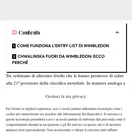
Contents
COME FUNZIONA L’ENTRY LIST DI WIMBLEDON
CHWALINSKA FUORI DA WIMBLEDON: ECCO
PERCHÉ
Tre settimane di altissimo livello che le hanno permesso di salire
alla 21ª posizione della classifica mondiale. In maniera analoga a
la situazione di Matteo Berrettini
non
quanto riguarda
, questo
Gestisci la tua privacy
consente però a Chwalinska di essere certa di giocare il
tabellone principale di Wimbledon
.
Per fornire le migliori esperienze, noi e i nostri partner utilizziamo tecnologie come i
COME FUNZIONA L’ENTRY LIST DI
cookie per memorizzare e/o accedere alle informazioni del dispositivo. Il consenso a
WIMBLEDON
queste tecnologie permetterà a noi e ai nostri partner di elaborare dati personali come il
comportamento durante la navigazione o gli ID univoci su questo sito e di mostrare
annunci (non) personalizzati. Non acconsentire o ritirare il consenso può influire
CHWALI
N
SKA FUORI DA WIMBLEDO
N
: ECCO