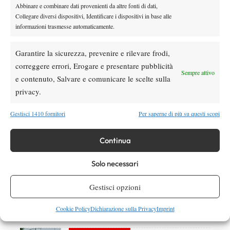
Abbinare e combinare dati provenienti da altre fonti di dati,
Collegare diversi dispositivi, Identificare i dispositivi in base alle
informazioni trasmesse automaticamente.
Garantire la sicurezza, prevenire e rilevare frodi,
DI TENDENZA
correggere errori, Erogare e presentare pubblicità
Sempre attivo
News
Wta
e contenuto, Salvare e comunicare le scelte sulla
Eala sul trionfo di Washington: “Ho finito
privacy.
meglio di come ho iniziato, continuo a
lavorare su me stessa”
Gestisci 1410 fornitori
Per saperne di più su questi scopi
Atp
News
Continua
Masters 1000 Montreal 2026: Bellucci
subito out, Baez passa al secondo turno
Solo necessari
Atp
News
Gestisci opzioni
Sinner, check-up di quattro ore a Milano:
prevenzione e controlli in vista della tournée
Cookie Policy
Dichiarazione sulla Privacy
Imprint
americana