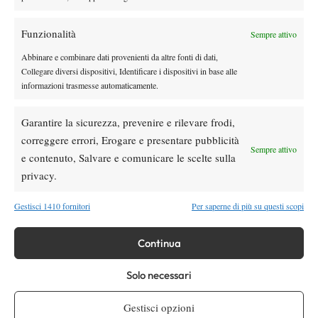
cambia per le scommesse
News
Funzionalità
Sempre attivo
Masters 1000 Montreal 2026, Musetti:
Abbinare e combinare dati provenienti da altre fonti di dati,
“Contento del servizio, devo essere più
Collegare diversi dispositivi, Identificare i dispositivi in base alle
incisivo sulle palle break”
informazioni trasmesse automaticamente.
News
Ferrer su Alcaraz: “Può tornare subito ai
Garantire la sicurezza, prevenire e rilevare frodi,
suoi livelli”
correggere errori, Erogare e presentare pubblicità
Sempre attivo
e contenuto, Salvare e comunicare le scelte sulla
privacy.
SOCIAL
Gestisci 1410 fornitori
Per saperne di più su questi scopi
Facebook
Continua
Solo necessari
X
Gestisci opzioni