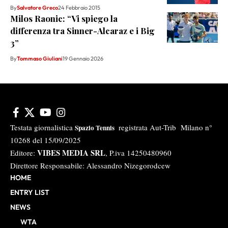
By
Salvatore Greco
24 Febbraio 2015
Milos Raonic: “Vi spiego la
differenza tra Sinner-Alcaraz e i Big
3”
By
Tommaso Giuliani
19 Gennaio 2026
Testata giornalistica
registrata Aut-Trib Milano n°
Spazio Tennis
10268 del 15/09/2025
VIBES MEDIA SRL
Editore:
, P.iva 14250480960
Direttore Responsabile: Alessandro Nizegorodcew
HOME
ENTRY LIST
NEWS
WTA