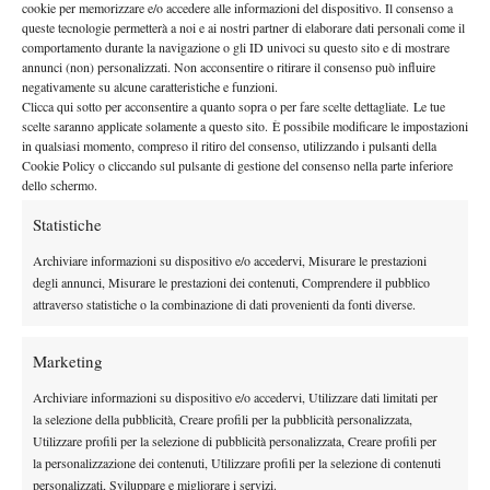
cookie per memorizzare e/o accedere alle informazioni del dispositivo. Il consenso a
PROGRAMMA COMPLETO
queste tecnologie permetterà a noi e ai nostri partner di elaborare dati personali come il
comportamento durante la navigazione o gli ID univoci su questo sito e di mostrare
Manolo Santana Stadium
annunci (non) personalizzati. Non acconsentire o ritirare il consenso può influire
(1) Sinner
non prima delle ore 16.00 –
vs (21) Fils
negativamente su alcune caratteristiche e funzioni.
Clicca qui sotto per acconsentire a quanto sopra o per fare scelte dettagliate. Le tue
(10) Cobolli
non prima delle ore 20.00 – Blockx vs
/ (2) Zverev
scelte saranno applicate solamente a questo sito. È possibile modificare le impostazioni
in qualsiasi momento, compreso il ritiro del consenso, utilizzando i pulsanti della
Cookie Policy o cliccando sul pulsante di gestione del consenso nella parte inferiore
dello schermo.
Statistiche
Archiviare informazioni su dispositivo e/o accedervi, Misurare le prestazioni
DI TENDENZA
degli annunci, Misurare le prestazioni dei contenuti, Comprendere il pubblico
attraverso statistiche o la combinazione di dati provenienti da fonti diverse.
News
Holger Rune salta il Masters 1000 di
Cincinnati 2026, Us Open a rischio?
Marketing
Archiviare informazioni su dispositivo e/o accedervi, Utilizzare dati limitati per
la selezione della pubblicità, Creare profili per la pubblicità personalizzata,
News
Utilizzare profili per la selezione di pubblicità personalizzata, Creare profili per
Masters 1000 Montreal 2026: ritiro per
la personalizzazione dei contenuti, Utilizzare profili per la selezione di contenuti
Auger-Aliassime, Faria lucky loser e cosa
personalizzati, Sviluppare e migliorare i servizi.