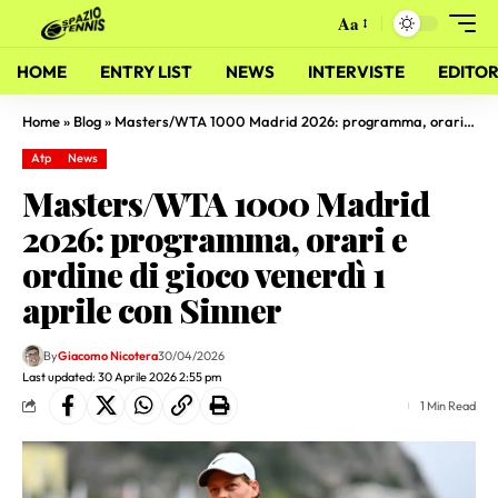
Aa
HOME
ENTRY LIST
NEWS
INTERVISTE
EDITOR
Home
»
Blog
»
Masters/WTA 1000 Madrid 2026: programma, orari e ordine di gioco venerdì 1 aprile con Sinner
Atp
News
Masters/WTA 1000 Madrid
2026: programma, orari e
ordine di gioco venerdì 1
aprile con Sinner
By
Giacomo Nicotera
30/04/2026
Last updated: 30 Aprile 2026 2:55 pm
1 Min Read