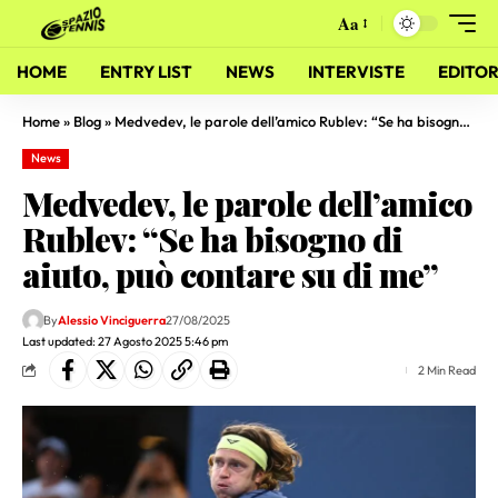
Aa
HOME
ENTRY LIST
NEWS
INTERVISTE
EDITOR
Home
»
Blog
»
Medvedev, le parole dell’amico Rublev: “Se ha bisogno di aiuto, può contare su di me”
News
Medvedev, le parole dell’amico
Rublev: “Se ha bisogno di
aiuto, può contare su di me”
By
Alessio Vinciguerra
27/08/2025
Last updated: 27 Agosto 2025 5:46 pm
2 Min Read