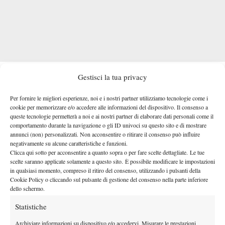
Per Rublev è difficile commentare la situazione in cui si ritrova il
Gestisci la tua privacy
connazionale, perché è appunto ben consapevole di rendersi
talvolta protagonista delle steessee azioni.
“Come posso
Per fornire le migliori esperienze, noi e i nostri partner utilizziamo tecnologie come i
cookie per memorizzare e/o accedere alle informazioni del dispositivo. Il consenso a
giudicare qualcuno quando a volte mi comporto allo stesso
queste tecnologie permetterà a noi e ai nostri partner di elaborare dati personali come il
modo?”
, ha detto il russo.
“E come posso giudicare qualcuno
comportamento durante la navigazione o gli ID univoci su questo sito e di mostrare
che è stato il numero 1 al mondo e un campione del Grande
annunci (non) personalizzati. Non acconsentire o ritirare il consenso può influire
negativamente su alcune caratteristiche e funzioni.
Slam?
Non sono il buon esempio
che può dire qualcosa, perché
Clicca qui sotto per acconsentire a quanto sopra o per fare scelte dettagliate. Le tue
il modo in cui mi comporto spesso non è un buon esempio”
, ha
scelte saranno applicate solamente a questo sito. È possibile modificare le impostazioni
in qualsiasi momento, compreso il ritiro del consenso, utilizzando i pulsanti della
ammesso.
Cookie Policy o cliccando sul pulsante di gestione del consenso nella parte inferiore
L’ex top-10 e attuale numero 15, pur lasciando il giusto spazio a
dello schermo.
Daniil, resta comunque disponibile per l’amico con cui è di fatto
Statistiche
cresciuto:
“Alla fine è la sua vita. Se vuole cambiare e ha
bisogno di aiuto, può sempre contare su di me
, e ha molti altri
Archiviare informazioni su dispositivo e/o accedervi, Misurare le prestazioni