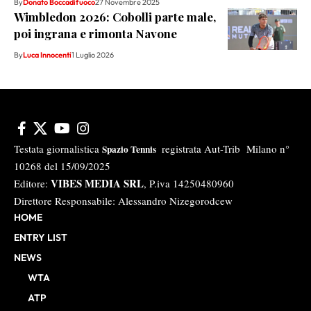
By
Donato Boccadifuoco
27 Novembre 2025
Wimbledon 2026: Cobolli parte male,
poi ingrana e rimonta Navone
By
Luca Innocenti
1 Luglio 2026
Testata giornalistica
registrata Aut-Trib Milano n°
Spazio Tennis
10268 del 15/09/2025
VIBES MEDIA SRL
Editore:
, P.iva 14250480960
Direttore Responsabile: Alessandro Nizegorodcew
HOME
ENTRY LIST
NEWS
WTA
ATP