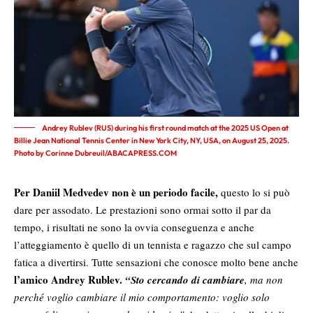
Andrey Rublev (RUS) during his first round match at the 2025 US Open at
Billie Jean National Tennis Center in New York City, NY, USA, on August 25, 2025.
Photo by Corinne Dubreuil/ABACAPRESS.COM
Per Daniil Medvedev non è un periodo facile,
questo lo si può
dare per assodato. Le prestazioni sono ormai sotto il par da
tempo, i risultati ne sono la ovvia conseguenza e anche
l’atteggiamento è quello di un tennista e ragazzo che sul campo
fatica a divertirsi. Tutte sensazioni che conosce molto bene anche
l’amico Andrey Rublev.
“Sto cercando di cambiare
, ma non
perché voglio cambiare il mio comportamento: voglio solo