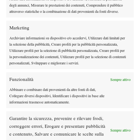
degli annunci, Misurare le prestazioni dei contenuti, Comprendere il pubblico
amici. Ha una famiglia che lo aiuterà. Questa è la sua vita e
attraverso statistiche o la combinazione di dati provenienti da fonti diverse.
queste sono le decisioni che deve prendere”.
Marketing
Archiviare informazioni su dispositivo e/o accedervi, Utilizzare dati limitati per
la selezione della pubblicità, Creare profili per la pubblicità personalizzata,
Utilizzare profili per la selezione di pubblicità personalizzata, Creare profili per
la personalizzazione dei contenuti, Utilizzare profili per la selezione di contenuti
DI TENDENZA
personalizzati, Sviluppare e migliorare i servizi.
Atp
News
Masters 1000 Montreal 2026: programma,
Funzionalità
Sempre attivo
orario e ordine di gioco venerdì 7 agosto.
Abbinare e combinare dati provenienti da altre fonti di dati,
Arnaldi apre sul Centrale
Collegare diversi dispositivi, Identificare i dispositivi in base alle
Atp
News
informazioni trasmesse automaticamente.
Masters 1000 Montreal 2026: Darderi
rimonta Shang e vola agli ottavi
Garantire la sicurezza, prevenire e rilevare frodi,
correggere errori, Erogare e presentare pubblicità
Sempre attivo
e contenuto, Salvare e comunicare le scelte sulla
Atp
News