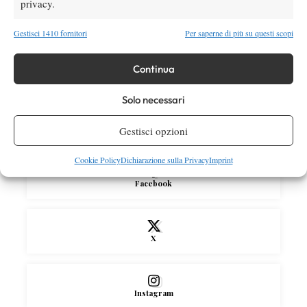
privacy.
Masters 1000 Montreal 2026: medical time
out per Shang contro Darderi
Gestisci 1410 fornitori
Per saperne di più su questi scopi
News
Wta
Continua
WTA 1000 Toronto 2026: pioggia pesante,
gioco sospeso
Solo necessari
Gestisci opzioni
SOCIAL
Cookie Policy
Dichiarazione sulla Privacy
Imprint
Facebook
X
Instagram