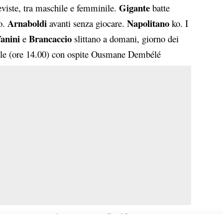
Gigante
eviste, tra maschile e femminile.
batte
Arnaboldi
Napolitano
vo.
avanti senza giocare.
ko. I
fanini
Brancaccio
e
slittano a domani, giorno dei
ipale (ore 14.00) con ospite Ousmane Dembélé
Svajda
ifila un doppio 6-4 a Zachary
. Un’ora e 18