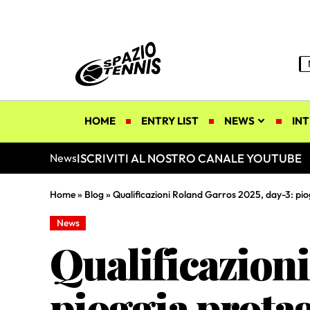
HOME
ENTRY LIST
NEWS
INT
ISCRIVITI AL NOSTRO CANALE YOUTUBE
News
Home
»
Blog
»
Qualificazioni Roland Garros 2025, day-3: pio
News
Qualificazioni
pioggia protag