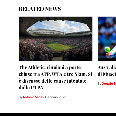
RELATED NEWS
The Athletic: riunioni a porte
Australi
chiuse tra ATP, WTA e tre Slam. Si
di Muset
è discusso delle cause intentate
By
Donato B
dalla PTPA
By
Antonio Sepe
9 Gennaio 2026