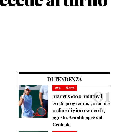
DI TENDENZA
Atp
News
Masters 1000 Montreal
2026: programma, orario e
ordine di gioco venerdì 7
agosto. Arnaldi apre sul
Centrale