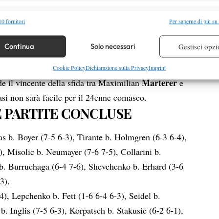
strato di poter competere, quasi per tutta la durata
alità
Semp
0 fornitori
Per saperne di più su
ondo. Al turno decisivo Jacquet avrà l’austriaco Juri
 combinare dati provenienti da altre fonti di dati, Collegare diversi dispositivi,
Arnaboldi
. Il numero 186 Atp, dopo la super vittoria
re i dispositivi in base alle informazioni trasmesse automaticamente.
Continua
Solo necessari
Gestisci opzi
 all’ultimo turno senza giocare in seguito al walkover
bilmente acciaccato dalle tre ore di gioco di ieri
re la sicurezza, prevenire e rilevare frodi, correggere errori,
Cookie Policy
Dichiarazione sulla Privacy
Imprint
 e presentare pubblicità e contenuto, Salvare e comunicare le
Marterer
Semp
e il vincente della sfida tra Maximilian
e
sulla privacy.
casi non sarà facile per il 24enne comasco.
LE PARTITE CONCLUSE
s b. Boyer (7-5 6-3), Tirante b. Holmgren (6-3 6-4),
, Misolic b. Neumayer (7-6 7-5), Collarini b.
b. Burruchaga (6-4 7-6), Shevchenko b. Erhard (3-6
3).
), Lepchenko b. Fett (1-6 6-4 6-3), Seidel b.
. Inglis (7-5 6-3), Korpatsch b. Stakusic (6-2 6-1),