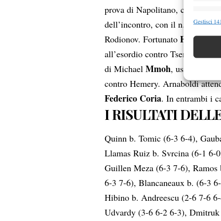
prova di Napolitano, che ha dimo
Funzion
Gestisci 141
dell’incontro, con il n.151 del m
Abbinare e
Federico 
Rodionov. Fortunato
Identifica
all’esordio contro Tseng, accede
Mmoh
di Michael
, uscito proba
Garanti
Erogare
contro Hemery. Arnaboldi attend
scelte 
Federico Coria
. In entrambi i 
I RISULTATI DEL
Quinn b. Tomic (6-3 6-4), Gauba
Llamas Ruiz b. Svrcina (6-1 6-0)
Guillen Meza (6-3 7-6), Ramos 
6-3 7-6), Blancaneaux b. (6-3 6-
Hibino b. Andreescu (2-6 7-6 6-4
Udvardy (3-6 6-2 6-3), Dmitruk b