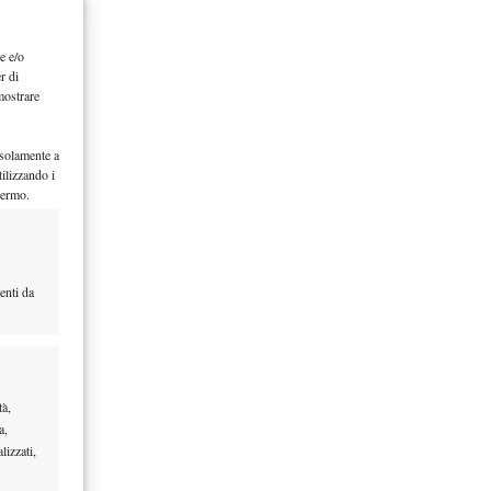
e e/o
r di
mostrare
 solamente a
ilizzando i
hermo.
enti da
tà,
a,
lizzati,