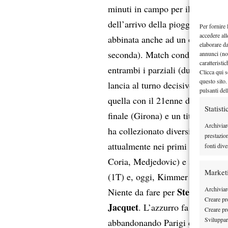
minuti in campo per il tennista 
dell’arrivo della pioggia. Solit
Per fornire 
accedere all
abbinata anche ad un ottimo re
elaborare d
seconda). Match condotto dall’in
annunci (no
caratteristi
entrambi i parziali (due break s
Clicca qui s
questo sito.
lancia al turno decisivo, dove a
pulsanti del
quella con il 21enne danese, già 
Statisti
finale (Girona) e un titolo (Oei
Archiviar
ha collezionato diversi successi 
prestazio
attualmente nei primi 100 (Basa
fonti dive
Coria, Medjedovic) e si presenta
Market
(1T) e, oggi, Kimmer Coppejans
Archiviare
Stefano Napo
Niente da fare per
Creare pro
Jacquet
. L’azzurro fa partita pa
Creare pro
Sviluppare
abbandonando Parigi con il punt