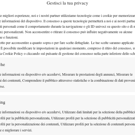
Gestisci la tua privacy
romano, che riesce a chiudere i conti prima
a buona percentuale di prime in campo (63%),
le migliori esperienze, noi e i nostri partner utilizziamo tecnologie come i cookie per memorizzar
e informazioni del dispositivo. Il consenso a queste tecnologie permetterà a noi e ai nostri partne
ndimento complessivo (75% sulla prima, 47% sulla
ati personali come il comportamento durante la navigazione o gli ID univoci su questo sito e di 
izio alla fine, con qualche piccolo intoppo in
n) personalizzati. Non acconsentire o ritirare il consenso può influire negativamente su alcune
che e funzioni.
ubiti nel primo e uno nel secondo set). Gigante si
otto per acconsentire a quanto sopra o per fare scelte dettagliate. Le tue scelte saranno applicate
 È possibile modificare le impostazioni in qualsiasi momento, compreso il ritiro del consenso, ut
Moller
ffronterà il giovane Elmer
. Sfida affascinante
la Cookie Policy o cliccando sul pulsante di gestione del consenso nella parte inferiore dello sc
arrivato alle porte della top 100 (n.108) grazie a una
che
ras) nel circuito Challenger. Lo scandinavo nel 2025
e informazioni su dispositivo e/o accedervi, Misurare le prestazioni degli annunci, Misurare le
con diversi giocatori passati dalla top 100 o
ni dei contenuti, Comprendere il pubblico attraverso statistiche o la combinazione di dati proveni
vareddy, Comesana, Safiullin, Monteiro, Lajovic,
rse.
 all’ultimo turno dopo aver sconfitto Facundo Bagnis
ing
.
 informazioni su dispositivo e/o accedervi, Utilizzare dati limitati per la selezione della pubblici
litano
, che cede in tre set al padrone di casa Kyrian
fili per la pubblicità personalizzata, Utilizzare profili per la selezione di pubblicità personalizzat
ri per oltre un’ora, ma crolla nel terzo set
fili per la personalizzazione dei contenuti, Utilizzare profili per la selezione di contenuti persona
 e migliorare i servizi.
eggio di 6-3 2-6 6-0 in favore del francese. Buona