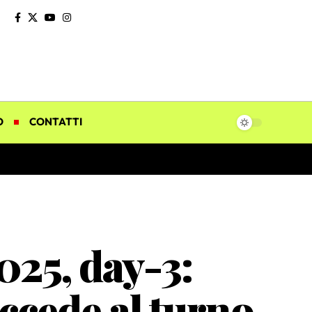
O
CONTATTI
025, day-3:
ccede al turno