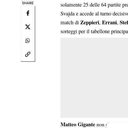
SHARE
solamente 25 delle 64 partite pr
Svajda e accede al turno decisi
Zeppieri
Errani
Ste
match di
,
,
sorteggi per il tabellone princ
Matteo Gigante
non sbaglia e r