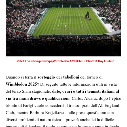
2023 The Championships,Wimbledon AMBIENCE Photo © Ray Giubilo
sorteggio
tabelloni
Quando si terrà il
dei
del torneo di
Wimbledon 2025
? Di seguito tutte le informazioni utili in vista
date, orari e tutti i tennisti italiani al
del terzo Slam stagionale:
via tra main draws e qualificazioni
. Carlos Alcaraz dopo l’epico
trionfo di Parigi vuole concedersi il tris sui prati dell’All England
Club, mentre Barbora Krejcikova – alle prese quest’anno con
diversi problemi di natura fisica – proverà anche lei la difficile
impresa di difendere il titolo conquistato lo scorso anno in finale