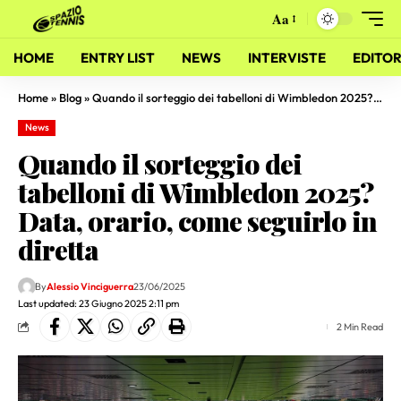
Aa
HOME
ENTRY LIST
NEWS
INTERVISTE
EDITOR
Home
»
Blog
»
Quando il sorteggio dei tabelloni di Wimbledon 2025? Data, orario, come seguirlo in diretta
News
Quando il sorteggio dei
tabelloni di Wimbledon 2025?
Data, orario, come seguirlo in
diretta
By
Alessio Vinciguerra
23/06/2025
Last updated: 23 Giugno 2025 2:11 pm
2 Min Read