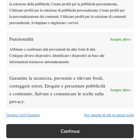
Singolare maschile:
Matteo Arnaldi, Mattia Bellucci, Matteo
la selezione della pubblicità, Creare profili per la pubblicità personalizzata,
Utilizzare profili per la selezione di pubblicità personalizzata, Creare profili per
Berrettini, Flavio Cobolli, Luciano Darderi, Fabio Fognini,
la personalizzazione dei contenuti, Utilizzare profili per la selezione di contenuti
Lorenzo Musetti, Luca Nardi, Jannik Sinner, Lorenzo Sonego,
personalizzati, Sviluppare e migliorare i servizi.
Singolare femminile:
Lucia Bronzetti, Elisabetta Cocciaretto,
Jasmine Paolini.
Funzionalità
Sempre attivo
Qualificazioni maschili:
Federico Arnaboldi, Matteo Gigante,
Abbinare e combinare dati provenienti da altre fonti di dati,
Francesco Maestrelli, Stefano Napolitano, Francesco Passaro,
Collegare diversi dispositivi, Identificare i dispositivi in base alle
Andrea Pellegrino, Giulio Zeppieri.
informazioni trasmesse automaticamente.
Qualificazioni femminili:
Nuria Brancaccio, Lucrezia Stefanini.
Garantire la sicurezza, prevenire e rilevare frodi,
correggere errori, Erogare e presentare pubblicità
Sempre attivo
e contenuto, Salvare e comunicare le scelte sulla
privacy.
DI TENDENZA
Gestisci 1410 fornitori
Per saperne di più su questi scopi
Atp
News
Masters 1000 Montreal 2026: Darderi
Continua
rimonta Shang e vola agli ottavi