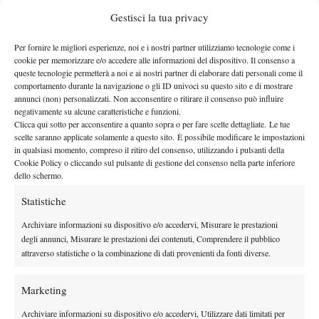
locali)
.
Sky Sport detiene i diritti in esclusiva dell’evento, ma non
Gestisci la tua privacy
trasmetterà la cerimonia del sorteggio. Come da tradizione,
Per fornire le migliori esperienze, noi e i nostri partner utilizziamo tecnologie come i
potrà essere seguita in diretta streaming audio
infatti, questa
cookie per memorizzare e/o accedere alle informazioni del dispositivo. Il consenso a
collegandosi a
Radio Wimbledon
.
queste tecnologie permetterà a noi e ai nostri partner di elaborare dati personali come il
WIMBLEDON: LE DATE DA RICORDARE
comportamento durante la navigazione o gli ID univoci su questo sito e di mostrare
annunci (non) personalizzati. Non acconsentire o ritirare il consenso può influire
negativamente su alcune caratteristiche e funzioni.
Domenica 22 giugno:
sorteggio tabellone di qualificazione
Clicca qui sotto per acconsentire a quanto sopra o per fare scelte dettagliate. Le tue
uomini (ore 15:00 italiane)
scelte saranno applicate solamente a questo sito. È possibile modificare le impostazioni
in qualsiasi momento, compreso il ritiro del consenso, utilizzando i pulsanti della
Lunedì 23 giugno:
inizio qualificazioni uomini + sorteggio
Cookie Policy o cliccando sul pulsante di gestione del consenso nella parte inferiore
tabellone qualif. donne (ore 15 italiane)
dello schermo.
Martedì 24 giugno:
inizio qualificazioni donne
Statistiche
Venerdì 27 giugno:
sorteggio main draws (ore 11:00 italiane
singolare, ore 13:00 doppio)
Archiviare informazioni su dispositivo e/o accedervi, Misurare le prestazioni
degli annunci, Misurare le prestazioni dei contenuti, Comprendere il pubblico
Lunedì 30 giugno:
inizio partite main draws
attraverso statistiche o la combinazione di dati provenienti da fonti diverse.
Mercoledì 2 luglio:
sorteggio tabellone doppio misto (ore 13:00
italiane)
Marketing
GLI ITALIANI IMPEGNATI A WIMBLEDON
Archiviare informazioni su dispositivo e/o accedervi, Utilizzare dati limitati per