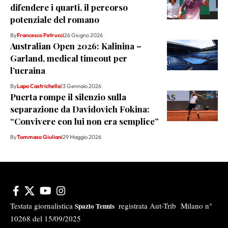
difendere i quarti, il percorso
potenziale del romano
By
Francesco Petrucci
26 Giugno 2026
Australian Open 2026: Kalinina –
Garland, medical timeout per
l’ucraina
By
Lapo Castrichella
13 Gennaio 2026
Puerta rompe il silenzio sulla
separazione da Davidovich Fokina:
“Convivere con lui non era semplice”
By
Tommaso Giuliani
29 Maggio 2026
Testata giornalistica
registrata Aut-Trib Milano n°
Spazio Tennis
10268 del 15/09/2025