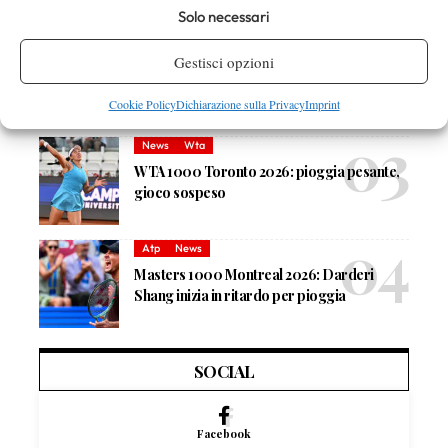
Solo necessari
Atp
News
Gestisci opzioni
Masters 1000 Montreal 2026: medical time
out per Shang contro Darderi
Cookie Policy
Dichiarazione sulla Privacy
Imprint
News
Wta
WTA 1000 Toronto 2026: pioggia pesante,
gioco sospeso
Atp
News
Masters 1000 Montreal 2026: Darderi
Shang inizia in ritardo per pioggia
SOCIAL
Facebook