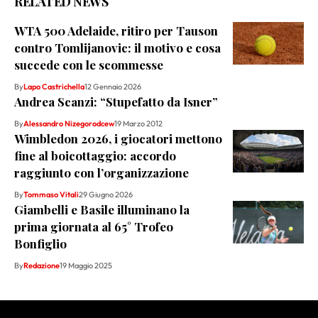
RELATED NEWS
WTA 500 Adelaide, ritiro per Tauson
contro Tomlijanovic: il motivo e cosa
succede con le scommesse
By
Lapo Castrichella
12 Gennaio 2026
Andrea Scanzi: “Stupefatto da Isner”
By
Alessandro Nizegorodcew
19 Marzo 2012
Wimbledon 2026, i giocatori mettono
fine al boicottaggio: accordo
raggiunto con l’organizzazione
By
Tommaso Vitali
29 Giugno 2026
Giambelli e Basile illuminano la
prima giornata al 65° Trofeo
Bonfiglio
By
Redazione
19 Maggio 2025