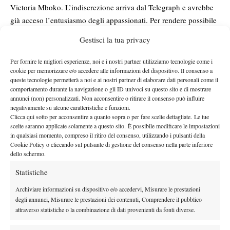
Victoria Mboko. L’indiscrezione arriva dal Telegraph e avrebbe
già acceso l’entusiasmo degli appassionati. Per rendere possibile
Serena avrebbe inoltre completato il periodo di sei
il rientro,
Gestisci la tua privacy
mesi previsto nel programma antidoping,
passaggio necessario
per poter tornare ufficialmente a competere nel circuito
Per fornire le migliori esperienze, noi e i nostri partner utilizziamo tecnologie come i
cookie per memorizzare e/o accedere alle informazioni del dispositivo. Il consenso a
professionistico.
queste tecnologie permetterà a noi e ai nostri partner di elaborare dati personali come il
L’ultima apparizione ufficiale della leggenda americana risale agli
comportamento durante la navigazione o gli ID univoci su questo sito e di mostrare
US Open 2022, torneo che sembrava aver sancito il definitivo
annunci (non) personalizzati. Non acconsentire o ritirare il consenso può influire
negativamente su alcune caratteristiche e funzioni.
addio al tennis. Da allora Serena si è dedicata alla famiglia e alle
Clicca qui sotto per acconsentire a quanto sopra o per fare scelte dettagliate. Le tue
attività imprenditoriali, lasciando però spesso aperta una piccola
scelte saranno applicate solamente a questo sito. È possibile modificare le impostazioni
porta sul possibile ritorno. L’eventuale presenza al Queen’s
in qualsiasi momento, compreso il ritiro del consenso, utilizzando i pulsanti della
Cookie Policy o cliccando sul pulsante di gestione del consenso nella parte inferiore
impatto enorme mediatico e
avrebbe inevitabilmente un
dello schermo.
sportivo
. Anche solo in doppio, il ritorno di Serena
Statistiche
rappresenterebbe uno degli eventi più attesi degli ultimi anni,
capace di attirare l’attenzione ben oltre il mondo del tennis.
Archiviare informazioni su dispositivo e/o accedervi, Misurare le prestazioni
degli annunci, Misurare le prestazioni dei contenuti, Comprendere il pubblico
attraverso statistiche o la combinazione di dati provenienti da fonti diverse.