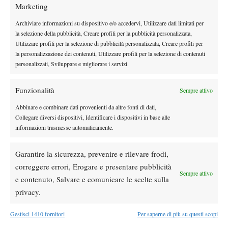
Marketing
Archiviare informazioni su dispositivo e/o accedervi, Utilizzare dati limitati per
DI TENDENZA
la selezione della pubblicità, Creare profili per la pubblicità personalizzata,
Utilizzare profili per la selezione di pubblicità personalizzata, Creare profili per
Atp
News
la personalizzazione dei contenuti, Utilizzare profili per la selezione di contenuti
Masters 1000 Montreal 2026: programma,
personalizzati, Sviluppare e migliorare i servizi.
orario e ordine di gioco venerdì 7 agosto.
Arnaldi apre sul Centrale
Funzionalità
Sempre attivo
Atp
News
Abbinare e combinare dati provenienti da altre fonti di dati,
Masters 1000 Montreal 2026: Darderi
Collegare diversi dispositivi, Identificare i dispositivi in base alle
rimonta Shang e vola agli ottavi
informazioni trasmesse automaticamente.
Atp
News
Garantire la sicurezza, prevenire e rilevare frodi,
Masters 1000 Montreal 2026: medical time
correggere errori, Erogare e presentare pubblicità
Sempre attivo
out per Shang contro Darderi
e contenuto, Salvare e comunicare le scelte sulla
privacy.
News
Wta
Gestisci 1410 fornitori
Per saperne di più su questi scopi
WTA 1000 Toronto 2026: pioggia pesante,