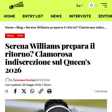
Aa
HOME
ENTRY LIST
NEWS
INTERVISTE
EDITOR
Home
»
Blog
»
Serena Williams prepara il ritorno? Clamorosa indiscrezione sul Queen’s 2026
News
Wta
Serena Williams prepara il
ritorno? Clamorosa
indiscrezione sul Queen’s
2026
By
Tommaso Giuliani
28/05/2026
Last updated: 28 Maggio 2026 7:38 pm
1 Min Read