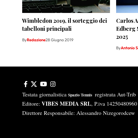
Wimbledon 2019, il sorteggio dei
Carlos A
tabelloni principali
Edberg 
2025
By
Redazione
28 Giugno 2019
By
Antonio 
Testata giornalistica
registrata Aut-Tri
Spazio Tennis
VIBES MEDIA SRL
Editore:
, P.iva 14250480960
Direttore Responsabile: Alessandro Nizegorodcew