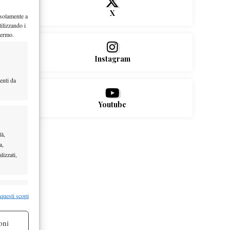
X
 solamente a
ilizzando i
hermo.
Instagram
enti da
Youtube
tà,
a,
lizzati,
re attivo
 questi scopi
oni