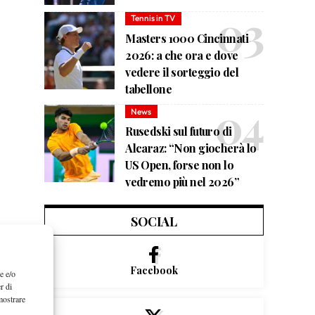
Tennis in TV
Masters 1000 Cincinnati
2026: a che ora e dove
vedere il sorteggio del
tabellone
News
Rusedski sul futuro di
Alcaraz: “Non giocherà lo
US Open, forse non lo
vedremo più nel 2026”
SOCIAL
Facebook
e e/o
r di
mostrare