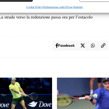
re la sicurezza, prevenire e rilevare frodi, correggere errori,
Cookie Policy
Dichiarazione sulla Privacy
Imprint
r parigino, sfiorato proprio nella passata stagione
 e presentare pubblicità e contenuto, Salvare e comunicare le
Semp
La strada verso la redenzione passa ora per l’ostacolo
sulla privacy.
Facebook