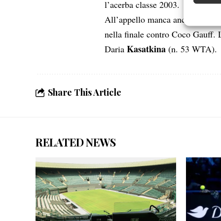
l’acerba classe 2003.
Garanti
All’appello manca ancora il Majo
Erogare
nella finale contro Coco Gauff. 
scelte 
Kasatkina
Daria
(n. 53 WTA).
Share This Article
RELATED NEWS