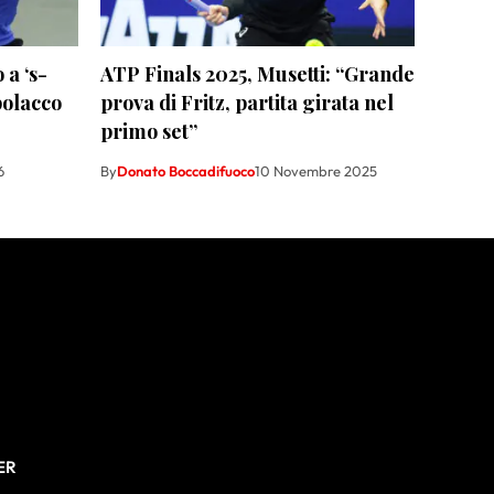
 a ‘s-
ATP Finals 2025, Musetti: “Grande
polacco
prova di Fritz, partita girata nel
primo set”
6
By
Donato Boccadifuoco
10 Novembre 2025
ER