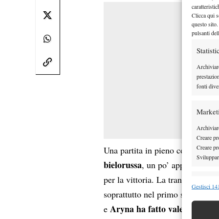
caratteristi
Clicca qui s
questo sito.
pulsanti del
Statisti
Archiviar
prestazio
fonti dive
Market
Archiviare
Creare pro
Creare pro
s
Una partita in pieno controllo,
Sviluppare
bielorussa
, un po’ appannata ne
per la vittoria. La transalpina, 
Funzion
Gestisci 141
soprattutto nel primo set. Nella 
Abbinare e
Aryna ha fatto valere l’esper
e
Identifica