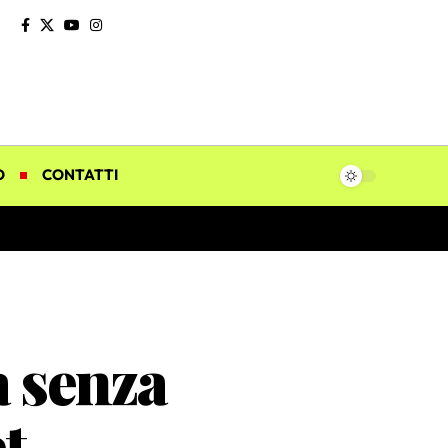
O
CONTATTI
 senza
t