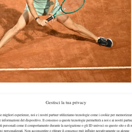
Gestisci la tua privacy
o serrato il cammino al Roland Garros 2026 di
le migliori esperienze, noi e i nostri partner utilizziamo tecnologie come i cookie per memorizzar
Jacquemot
 del mondo ha liquidato Elsa
in due set,
e informazioni del dispositivo. Il consenso a queste tecnologie permetterà a noi e ai nostri partne
ati personali come il comportamento durante la navigazione o gli ID univoci su questo sito e di 
 staccando così il pass per il terzo turno.
n) personalizzati. Non acconsentire o ritirare il consenso può influire negativamente su alcune