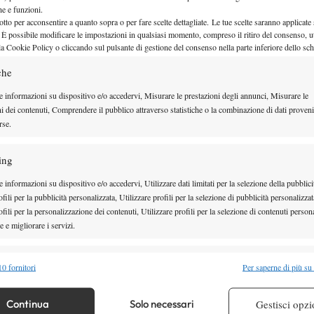
che e funzioni.
otto per acconsentire a quanto sopra o per fare scelte dettagliate. Le tue scelte saranno applicate
 È possibile modificare le impostazioni in qualsiasi momento, compreso il ritiro del consenso, ut
la Cookie Policy o cliccando sul pulsante di gestione del consenso nella parte inferiore dello sc
che
e informazioni su dispositivo e/o accedervi, Misurare le prestazioni degli annunci, Misurare le
ni dei contenuti, Comprendere il pubblico attraverso statistiche o la combinazione di dati proveni
rse.
ing
 informazioni su dispositivo e/o accedervi, Utilizzare dati limitati per la selezione della pubblici
fili per la pubblicità personalizzata, Utilizzare profili per la selezione di pubblicità personalizzat
fili per la personalizzazione dei contenuti, Utilizzare profili per la selezione di contenuti persona
enza rischi né accenni di gran gioco per la
 e migliorare i servizi.
i primi game prima di trovare la lucidità necessaria
dal canto suo, ha mostrato un ottimo livello,
alità
Semp
0 fornitori
Per saperne di più su
seconda frazione è venuta fuori la disparità tra le due
 combinare dati provenienti da altre fonti di dati, Collegare diversi dispositivi,
ienza dei quattro titoli Slam
in bacheca contro
re i dispositivi in base alle informazioni trasmesse automaticamente.
Continua
Solo necessari
Gestisci opzi