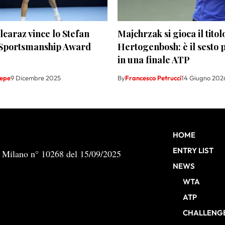
lcaraz vince lo Stefan
Majchrzak si gioca il titolo
Sportsmanship Award
Hertogenbosh: è il sesto 
in una finale ATP
Sepe
9 Dicembre 2025
By
Francesco Petrucci
14 Giugno 202
HOME
ENTRY LIST
b Milano n° 10268 del 15/09/2025
NEWS
WTA
ATP
CHALLENG