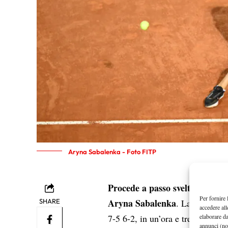
Aryna Sabalenka - Foto FITP
Procede a passo svelto e ritm
Per fornire 
Aryna Sabalenka
SHARE
. La numero 1
accedere all
elaborare d
7-5 6-2, in un’ora e trenta circa,
annunci (no