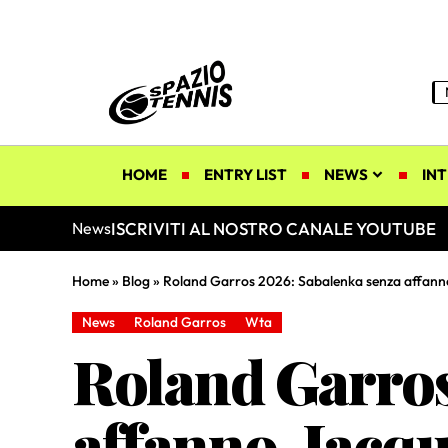
HOME
ENTRY LIST
NEWS
INT
ISCRIVITI AL NOSTRO CANALE YOUTUBE
News
Home
»
Blog
»
Roland Garros 2026: Sabalenka senza affanno
News
Roland Garros
Wta
Roland Garros
affanno, Jacqu