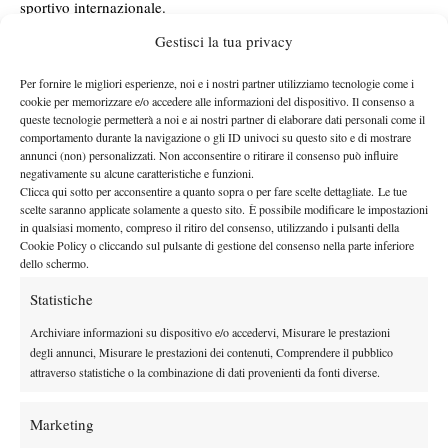
sportivo internazionale.
“Terremoto: Sinner eliminato”
,
scrive
L’Équipe
;
“Notizia
Gestisci la tua privacy
bomba: il caldo elimina Sinner”,
titola
Marca
; mentre
El País
apre con:
“Sinner crolla di nuovo e il Roland Garros perde il
Per fornire le migliori esperienze, noi e i nostri partner utilizziamo tecnologie come i
cookie per memorizzare e/o accedere alle informazioni del dispositivo. Il consenso a
suo favorito”.
queste tecnologie permetterà a noi e ai nostri partner di elaborare dati personali come il
Anche oltreoceano la sconfitta del numero 1 del ranking ATP ha
comportamento durante la navigazione o gli ID univoci su questo sito e di mostrare
“Jannik Sinner appassisce al caldo del
suscitato clamore.
annunci (non) personalizzati. Non acconsentire o ritirare il consenso può influire
negativamente su alcune caratteristiche e funzioni.
Roland Garros, riaprendo completamente il tabellone
Clicca qui sotto per acconsentire a quanto sopra o per fare scelte dettagliate. Le tue
maschile”
, afferma
The Athletic
.
El Clarín
, invece, quotidiano
scelte saranno applicate solamente a questo sito. È possibile modificare le impostazioni
in qualsiasi momento, compreso il ritiro del consenso, utilizzando i pulsanti della
argentino, mette in risalto la vittoria di Cerundolo, al quale vanno
Cookie Policy o cliccando sul pulsante di gestione del consenso nella parte inferiore
riconosciuti i meriti di essere rientrato in partita con forza e di
dello schermo.
non aver dato all’altoatesino la possibilità di riaccendersi:
“Juan
Statistiche
Manuel Cerúndolo ha approfittato del crollo fisico di Sinner e
ha eliminato il numero 1 del mondo al Roland Garros”.
Un
Archiviare informazioni su dispositivo e/o accedervi, Misurare le prestazioni
degli annunci, Misurare le prestazioni dei contenuti, Comprendere il pubblico
impatto mediatico globale.
attraverso statistiche o la combinazione di dati provenienti da fonti diverse.
Marketing