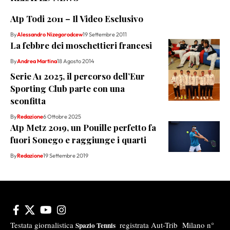
Atp Todi 2011 – Il Video Esclusivo
By
Alessandro Nizegorodcew
19 Settembre 2011
La febbre dei moschettieri francesi
By
Andrea Martina
18 Agosto 2014
Serie A1 2025, il percorso dell’Eur
Sporting Club parte con una
sconfitta
By
Redazione
6 Ottobre 2025
Atp Metz 2019, un Pouille perfetto fa
fuori Sonego e raggiunge i quarti
By
Redazione
19 Settembre 2019
Testata giornalistica
registrata Aut-Trib Milano n°
Spazio Tennis