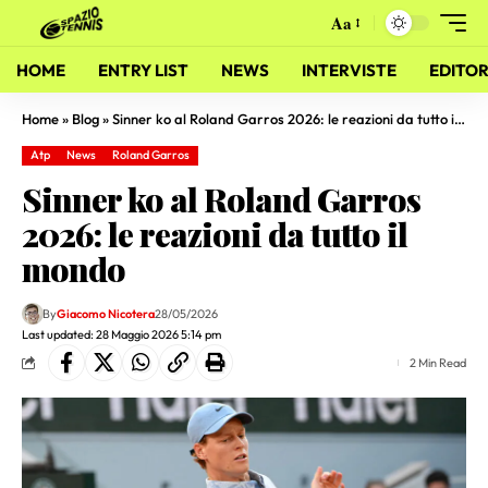
Aa
HOME
ENTRY LIST
NEWS
INTERVISTE
EDITOR
Home
»
Blog
»
Sinner ko al Roland Garros 2026: le reazioni da tutto il mondo
Atp
News
Roland Garros
Sinner ko al Roland Garros
2026: le reazioni da tutto il
mondo
By
Giacomo Nicotera
28/05/2026
Last updated: 28 Maggio 2026 5:14 pm
2 Min Read