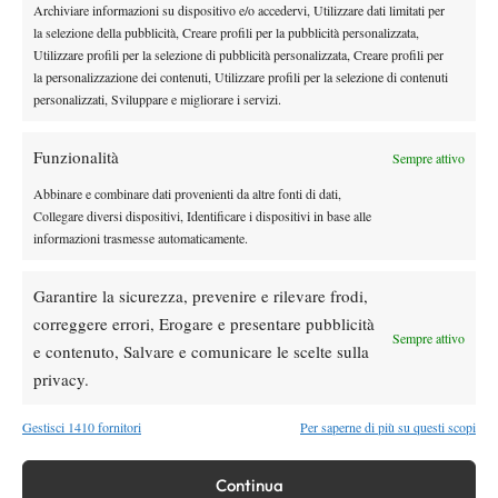
Archiviare informazioni su dispositivo e/o accedervi, Utilizzare dati limitati per
la selezione della pubblicità, Creare profili per la pubblicità personalizzata,
Utilizzare profili per la selezione di pubblicità personalizzata, Creare profili per
DI TENDENZA
la personalizzazione dei contenuti, Utilizzare profili per la selezione di contenuti
Atp
News
personalizzati, Sviluppare e migliorare i servizi.
Masters 1000 Montreal 2026:
Bolelli/Vavassori fuori al primo turno
Funzionalità
Sempre attivo
Abbinare e combinare dati provenienti da altre fonti di dati,
News
Collegare diversi dispositivi, Identificare i dispositivi in base alle
Masters 1000 Cincinnati 2026: forfait di
informazioni trasmesse automaticamente.
Quinn, Sonego entra nel tabellone
Garantire la sicurezza, prevenire e rilevare frodi,
correggere errori, Erogare e presentare pubblicità
Tennis in TV
Sempre attivo
e contenuto, Salvare e comunicare le scelte sulla
Masters 1000 Cincinnati 2026: a che ora e
dove vedere il sorteggio del tabellone
privacy.
Gestisci 1410 fornitori
Per saperne di più su questi scopi
News
Rusedski sul futuro di Alcaraz: “Non
Continua
giocherà lo US Open, forse non lo vedremo