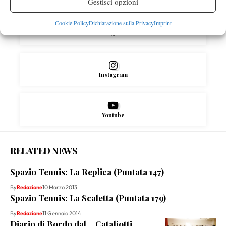
Gestisci opzioni
Cookie Policy
Dichiarazione sulla Privacy
Imprint
X
Instagram
Youtube
RELATED NEWS
Spazio Tennis: La Replica (Puntata 147)
By
Redazione
10 Marzo 2013
Spazio Tennis: La Scaletta (Puntata 179)
By
Redazione
11 Gennaio 2014
Diario di Bordo dal… Cataliotti