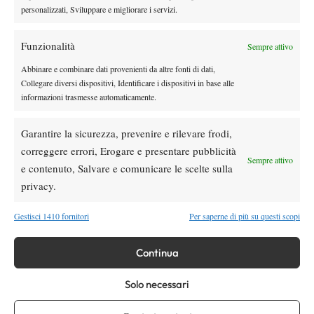
personalizzati, Sviluppare e migliorare i servizi.
Atp
News
Masters 1000 Montreal 2026: Darderi
Funzionalità
Sempre attivo
ottiene il secondo quarto di finale 1000
consecutivo
Abbinare e combinare dati provenienti da altre fonti di dati,
Collegare diversi dispositivi, Identificare i dispositivi in base alle
Atp
News
informazioni trasmesse automaticamente.
Masters 1000 Montreal 2026: programma,
orario e ordine di gioco domenica 9 agosto.
Garantire la sicurezza, prevenire e rilevare frodi,
Fonseca-Shelton sul centrale e Darderi in
correggere errori, Erogare e presentare pubblicità
doppio
Sempre attivo
e contenuto, Salvare e comunicare le scelte sulla
News
privacy.
Nadal si stringe a Messi: il messaggio del
campione spagnolo dopo la morte di Jorge
Gestisci 1410 fornitori
Per saperne di più su questi scopi
Continua
SOCIAL
Solo necessari
Facebook