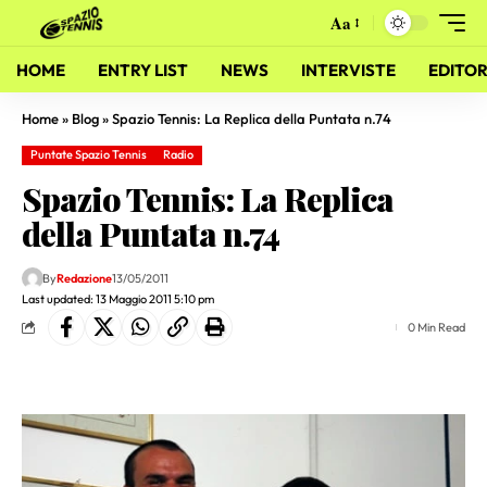
Aa
HOME
ENTRY LIST
NEWS
INTERVISTE
EDITOR
Home
»
Blog
»
Spazio Tennis: La Replica della Puntata n.74
Puntate Spazio Tennis
Radio
Spazio Tennis: La Replica
della Puntata n.74
By
Redazione
13/05/2011
Last updated: 13 Maggio 2011 5:10 pm
0 Min Read