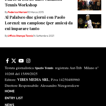
Tennis Workshop
By
Federico Mariani
10 Marzo 2015
Al PalaIseo due giorni con Paolo
Lorenzi: un campione (per amico) da
cui imparare tanto
By
Ufficio Stampa Tennis
14 Settembre 2021
Testata giornalistica
registrata Aut-Trib Milano n°
Spazio Tennis
10268 del 15/09/2025
VIBES MEDIA SRL
Editore:
, P.iva 14250480960
Direttore Responsabile: Alessandro Nizegorodcew
HOME
ENTRY LIST
NEWS