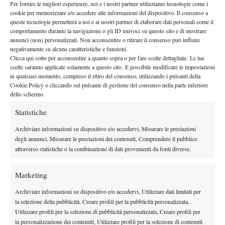
Per fornire le migliori esperienze, noi e i nostri partner utilizziamo tecnologie come i
cookie per memorizzare e/o accedere alle informazioni del dispositivo. Il consenso a
queste tecnologie permetterà a noi e ai nostri partner di elaborare dati personali come il
comportamento durante la navigazione o gli ID univoci su questo sito e di mostrare
TAGGED:
Jacopo Lo Monaco
Nuova Spazio Radio
annunci (non) personalizzati. Non acconsentire o ritirare il consenso può influire
Paolo Lorenzi
Radio
Replica
Spazio Tennis
negativamente su alcune caratteristiche e funzioni.
Clicca qui sotto per acconsentire a quanto sopra o per fare scelte dettagliate. Le tue
scelte saranno applicate solamente a questo sito. È possibile modificare le impostazioni
in qualsiasi momento, compreso il ritiro del consenso, utilizzando i pulsanti della
Cookie Policy o cliccando sul pulsante di gestione del consenso nella parte inferiore
dello schermo.
Statistiche
Nessun commento
Archiviare informazioni su dispositivo e/o accedervi, Misurare le prestazioni
Devi essere
connesso
per inviare un commento.
degli annunci, Misurare le prestazioni dei contenuti, Comprendere il pubblico
attraverso statistiche o la combinazione di dati provenienti da fonti diverse.
DI TENDENZA
Marketing
Atp
News
Archiviare informazioni su dispositivo e/o accedervi, Utilizzare dati limitati per
Pioggia a Montreal: Nakashima-
la selezione della pubblicità, Creare profili per la pubblicità personalizzata,
Rinderknech interrotta, slittano anche
Utilizzare profili per la selezione di pubblicità personalizzata, Creare profili per
Jodar-Lehecka e Fils-Norrie
la personalizzazione dei contenuti, Utilizzare profili per la selezione di contenuti