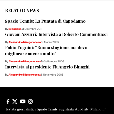
RELATED NEWS
Spazio Tennis: La Puntata di Capodanno
By
Redazione
31 Dicembre 2011
Giovani Azzurri: Intervista a Roberto Commentucci
By
Alessandro Nizegorodcew
31 Marzo 2009
Fabio Fognini: “Buona stagione, ma devo
migliorare ancora molto”
By
Alessandro Nizegorodcew
16 Settembre 2008
Intervista al presidente Fit Angelo Binaghi
By
Alessandro Nizegorodcew
8 Novembre 2008
Testata giornalistica
registrata Aut-Trib Milano n°
Spazio Tennis