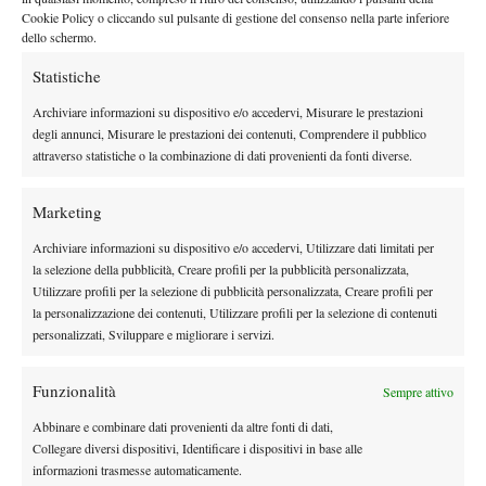
Cookie Policy o cliccando sul pulsante di gestione del consenso nella parte inferiore
dello schermo.
Statistiche
Archiviare informazioni su dispositivo e/o accedervi, Misurare le prestazioni
degli annunci, Misurare le prestazioni dei contenuti, Comprendere il pubblico
attraverso statistiche o la combinazione di dati provenienti da fonti diverse.
Marketing
Archiviare informazioni su dispositivo e/o accedervi, Utilizzare dati limitati per
TAGGED:
Damiano Fiorucci
Gianluca Carbone
la selezione della pubblicità, Creare profili per la pubblicità personalizzata,
Giorgio Spalluto
Luca Brancher
Nuova Spazio Radio
Utilizzare profili per la selezione di pubblicità personalizzata, Creare profili per
Puntata
Radio
Spazio Tennis
Tennis in Radio
la personalizzazione dei contenuti, Utilizzare profili per la selezione di contenuti
personalizzati, Sviluppare e migliorare i servizi.
Funzionalità
Sempre attivo
Abbinare e combinare dati provenienti da altre fonti di dati,
Collegare diversi dispositivi, Identificare i dispositivi in base alle
Nessun commento
informazioni trasmesse automaticamente.