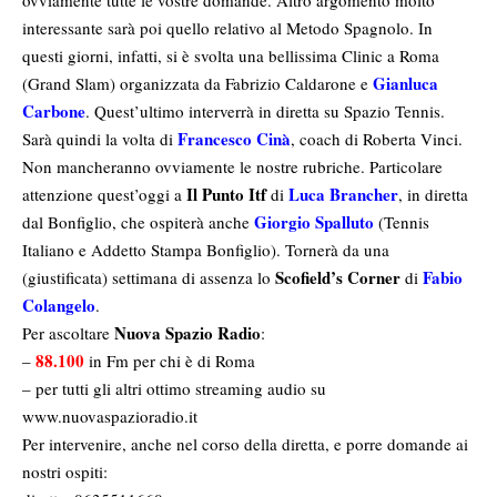
ovviamente tutte le vostre domande. Altro argomento molto
interessante sarà poi quello relativo al Metodo Spagnolo. In
questi giorni, infatti, si è svolta una bellissima Clinic a Roma
Gianluca
(Grand Slam) organizzata da Fabrizio Caldarone e
Carbone
. Quest’ultimo interverrà in diretta su Spazio Tennis.
Francesco Cinà
Sarà quindi la volta di
, coach di Roberta Vinci.
Non mancheranno ovviamente le nostre rubriche. Particolare
Il Punto Itf
Luca Brancher
attenzione quest’oggi a
di
, in diretta
Giorgio Spalluto
dal Bonfiglio, che ospiterà anche
(Tennis
Italiano e Addetto Stampa Bonfiglio). Tornerà da una
Scofield’s Corner
Fabio
(giustificata) settimana di assenza lo
di
Colangelo
.
Nuova Spazio Radio
Per ascoltare
:
88.100
–
in Fm per chi è di Roma
– per tutti gli altri ottimo streaming audio su
www.nuovaspazioradio.it
Per intervenire, anche nel corso della diretta, e porre domande ai
nostri ospiti: