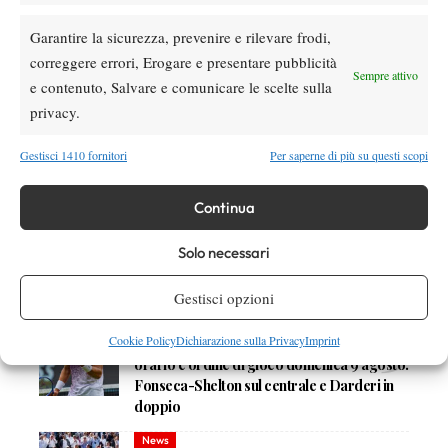
Devi essere
connesso
per inviare un commento.
Garantire la sicurezza, prevenire e rilevare frodi,
correggere errori, Erogare e presentare pubblicità
Sempre attivo
DI TENDENZA
e contenuto, Salvare e comunicare le scelte sulla
privacy.
Atp
News
Pioggia a Montreal: Nakashima-
Gestisci 1410 fornitori
Per saperne di più su questi scopi
Rinderknech interrotta, slittano anche
Jodar-Lehecka e Fils-Norrie
Continua
Atp
News
Masters 1000 Montreal 2026: Darderi
Solo necessari
ottiene il secondo quarto di finale 1000
consecutivo
Gestisci opzioni
Atp
News
Cookie Policy
Dichiarazione sulla Privacy
Imprint
Masters 1000 Montreal 2026: programma,
orario e ordine di gioco domenica 9 agosto.
Fonseca-Shelton sul centrale e Darderi in
doppio
News