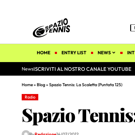
HOME
ENTRY LIST
NEWS
INT
ISCRIVITI AL NOSTRO CANALE YOUTUBE
News
Home
»
Blog
»
Spazio Tennis: La Scaletta (Puntata 125)
Radio
Spazio Tennis:
By
Redazione
14/07/2012