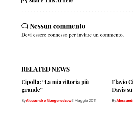
Share This Article
Nessun commento
Devi essere
connesso
per inviare un commento.
RELATED NEWS
Cipolla: “La mia vittoria più
Flavio C
grande”
Davis su
By
Alessandro Nizegorodcew
3 Maggio 2011
By
Alessand