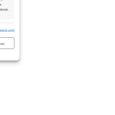
a,
lizzati,
re attivo
 questi scopi
oni
re attivo