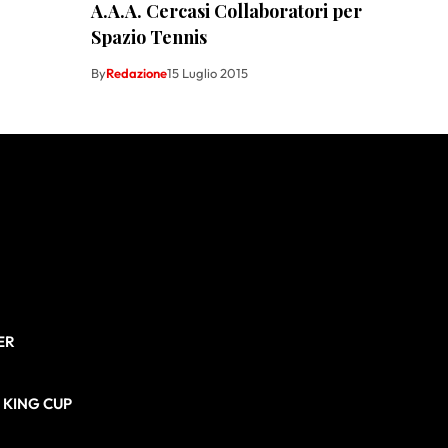
A.A.A. Cercasi Collaboratori per
Spazio Tennis
By
Redazione
15 Luglio 2015
ER
N KING CUP