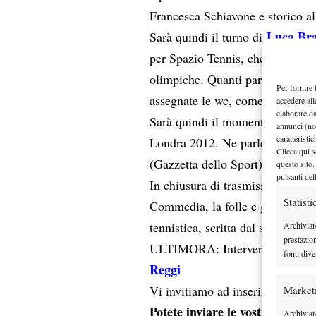
Francesca Schiavone e storico al
Luca Br
Sarà quindi il turno di
per Spazio Tennis, che ci raccon
olimpiche. Quanti partecipanti, 
Per fornire 
assegnate le wc, come saranno co
accedere all
elaborare d
Sarà quindi il momento dell’anali
annunci (no
caratteristi
Londra 2012. Ne parleremo co
Clicca qui s
(Gazzetta dello Sport)
questo sito.
pulsanti del
In chiusura di trasmissione, com
Statisti
Commedia, la folle e geniale ri
Se
tennistica, scritta dal superbo
Archiviar
prestazio
ULTIMORA: Interverranno anc
fonti dive
Reggi
Vi invitiamo ad inserire entro l
Market
Potete inviare le vostre domand
Archiviare