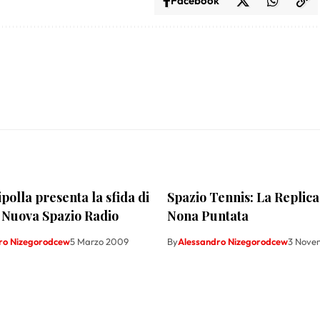
Facebook
ipolla presenta la sfida di
Spazio Tennis: La Replica
 Nuova Spazio Radio
Nona Puntata
ro Nizegorodcew
5 Marzo 2009
By
Alessandro Nizegorodcew
3 Nove