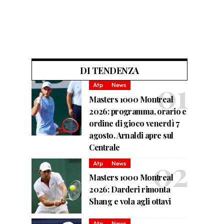
DI TENDENZA
Atp
News
Masters 1000 Montreal
2026: programma, orario e
ordine di gioco venerdì 7
agosto. Arnaldi apre sul
Centrale
Atp
News
Masters 1000 Montreal
2026: Darderi rimonta
Shang e vola agli ottavi
Atp
News