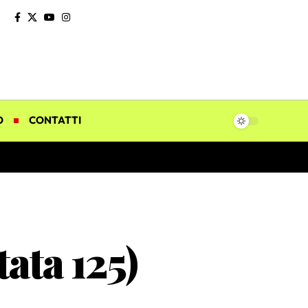
O
CONTATTI
ata 125)