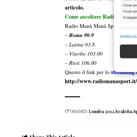
Creare pro
articolo.
Creare pro
Come ascoltare Radio Manà 
Sviluppare
Radio Manà Manà Sport è ascoltab
Funzion
–
Roma 90.9
Gestisci 141
Abbinare e
–
Latina 93.8
Identifica
–
Viterbo 103.00
–
Rieti 106.00
Garanti
streaming
Questo il link per lo
(
Erogare
http://www.radiomanasport.it
scelte 
TAGGED:
Londra 2012
Scaletta
S