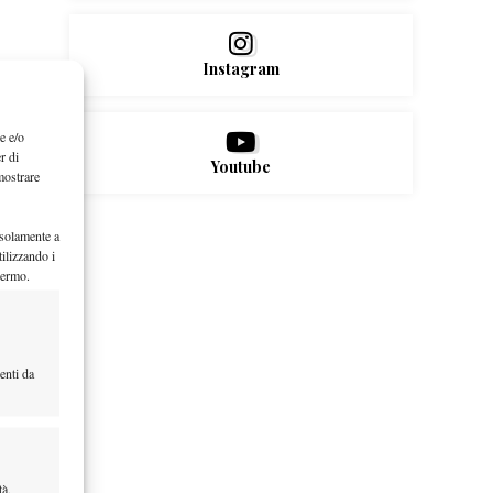
Instagram
e e/o
r di
Youtube
mostrare
 solamente a
ilizzando i
hermo.
enti da
tà,