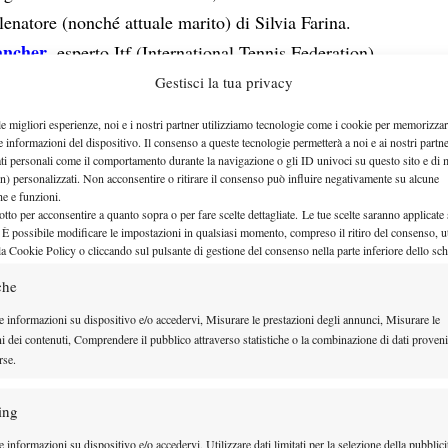
lenatore (nonché attuale marito) di Silvia Farina.
ancher
, esperto Itf (International Tennis Federation)
terà come si svolgeranno nel dettaglio le gare
Gestisci la tua privacy
quante nazioni prenderanno il via, a chi sono state
le migliori esperienze, noi e i nostri partner utilizziamo tecnologie come i cookie per memorizzar
mposti i tabelloni, le date di riferimento ed altro…
e informazioni del dispositivo. Il consenso a queste tecnologie permetterà a noi e ai nostri partne
ati personali come il comportamento durante la navigazione o gli ID univoci su questo sito e di 
si sui favoriti e sugli italiani che saranno presenti a
n) personalizzati. Non acconsentire o ritirare il consenso può influire negativamente su alcune
che e funzioni.
Riccardo Bisti
Vincenzo Martucci
n
(Tennisbest) e
otto per acconsentire a quanto sopra o per fare scelte dettagliate. Le tue scelte saranno applicate
 È possibile modificare le impostazioni in qualsiasi momento, compreso il ritiro del consenso, ut
la Cookie Policy o cliccando sul pulsante di gestione del consenso nella parte inferiore dello sc
e di consueto, ascolteremo il Canto VI de La Diritta
che
visitazione de La Divina Commedia in chiave
rgio Pastena
. E’ oggi il turno di John Isner…
e informazioni su dispositivo e/o accedervi, Misurare le prestazioni degli annunci, Misurare le
ni dei contenuti, Comprendere il pubblico attraverso statistiche o la combinazione di dati proveni
Stefano Meloccaro
Raffaella
he
(Sky Sport) e
rse.
e 16 le vostre domande per i nostri ospiti…
ing
e ai nostri ospiti attraverso i commenti a questo
 informazioni su dispositivo e/o accedervi, Utilizzare dati limitati per la selezione della pubblici