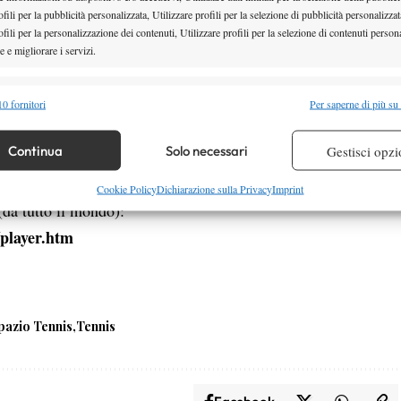
fili per la pubblicità personalizzata, Utilizzare profili per la selezione di pubblicità personalizzat
fili per la personalizzazione dei contenuti, Utilizzare profili per la selezione di contenuti persona
Manà Sport
 e migliorare i servizi.
ile in tutto il Lazio alle seguenti frequenze:
alità
Semp
0 fornitori
Per saperne di più su
 combinare dati provenienti da altre fonti di dati, Collegare diversi dispositivi,
re i dispositivi in base alle informazioni trasmesse automaticamente.
Continua
Solo necessari
Gestisci opzi
re la sicurezza, prevenire e rilevare frodi, correggere errori,
Cookie Policy
Dichiarazione sulla Privacy
Imprint
da tutto il mondo):
 e presentare pubblicità e contenuto, Salvare e comunicare le
Semp
/player.htm
sulla privacy.
pazio Tennis
Tennis