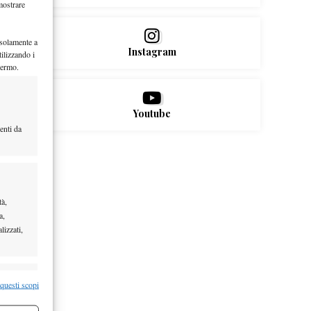
mostrare
 solamente a
Instagram
ilizzando i
hermo.
Youtube
enti da
tà,
a,
lizzati,
re attivo
 questi scopi