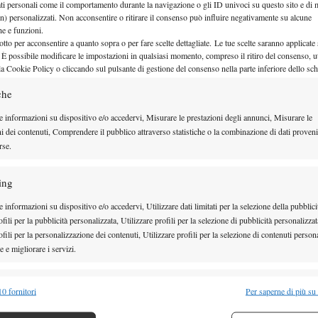
ati personali come il comportamento durante la navigazione o gli ID univoci su questo sito e di 
le, da Nadal nuovo numero 1 sino al tabellone di
n) personalizzati. Non acconsentire o ritirare il consenso può influire negativamente su alcune
che e funzioni.
Stefano Semeraro
di Londra. Ne parleremo con
(La
otto per acconsentire a quanto sopra o per fare scelte dettagliate. Le tue scelte saranno applicate
 È possibile modificare le impostazioni in qualsiasi momento, compreso il ritiro del consenso, ut
rtennis TV). Chiuderemo la puntata in compagnia di
la Cookie Policy o cliccando sul pulsante di gestione del consenso nella parte inferiore dello sc
promettente azzurra, classe 1997.
che
e domande qui nei commenti durante la trasmissione o
e informazioni su dispositivo e/o accedervi, Misurare le prestazioni degli annunci, Misurare le
3896507676
amite whatsapp) al
ni dei contenuti, Comprendere il pubblico attraverso statistiche o la combinazione di dati proveni
Manà Sport
rse.
ile in tutto il Lazio alle seguenti frequenze:
ing
 informazioni su dispositivo e/o accedervi, Utilizzare dati limitati per la selezione della pubblici
fili per la pubblicità personalizzata, Utilizzare profili per la selezione di pubblicità personalizzat
fili per la personalizzazione dei contenuti, Utilizzare profili per la selezione di contenuti persona
 e migliorare i servizi.
streaming
er lo
(da tutto il
alità
Semp
sport.it/player.htm
0 fornitori
Per saperne di più su
 combinare dati provenienti da altre fonti di dati, Collegare diversi dispositivi,
per Iphone e Android
gratuitamente attraverso