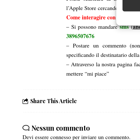
Identifica
l’Apple Store cercando Radio 
Come interagire con Spazio T
Garanti
sms
an
– Si possono mandare
(
Erogare
scelte 
3896507676
– Postare un commento (non c
specificando il destinatario del
– Attraverso la nostra pagina f
mettere “mi piace”
Share This Article
Nessun commento
Devi essere
connesso
per inviare un commento.