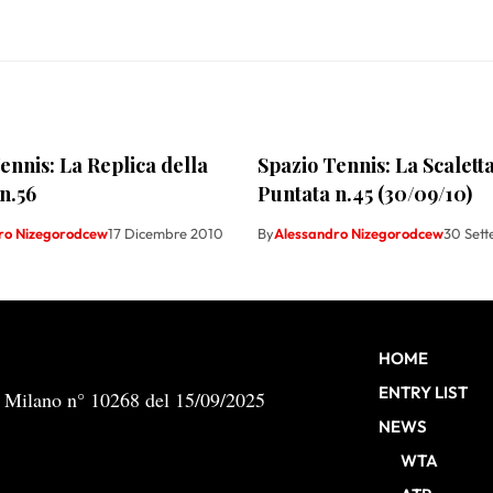
ennis: La Replica della
Spazio Tennis: La Scaletta
n.56
Puntata n.45 (30/09/10)
ro Nizegorodcew
17 Dicembre 2010
By
Alessandro Nizegorodcew
30 Set
HOME
ENTRY LIST
b Milano n° 10268 del 15/09/2025
NEWS
WTA