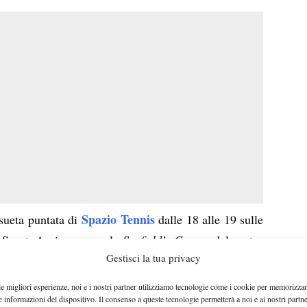
Spazio Tennis
sueta puntata di
dalle 18 alle 19 sulle
 Sport. Apriremo con lo
Scofield’s Corner
del nostro
Gestisci la tua privacy
Riccardo Bisti
e a
di Tennisbest si soffermerà sul
 sul ritiro di David Nalbandian. Sarà quindi la volta
le migliori esperienze, noi e i nostri partner utilizziamo tecnologie come i cookie per memorizzar
e informazioni del dispositivo. Il consenso a queste tecnologie permetterà a noi e ai nostri partne
esta mattina del futures di Biella. Nella seconda parte