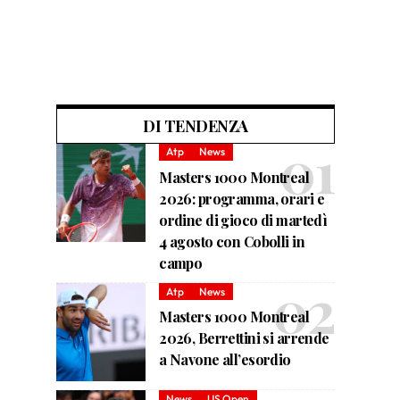
DI TENDENZA
Atp
News
Masters 1000 Montreal
2026: programma, orari e
ordine di gioco di martedì
4 agosto con Cobolli in
campo
Atp
News
Masters 1000 Montreal
2026, Berrettini si arrende
a Navone all’esordio
News
US Open