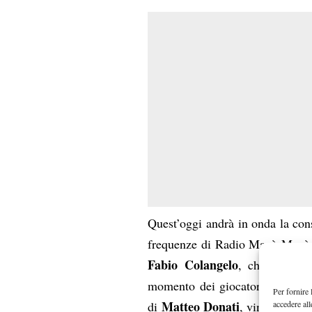
Quest’oggi andrà in onda la con
frequenze di Radio Manà Manà
Fabio Colangelo
, che insiem
momento dei giocatori italiani e
Per fornire 
Matteo Donati
accedere all
di
, vincitore qu