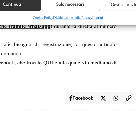
re i dispositivi in base alle informazioni trasmesse automaticamente.
Continua
Solo necessari
Gestisci opzi
Manà Manà Sport
ennis
re la sicurezza, prevenire e rilevare frodi, correggere errori,
Cookie Policy
Dichiarazione sulla Privacy
Imprint
che tramite whatsapp
) durante la diretta al numero
 e presentare pubblicità e contenuto, Salvare e comunicare le
Semp
sulla privacy.
’è bisogno di registrazione) a questo articolo
la domanda
acebook, che trovate
QUI
e alla quale vi chiediamo di
Facebook