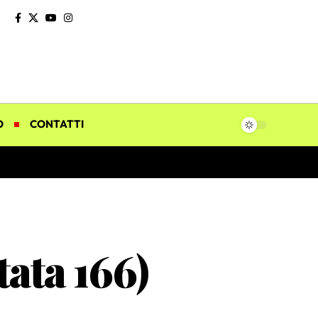
O
CONTATTI
tata 166)