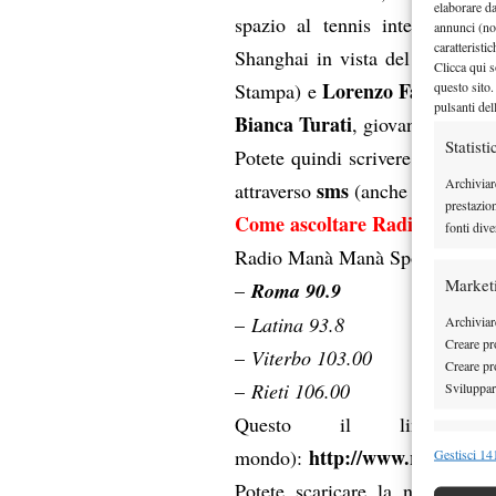
elaborare d
spazio al tennis internaziona
annunci (no
caratteristi
Shanghai in vista del Master 
Clicca qui s
Lorenzo Fares
questo sito.
Stampa) e
(Supe
pulsanti del
Bianca Turati
, giovanissima e 
Statisti
Potete quindi scrivere le vostr
Archiviar
sms
attraverso
(anche gratuiti tr
prestazio
Come ascoltare Radio Manà 
fonti dive
Radio Manà Manà Sport è ascoltab
Market
–
Roma 90.9
–
Latina 93.8
Archiviare
Creare pro
–
Viterbo 103.00
Creare pro
–
Rieti 106.00
Sviluppare
Questo il link p
Funzion
http://www.radiomana
mondo):
Gestisci 141
Abbinare e
App 
Potete scaricare la nostra