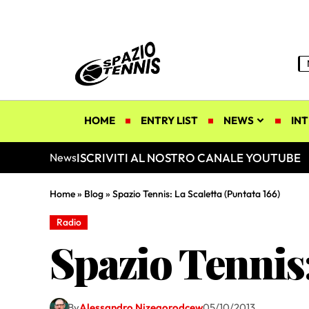
HOME
ENTRY LIST
NEWS
INT
ISCRIVITI AL NOSTRO CANALE YOUTUBE
News
Home
»
Blog
»
Spazio Tennis: La Scaletta (Puntata 166)
Radio
Spazio Tennis:
By
Alessandro Nizegorodcew
05/10/2013