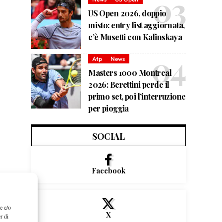
US Open 2026, doppio
misto: entry list aggiornata,
c’è Musetti con Kalinskaya
Atp
News
Masters 1000 Montreal
2026: Berettini perde il
primo set, poi l’interruzione
per pioggia
SOCIAL
Facebook
e e/o
X
r di