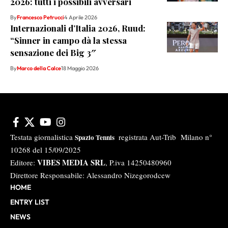
2026: tutti i possibili avversari
By
Francesco Petrucci
4 Aprile 2026
Internazionali d’Italia 2026, Ruud:
“Sinner in campo dà la stessa
sensazione dei Big 3″
By
Marco della Calce
18 Maggio 2026
Testata giornalistica
registrata Aut-Trib Milano n°
Spazio Tennis
10268 del 15/09/2025
VIBES MEDIA SRL
Editore:
, P.iva 14250480960
Direttore Responsabile: Alessandro Nizegorodcew
HOME
ENTRY LIST
NEWS