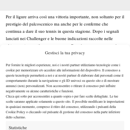
Per il ligure arriva così una vittoria importante, non soltanto per il
prestigio del palcoscenico ma anche per le conferme che
continua a dare il suo tennis in questa stagione. Dopo i segnali
lanciati nei Challenger e le buone indicazioni raccolte nelle
ultime settimane, il successo contro Broady rappresenta un altro
Gestisci la tua privacy
passo avanti nella crescita del giovane azzurro.
La partita
Per fornire le migliori esperienze, noi e i nostri partner utilizziamo tecnologie come i
cookie per memorizzare e/o accedere alle informazioni del dispositivo. Il consenso a
Match solido e ben gestito da parte di Cadenasso, bravo a
queste tecnologie permetterà a noi e ai nostri partner di elaborare dati personali come il
mantenere lucidità nei momenti chiave della sfida. Nel primo set
comportamento durante la navigazione o gli ID univoci su questo sito e di mostrare
annunci (non) personalizzati. Non acconsentire o ritirare il consenso può influire
regna l’equilibrio assoluto: nessuna delle due parti concede
negativamente su alcune caratteristiche e funzioni.
praticamente nulla nei propri turni di battuta e l’unico break
Clicca qui sotto per acconsentire a quanto sopra o per fare scelte dettagliate. Le tue
arriva nel momento decisivo, nell’undicesimo game, quando
scelte saranno applicate solamente a questo sito. È possibile modificare le impostazioni
in qualsiasi momento, compreso il ritiro del consenso, utilizzando i pulsanti della
l’azzurro riesce ad alzare il livello in risposta e a strappare il
Cookie Policy o cliccando sul pulsante di gestione del consenso nella parte inferiore
servizio a Broady prima di chiudere il parziale sul 7-5.
dello schermo.
Più movimentata invece la seconda frazione, in cui Broady prova
Statistiche