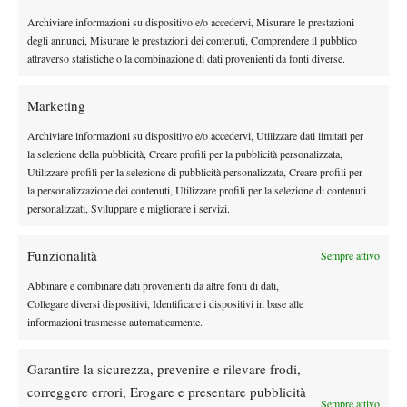
a rientrare nel match andando avanti di un break in due
occasioni. Cadenasso, però, non perde mai il controllo della
Archiviare informazioni su dispositivo e/o accedervi, Misurare le prestazioni
degli annunci, Misurare le prestazioni dei contenuti, Comprendere il pubblico
partita: recupera entrambe le volte lo svantaggio e continua a
attraverso statistiche o la combinazione di dati provenienti da fonti diverse.
spingere da fondo, trovando poi l’allungo decisivo che gli
permette di archiviare la pratica sul 6-4.
Marketing
Archiviare informazioni su dispositivo e/o accedervi, Utilizzare dati limitati per
la selezione della pubblicità, Creare profili per la pubblicità personalizzata,
Utilizzare profili per la selezione di pubblicità personalizzata, Creare profili per
la personalizzazione dei contenuti, Utilizzare profili per la selezione di contenuti
personalizzati, Sviluppare e migliorare i servizi.
DI TENDENZA
News
Funzionalità
Sempre attivo
Rusedski sul futuro di Alcaraz: “Non
Abbinare e combinare dati provenienti da altre fonti di dati,
giocherà lo US Open, forse non lo vedremo
Collegare diversi dispositivi, Identificare i dispositivi in base alle
più nel 2026”
informazioni trasmesse automaticamente.
Atp
News
Garantire la sicurezza, prevenire e rilevare frodi,
Masters 1000 Montreal 2026, Musetti: “Mi
manca ancora la costanza, fa male rivivere
correggere errori, Erogare e presentare pubblicità
Sempre attivo