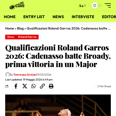
Aa
HOME
ENTRY LIST
NEWS
INTERVISTE
EDITOR
Home
»
Blog
»
Qualificazioni Roland Garros 2026: Cadenasso batte Broady, prima vittoria in un Major
News
Roland Garros
Qualificazioni Roland Garros
2026: Cadenasso batte Broady,
prima vittoria in un Major
By
Tommaso Giuliani
19/05/2026
Last updated: 19 Maggio 2026 6:49 pm
2 Min Read