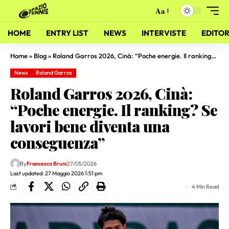
Aa
HOME
ENTRY LIST
NEWS
INTERVISTE
EDITOR
Home
»
Blog
»
Roland Garros 2026, Cinà: “Poche energie. Il ranking? Se lavori bene diventa una conseguenza”
News
Roland Garros
Roland Garros 2026, Cinà:
“Poche energie. Il ranking? Se
lavori bene diventa una
conseguenza”
By
Francesco Bruni
27/05/2026
Last updated: 27 Maggio 2026 1:51 pm
4 Min Read