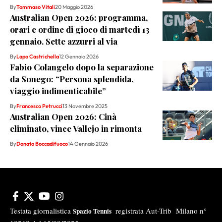
By
Tommaso Vitali
20 Maggio 2026
Australian Open 2026: programma,
orari e ordine di gioco di martedì 13
gennaio. Sette azzurri al via
By
Lapo Castrichella
12 Gennaio 2026
Fabio Colangelo dopo la separazione
da Sonego: “Persona splendida,
viaggio indimenticabile”
By
Francesco Petrucci
13 Novembre 2025
Australian Open 2026: Cinà
eliminato, vince Vallejo in rimonta
By
Donato Boccadifuoco
14 Gennaio 2026
Testata giornalistica
registrata Aut-Trib Milano n°
Spazio Tennis