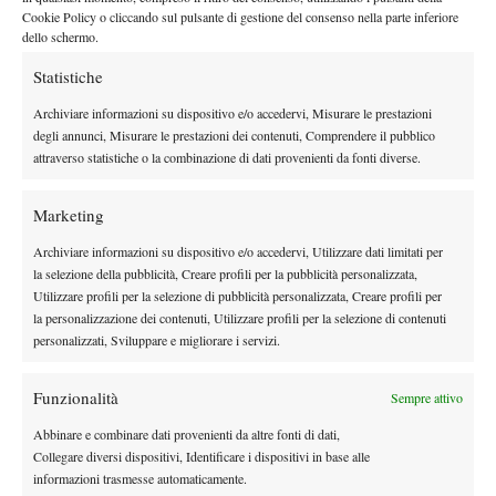
cercare di fare il massimo ogni giorno in allenamento
”.
Cookie Policy o cliccando sul pulsante di gestione del consenso nella parte inferiore
RANKING COME CONSEGUENZA
dello schermo.
Statistiche
Il diciannovenne azzurro ha affrontato anche il tema del ranking
ATP, spesso utilizzato come metro assoluto di giudizio: “
È
Archiviare informazioni su dispositivo e/o accedervi, Misurare le prestazioni
normale che un giocatore venga presentato con il suo ranking,
degli annunci, Misurare le prestazioni dei contenuti, Comprendere il pubblico
attraverso statistiche o la combinazione di dati provenienti da fonti diverse.
perché rappresenta quello che fai durante l’anno.
Ci sono
momenti in cui puoi valere più della tua classifica e altri meno,
Marketing
ma non è quello l’importante.
Se fai le cose bene in allenamento
e lavori con costanza, il ranking diventa una conseguenza.
Io
Archiviare informazioni su dispositivo e/o accedervi, Utilizzare dati limitati per
cerco di concentrarmi soprattutto su questo
”.
la selezione della pubblicità, Creare profili per la pubblicità personalizzata,
Utilizzare profili per la selezione di pubblicità personalizzata, Creare profili per
IL PROGRAMMA DI CINÀ
la personalizzazione dei contenuti, Utilizzare profili per la selezione di contenuti
personalizzati, Sviluppare e migliorare i servizi.
Per quanto riguarda la programmazione delle prossime
settimane, Cinà ha spiegato di voler continuare a costruire il
Funzionalità
Sempre attivo
proprio percorso senza forzare troppo il passaggio all’erba: “
In
teoria farò una settimana di recupero, poi una di allenamento,
Abbinare e combinare dati provenienti da altre fonti di dati,
quindi
due Challenger sulla terra battuta e successivamente
Collegare diversi dispositivi, Identificare i dispositivi in base alle
informazioni trasmesse automaticamente.
andrò direttamente alle qualificazioni di Wimbledon
senza