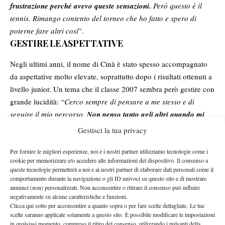
frustrazione perché avevo queste sensazioni.
Però questo è il
tennis. Rimango contento del torneo che ho fatto e spero di
poterne fare altri così
”.
GESTIRE LE ASPETTATIVE
Negli ultimi anni, il nome di Cinà è stato spesso accompagnato
da aspettative molto elevate, soprattutto dopo i risultati ottenuti a
livello junior. Un tema che il classe 2007 sembra però gestire con
grande lucidità: “
Cerco sempre di pensare a me stesso e di
seguire il mio percorso.
Non penso tanto agli altri quando mi
alleno e quando gioco. Le aspettative arrivano quando fai
Gestisci la tua privacy
qualche buon risultato, ma le ho sempre gestite abbastanza
bene
”.
Per fornire le migliori esperienze, noi e i nostri partner utilizziamo tecnologie come i
cookie per memorizzare e/o accedere alle informazioni del dispositivo. Il consenso a
Cinà ha poi parlato anche del particolare momento vissuto dal
queste tecnologie permetterà a noi e ai nostri partner di elaborare dati personali come il
tennis italiano, oggi pieno di giocatori stabilmente ai vertici del
comportamento durante la navigazione o gli ID univoci su questo sito e di mostrare
annunci (non) personalizzati. Non acconsentire o ritirare il consenso può influire
circuito: “
In Italia ci sono tanti giocatori fortissimi e quindi ci si
negativamente su alcune caratteristiche e funzioni.
aspetta sempre che tutti possano raggiungere quei livelli.
Io
Clicca qui sotto per acconsentire a quanto sopra o per fare scelte dettagliate. Le tue
lavorerò per arrivarci, ma non è scontato riuscirci. Posso solo
scelte saranno applicate solamente a questo sito. È possibile modificare le impostazioni
in qualsiasi momento, compreso il ritiro del consenso, utilizzando i pulsanti della