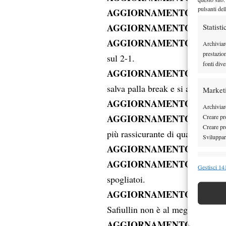
pulsanti del
AGGIORNAMENTO 20.41
– 
AGGIORNAMENTO 20.39
Statisti
– 
AGGIORNAMENTO 20.32
– 
Archiviar
prestazio
sul 2-1.
fonti dive
AGGIORNAMENTO 20.29
– 
salva palla break e si aggancia s
Market
AGGIORNAMENTO 20.24
– R
Archiviare
AGGIORNAMENTO 20.23
Creare pro
– 
Creare pro
più rassicurante di qualche minu
Sviluppare
AGGIORNAMENTO 20.22
– 
AGGIORNAMENTO 20.17
Funzion
– 
Gestisci 141
spogliatoi.
Abbinare e
Identifica
AGGIORNAMENTO 20.15
– 
Safiullin non è al meglio fisicame
Garanti
AGGIORNAMENTO 20.14
– S