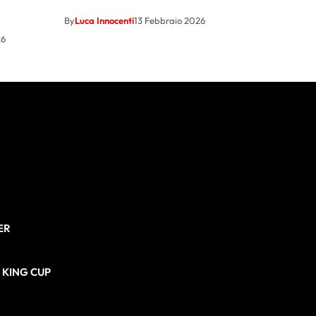
By
Luca Innocenti
13 Febbraio 2026
26
ER
N KING CUP