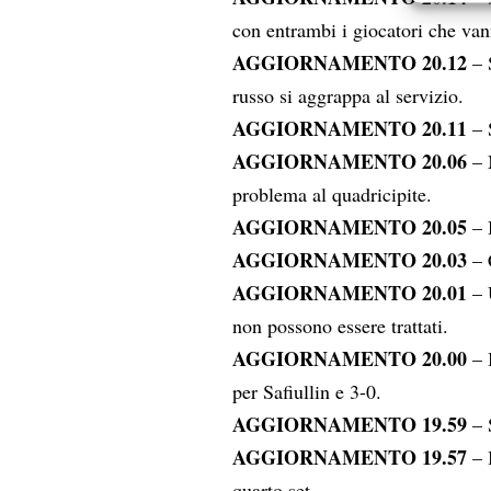
Erogare
con entrambi i giocatori che vann
scelte 
AGGIORNAMENTO 20.12
– S
russo si aggrappa al servizio.
AGGIORNAMENTO 20.11
– S
AGGIORNAMENTO 20.06
– 
problema al quadricipite.
AGGIORNAMENTO 20.05
– 
AGGIORNAMENTO 20.03
– 
AGGIORNAMENTO 20.01
– 
non possono essere trattati.
AGGIORNAMENTO 20.00
– 
per Safiullin e 3-0.
AGGIORNAMENTO 19.59
– S
AGGIORNAMENTO 19.57
– I
quarto set