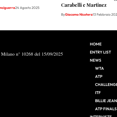
Carabelli e Martinez
inciguerra
24 Agosto 2025
By
Giacomo Nicotera
13 Febbraio 20
HOME
ENTRY LIST
b Milano n° 10268 del 15/09/2025
NEWS
WTA
ATP
CHALLENG
ITF
BILLIE JEA
ATP FINALS
INTERVISTE