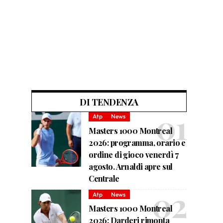
DI TENDENZA
Atp
News
Masters 1000 Montreal
2026: programma, orario e
ordine di gioco venerdì 7
agosto. Arnaldi apre sul
Centrale
Atp
News
Masters 1000 Montreal
2026: Darderi rimonta