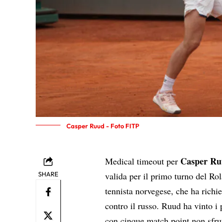
Casper Ruud - Foto FITP
Casper R
Medical timeout per
SHARE
valida per il primo turno del Ro
tennista norvegese, che ha richie
contro il russo. Ruud ha vinto i 
con cinque match point non sfrutt