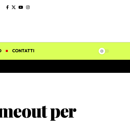
O
CONTATTI
imeout per