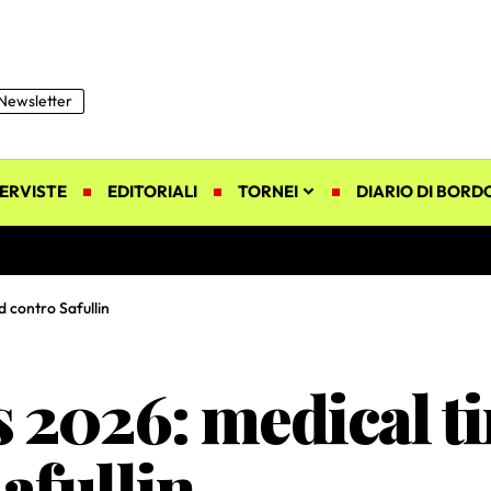
Newsletter
ERVISTE
EDITORIALI
TORNEI
DIARIO DI BORD
 contro Safullin
 2026: medical t
afullin