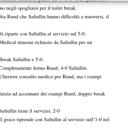
 e presentare pubblicità e contenuto, Salvare e comunicare le
Semp
o negli spogliatoi per il toilet break.
sulla privacy.
ia Ruud che Safiullin hanno difficoltà a muoversi, il
i riparte con Safiullin al servizio sul 5-0.
Medical timeout richiesto da Safiullin per un
Break Safiullin e 5-0.
Completamente fermo Ruud, 4-0 Safiullin.
Ulteriore consulto medico per Ruud, ma i crampi
Inizia ad accennare dei crampi Ruud, doppio break
afiullin tiene il servizio, 2-0
l gioco riprende con Safiullin al servizio sull’1-0 nel