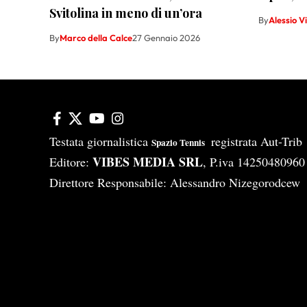
Svitolina in meno di un’ora
By
Alessio V
By
Marco della Calce
27 Gennaio 2026
Testata giornalistica
registrata Aut-Tri
Spazio Tennis
VIBES MEDIA SRL
Editore:
, P.iva 14250480960
Direttore Responsabile: Alessandro Nizegorodcew