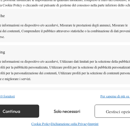
la Cookie Policy o cliccando sul pulsante di gestione del consenso nella parte inferiore dello sc
4-1 Ruud.
che
C’è il break di Ruud, 3-1.
Ruud tiene il servizio e va al cambio campo avanti
e informazioni su dispositivo e/o accedervi, Misurare le prestazioni degli annunci, Misurare le
ni dei contenuti, Comprendere il pubblico attraverso statistiche o la combinazione di dati proveni
rse.
È tornato a correre bene in avanti Ruud. Safiullin
ull’1-1.
ing
uud tiene il servizio, 1-0.
 informazioni su dispositivo e/o accedervi, Utilizzare dati limitati per la selezione della pubblici
fili per la pubblicità personalizzata, Utilizzare profili per la selezione di pubblicità personalizzat
Ruud non al top ma sicuramente in una condizione
fili per la personalizzazione dei contenuti, Utilizzare profili per la selezione di contenuti persona
to fa.
 e migliorare i servizi.
Si riparte con Ruud al servizio.
alità
Al momento entrambi i giocatori sono negli
Semp
0 fornitori
Per saperne di più su
 combinare dati provenienti da altre fonti di dati, Collegare diversi dispositivi,
re i dispositivi in base alle informazioni trasmesse automaticamente.
Ruud non riusciva praticamente a correre, anche
Continua
Solo necessari
Gestisci opzi
nte ed è riuscito a salvarsi solo con il servizio.
re la sicurezza, prevenire e rilevare frodi, correggere errori,
Cookie Policy
Dichiarazione sulla Privacy
Imprint
afiullin chiude il quarto set 6-0, si va al quinto set