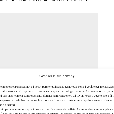
Gestisci la tua privacy
le migliori esperienze, noi e i nostri partner utilizziamo tecnologie come i cookie per memorizzar
N CONTRO RUUD
e informazioni del dispositivo. Il consenso a queste tecnologie permetterà a noi e ai nostri partne
ati personali come il comportamento durante la navigazione o gli ID univoci su questo sito e di 
Chiude Ruud 6-2.
n) personalizzati. Non acconsentire o ritirare il consenso può influire negativamente su alcune
uud tiene il servizio, 5-2.
che e funzioni.
otto per acconsentire a quanto sopra o per fare scelte dettagliate. Le tue scelte saranno applicate
afiullin tiene, 4-2.
 È possibile modificare le impostazioni in qualsiasi momento, compreso il ritiro del consenso, ut