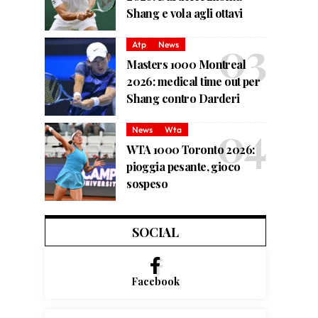
Shang e vola agli ottavi
Atp
News
Masters 1000 Montreal
2026: medical time out per
Shang contro Darderi
News
Wta
WTA 1000 Toronto 2026:
pioggia pesante, gioco
sospeso
SOCIAL
Facebook