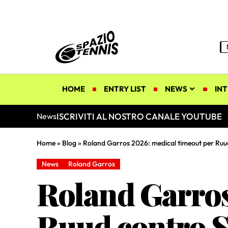
HOME
ENTRY LIST
NEWS
INT
ISCRIVITI AL NOSTRO CANALE YOUTUBE
News
Home
»
Blog
»
Roland Garros 2026: medical timeout per Ruud
News
Roland Garros
Roland Garros
Ruud contro S