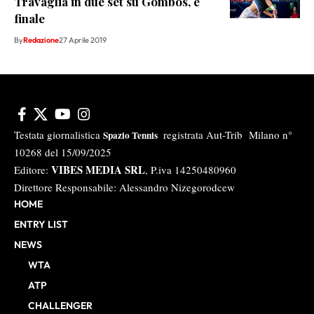
Travaglia in due set su Gombos, è
finale
By
Redazione
27 Aprile 2019
Testata giornalistica
registrata Aut-Trib Milano n°
Spazio Tennis
10268 del 15/09/2025
VIBES MEDIA SRL
Editore:
, P.iva 14250480960
Direttore Responsabile: Alessandro Nizegorodcew
HOME
ENTRY LIST
NEWS
WTA
ATP
CHALLENGER