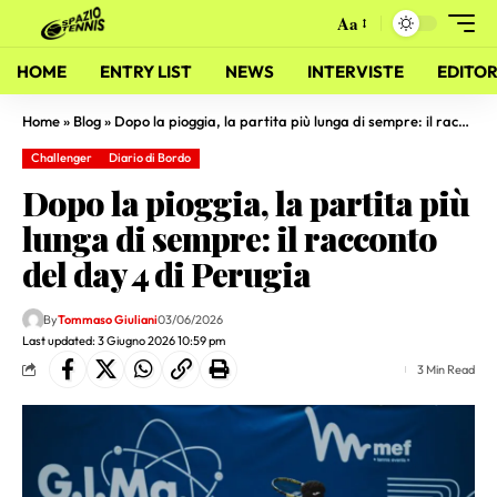
Aa
HOME
ENTRY LIST
NEWS
INTERVISTE
EDITOR
Home
»
Blog
»
Dopo la pioggia, la partita più lunga di sempre: il racconto del day 4 di Perugia
Challenger
Diario di Bordo
Dopo la pioggia, la partita più
lunga di sempre: il racconto
del day 4 di Perugia
By
Tommaso Giuliani
03/06/2026
Last updated: 3 Giugno 2026 10:59 pm
3 Min Read