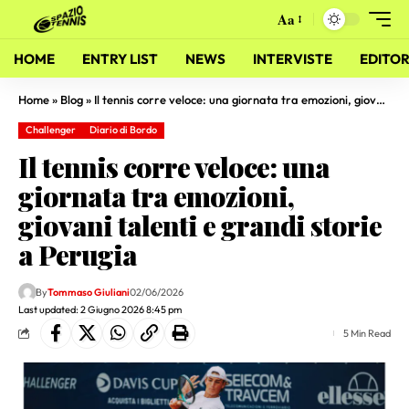
Aa
HOME
ENTRY LIST
NEWS
INTERVISTE
EDITOR
Home
»
Blog
»
Il tennis corre veloce: una giornata tra emozioni, giovani talenti e grandi storie a Perugia
Challenger
Diario di Bordo
Il tennis corre veloce: una
giornata tra emozioni,
giovani talenti e grandi storie
a Perugia
By
Tommaso Giuliani
02/06/2026
Last updated: 2 Giugno 2026 8:45 pm
5 Min Read