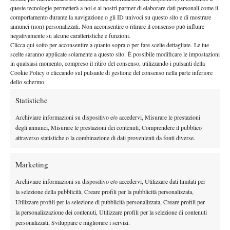
mondiale, e oggi si ritrova sul centrale di Perugia. È una delle
queste tecnologie permetterà a noi e ai nostri partner di elaborare dati personali come il
il tennis corre veloce
cose che più mi colpiscono di questo sport:
comportamento durante la navigazione o gli ID univoci su questo sito e di mostrare
annunci (non) personalizzati. Non acconsentire o ritirare il consenso può influire
e non aspetta nessuno.
negativamente su alcune caratteristiche e funzioni.
ogni torneo
Ogni settimana racconta una storia diversa,
Clicca qui sotto per acconsentire a quanto sopra o per fare scelte dettagliate. Le tue
rappresenta un nuovo capitolo.
Royer lo dimostra perfettamente,
scelte saranno applicate solamente a questo sito. È possibile modificare le impostazioni
in qualsiasi momento, compreso il ritiro del consenso, utilizzando i pulsanti della
adattandosi subito al contesto e conquistando una vittoria di
Cookie Policy o cliccando sul pulsante di gestione del consenso nella parte inferiore
grande qualità. Terminata anche questa partita, arriva il momento
dello schermo.
pranzo al sacco
del pranzo. O meglio, del classico
.
Statistiche
Quando sono ai tornei non riesco quasi mai a fermarmi davvero:
ho sempre la sensazione che qualcosa stia accadendo da
Archiviare informazioni su dispositivo e/o accedervi, Misurare le prestazioni
degli annunci, Misurare le prestazioni dei contenuti, Comprendere il pubblico
qualche parte e che valga la pena andare a vederlo.
attraverso statistiche o la combinazione di dati provenienti da fonti diverse.
Basile e Vasamì: il futuro che avanza
Basile
Vasamì
Marketing
Nel pomeriggio divido la mia attenzione tra
e
. Per
me non è una scelta semplice. Sono ragazzi della mia
Archiviare informazioni su dispositivo e/o accedervi, Utilizzare dati limitati per
sono particolarmente affezionato
generazione, ai quali
, e
la selezione della pubblicità, Creare profili per la pubblicità personalizzata,
Utilizzare profili per la selezione di pubblicità personalizzata, Creare profili per
seguire la loro crescita è uno degli aspetti più belli di queste
la personalizzazione dei contenuti, Utilizzare profili per la selezione di contenuti
settimane nei challenger italiani.
personalizzati, Sviluppare e migliorare i servizi.
Fortunatamente arrivano due vittorie. Quella di Basile assume un