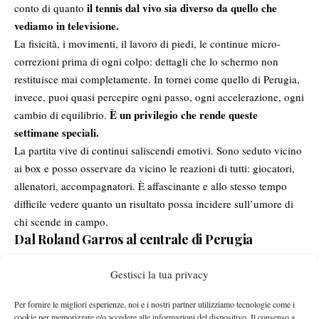
il tennis dal vivo sia diverso da quello che
conto di quanto
vediamo in televisione.
La fisicità, i movimenti, il lavoro di piedi, le continue micro-
correzioni prima di ogni colpo: dettagli che lo schermo non
restituisce mai completamente. In tornei come quello di Perugia,
invece, puoi quasi percepire ogni passo, ogni accelerazione, ogni
È un privilegio che rende queste
cambio di equilibrio.
settimane speciali.
La partita vive di continui saliscendi emotivi. Sono seduto vicino
ai box e posso osservare da vicino le reazioni di tutti: giocatori,
allenatori, accompagnatori. È affascinante e allo stesso tempo
difficile vedere quanto un risultato possa incidere sull’umore di
chi scende in campo.
Dal Roland Garros al centrale di Perugia
Non c’è però tempo per fermarsi troppo. Cambio campo e mi
Gestisci la tua privacy
Valentin Royer
sposto sul Grandstand per seguire
. Era
impegnato a Parigi, in uno degli scenari più prestigiosi del tennis
Per fornire le migliori esperienze, noi e i nostri partner utilizziamo tecnologie come i
cookie per memorizzare e/o accedere alle informazioni del dispositivo. Il consenso a