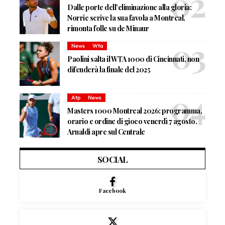
Dalle porte dell’eliminazione alla gloria:
Norrie scrive la sua favola a Montreal,
rimonta folle su de Minaur
News
Wta
Paolini salta il WTA 1000 di Cincinnati, non
difenderà la finale del 2025
Atp
News
Masters 1000 Montreal 2026: programma,
orario e ordine di gioco venerdì 7 agosto.
Arnaldi apre sul Centrale
SOCIAL
Facebook