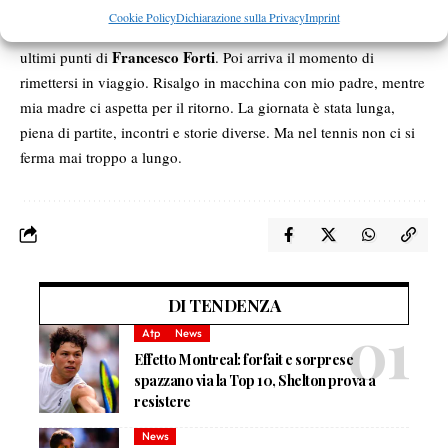
Cookie Policy
Dichiarazione sulla Privacy
Imprint
Prima di lasciare il circolo faccio ancora in tempo a vedere gli
Francesco Forti
ultimi punti di
. Poi arriva il momento di
rimettersi in viaggio. Risalgo in macchina con mio padre, mentre
mia madre ci aspetta per il ritorno. La giornata è stata lunga,
piena di partite, incontri e storie diverse. Ma nel tennis non ci si
ferma mai troppo a lungo.
DI TENDENZA
Atp
News
Effetto Montreal: forfait e sorprese
spazzano via la Top 10, Shelton prova a
resistere
News