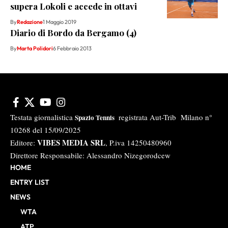
supera Lokoli e accede in ottavi
By
Redazione
1 Maggio 2019
Diario di Bordo da Bergamo (4)
By
Marta Polidori
6 Febbraio 2013
Testata giornalistica
registrata Aut-Trib Milano n°
Spazio Tennis
10268 del 15/09/2025
VIBES MEDIA SRL
Editore:
, P.iva 14250480960
Direttore Responsabile: Alessandro Nizegorodcew
HOME
ENTRY LIST
NEWS
WTA
ATP