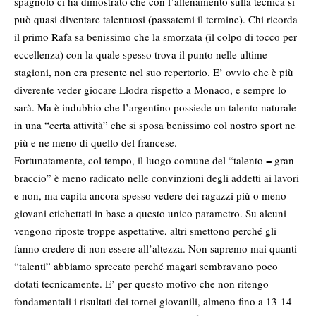
spagnolo ci ha dimostrato che con l’allenamento sulla tecnica si
può quasi diventare talentuosi (passatemi il termine). Chi ricorda
il primo Rafa sa benissimo che la smorzata (il colpo di tocco per
eccellenza) con la quale spesso trova il punto nelle ultime
stagioni, non era presente nel suo repertorio. E’ ovvio che è più
diverente veder giocare Llodra rispetto a Monaco, e sempre lo
sarà. Ma è indubbio che l’argentino possiede un talento naturale
in una “certa attività” che si sposa benissimo col nostro sport ne
più e ne meno di quello del francese.
Fortunatamente, col tempo, il luogo comune del “talento = gran
braccio” è meno radicato nelle convinzioni degli addetti ai lavori
e non, ma capita ancora spesso vedere dei ragazzi più o meno
giovani etichettati in base a questo unico parametro. Su alcuni
vengono riposte troppe aspettative, altri smettono perché gli
fanno credere di non essere all’altezza. Non sapremo mai quanti
“talenti” abbiamo sprecato perché magari sembravano poco
dotati tecnicamente. E’ per questo motivo che non ritengo
fondamentali i risultati dei tornei giovanili, almeno fino a 13-14