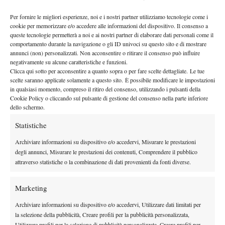
allenato a dovere tutti gli altri aspetti.
In definitiva sarebbe importante (anche se non è affatto facile)
Per fornire le migliori esperienze, noi e i nostri partner utilizziamo tecnologie come i
cookie per memorizzare e/o accedere alle informazioni del dispositivo. Il consenso a
riconoscere e distinguere in quale “certa attività” inerente al
queste tecnologie permetterà a noi e ai nostri partner di elaborare dati personali come il
tennis il bambino-ragazzo è più talentuoso in modo da poter
comportamento durante la navigazione o gli ID univoci su questo sito e di mostrare
impostare il lavoro e percorso in relazione a questa e tutte le altre
annunci (non) personalizzati. Non acconsentire o ritirare il consenso può influire
negativamente su alcune caratteristiche e funzioni.
peculiarità.
Clicca qui sotto per acconsentire a quanto sopra o per fare scelte dettagliate. Le tue
scelte saranno applicate solamente a questo sito. È possibile modificare le impostazioni
in qualsiasi momento, compreso il ritiro del consenso, utilizzando i pulsanti della
Cookie Policy o cliccando sul pulsante di gestione del consenso nella parte inferiore
dello schermo.
Statistiche
Archiviare informazioni su dispositivo e/o accedervi, Misurare le prestazioni
degli annunci, Misurare le prestazioni dei contenuti, Comprendere il pubblico
attraverso statistiche o la combinazione di dati provenienti da fonti diverse.
Marketing
Archiviare informazioni su dispositivo e/o accedervi, Utilizzare dati limitati per
la selezione della pubblicità, Creare profili per la pubblicità personalizzata,
Utilizzare profili per la selezione di pubblicità personalizzata, Creare profili per