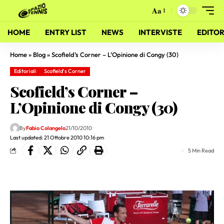
Aa
HOME
ENTRY LIST
NEWS
INTERVISTE
EDITOR
Home
»
Blog
»
Scofield’s Corner – L’Opinione di Congy (30)
Editoriali
Scofield's Corner
Scofield’s Corner –
L’Opinione di Congy (30)
By
Fabio Colangelo
21/10/2010
Last updated: 21 Ottobre 2010 10:16 pm
5 Min Read