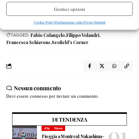
Gestisci opzioni
Cookie Policy
Dichiarazione sulla Privacy
Imprint
TAGGED:
Fabio Colangelo
Filippo Volandri
Francesca Schiavone
Scofield's Corner
Nessun commento
Devi essere
connesso
per inviare un commento.
DI TENDENZA
Atp
News
Pioggia a Montreal: Nakashima-