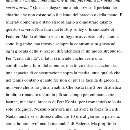
talento è l’inclinazione naturale di una persona a far bene una
certa attività.”
Questa spiegazione a mio avviso è perfetta per
chiarire che non esiste solo il talento del braccio o della mano. E
Murray domenica è stato straordinario a dimostrare quanto
questo sia vero. Non farà mai le stop volley o le smorzate di
Federer. Mai lo abbiamo visto trafiggere avversari col passante
sotto le gambe, ma trovava sempre la contromisura giusta ad
ogni giocata dello svizzero, difendendosi in un modo strepitoso.
Per “certa attività”, infatti, si intende anche avere una
coordinazione fuori dal comune, una forza fisica eccezionale,
una capacità di concentrazione sopra la media; tutte qualità che
nel tennis contano quanto (se non di più) la facilità di gioco. E
non vero che sono più allenabili. Che basta fare 2 ore di atletica
in più, o rimanere un’ora in più sul campo per colmare certe
lacune, ma che il braccio di Petr Korda (per i romantici) te lo da
solo il Signore. Nessuno arriverà mai ad avere la forza fisica di
Nadal, anche se si dovesse allenare 10 ore al giorno in palestra,
come lui non avrà mai la manualità di Federer. Ma proprio lo