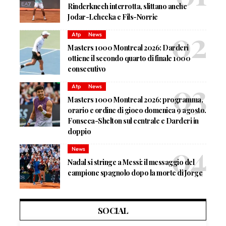
Rinderknech interrotta, slittano anche
Jodar-Lehecka e Fils-Norrie
Atp
News
Masters 1000 Montreal 2026: Darderi
ottiene il secondo quarto di finale 1000
consecutivo
Atp
News
Masters 1000 Montreal 2026: programma,
orario e ordine di gioco domenica 9 agosto.
Fonseca-Shelton sul centrale e Darderi in
doppio
News
Nadal si stringe a Messi: il messaggio del
campione spagnolo dopo la morte di Jorge
SOCIAL