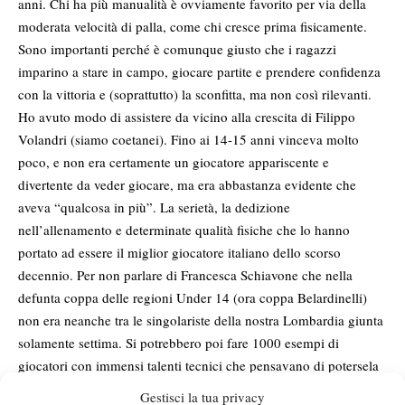
anni. Chi ha più manualità è ovviamente favorito per via della
moderata velocità di palla, come chi cresce prima fisicamente.
Sono importanti perché è comunque giusto che i ragazzi
imparino a stare in campo, giocare partite e prendere confidenza
con la vittoria e (soprattutto) la sconfitta, ma non così rilevanti.
Ho avuto modo di assistere da vicino alla crescita di Filippo
Volandri (siamo coetanei). Fino ai 14-15 anni vinceva molto
poco, e non era certamente un giocatore appariscente e
divertente da veder giocare, ma era abbastanza evidente che
aveva “qualcosa in più”. La serietà, la dedizione
nell’allenamento e determinate qualità fisiche che lo hanno
portato ad essere il miglior giocatore italiano dello scorso
decennio. Per non parlare di Francesca Schiavone che nella
defunta coppa delle regioni Under 14 (ora coppa Belardinelli)
non era neanche tra le singolariste della nostra Lombardia giunta
solamente settima. Si potrebbero poi fare 1000 esempi di
giocatori con immensi talenti tecnici che pensavano di potersela
cavare con quello e che sono rimasti bruciati dal fatto di non aver
Gestisci la tua privacy