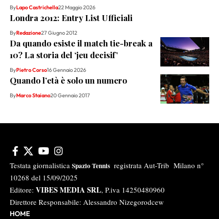
By
Lapo Castrichella
22 Maggio 2026
Londra 2012: Entry List Ufficiali
By
Redazione
27 Giugno 2012
Da quando esiste il match tie-break a
10? La storia del ‘jeu decisif’
By
Pietro Corso
16 Gennaio 2026
Quando l’età è solo un numero
By
Marco Staiano
20 Gennaio 2017
Testata giornalistica
registrata Aut-Trib Milano n°
Spazio Tennis
10268 del 15/09/2025
VIBES MEDIA SRL
Editore:
, P.iva 14250480960
Direttore Responsabile: Alessandro Nizegorodcew
HOME