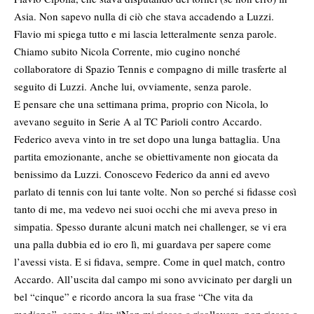
Asia. Non sapevo nulla di ciò che stava accadendo a Luzzi.
Flavio mi spiega tutto e mi lascia letteralmente senza parole.
Chiamo subito Nicola Corrente, mio cugino nonché
collaboratore di Spazio Tennis e compagno di mille trasferte al
seguito di Luzzi. Anche lui, ovviamente, senza parole.
E pensare che una settimana prima, proprio con Nicola, lo
avevano seguito in Serie A al TC Parioli contro Accardo.
Federico aveva vinto in tre set dopo una lunga battaglia. Una
partita emozionante, anche se obiettivamente non giocata da
benissimo da Luzzi. Conoscevo Federico da anni ed avevo
parlato di tennis con lui tante volte. Non so perché si fidasse così
tanto di me, ma vedevo nei suoi occhi che mi aveva preso in
simpatia. Spesso durante alcuni match nei challenger, se vi era
una palla dubbia ed io ero lì, mi guardava per sapere come
l’avessi vista. E si fidava, sempre. Come in quel match, contro
Accardo. All’uscita dal campo mi sono avvicinato per dargli un
bel “cinque” e ricordo ancora la sua frase “Che vita da