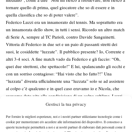
mediano”, come a dire “Non mi riesco a risollevare, non riesco a
tornare quello di prima, quel giocatore che so di essere e in
quella classifica che so di poter valere”.
Federico Luzzi era un innamorato del tennis. Ma soprattutto era
un innamorata dello show, in tutti i sensi. Ricordo un altro match
di Serie A, sempre al TC Parioli, contro Davide Sanguinetti.
Vittoria di Federico in due set e un paio di passanti stretti dei
suoi, le cosiddette “luzzate”. Il pubblico presente? Io, Corrente e
altri 3-4 soci. A fine match vado da Federico e gli faccio: “Oh,
quei due strettoni, che spettacolo!” E lui, spalancando gli occhi e
con un sorriso contagioso: “Hai visto che ho fatto?!” Una
“luzzata” diventa ufficialmente una “luzzata” solo se ad assistere
al colpo c’è qualcuno e in quel caso eravamo io e Nicola, che
avevamo dato vita alla condivisione di un colpo sublime. Luzzi
era un animale da grandi stadi e grandi palcoscenici.
Gestisci la tua privacy
Senza tornare indietro alle imprese del Foro Italico con Arazi e
Per fornire le migliori esperienze, noi e i nostri partner utilizziamo tecnologie come i
Clement, o al match di Davis con Liukko, vorrei ricordare la
cookie per memorizzare e/o accedere alle informazioni del dispositivo. Il consenso a
sfida al primo turno di qualificazioni di Roma contro Kriston
queste tecnologie permetterà a noi e ai nostri partner di elaborare dati personali come il