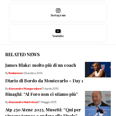
Instagram
Youtube
RELATED NEWS
James Blake: molto più di un coach
By
Redazione
6 Dicembre 2014
Diario di Bordo da Montecarlo – Day 1
By
Alessandro Nizegorodcew
11 Aprile 2010
Binaghi: “Al Foro non ci stiamo più”
By
Alessandro Mastroluca
17 Maggio 2015
Atp 250 Atene 2025, Musetti: “Qui per
vincere torneo e andare alle Finals”