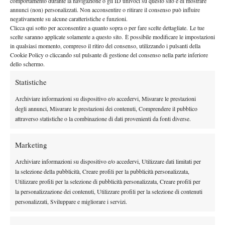
Vliegen. Una partita indimenticabile, mille “numeri”, pubblico
comportamento durante la navigazione o gli ID univoci su questo sito e di mostrare
annunci (non) personalizzati. Non acconsentire o ritirare il consenso può influire
romano letteralmente impazzito. Amici che avevo portato al
negativamente su alcune caratteristiche e funzioni.
torneo, per la prima volta di fronte ad un match di tennis, sono
Clicca qui sotto per acconsentire a quanto sopra o per fare scelte dettagliate. Le tue
scelte saranno applicate solamente a questo sito. È possibile modificare le impostazioni
da quel giorno diventati appassionati e tifosi di Federico ed in
in qualsiasi momento, compreso il ritiro del consenso, utilizzando i pulsanti della
generale di questo splendido sport. Il rapporto col pubblico era
Cookie Policy o cliccando sul pulsante di gestione del consenso nella parte inferiore
quanto di più bello Federico riuscisse a creare, a prescindere dal
dello schermo.
risultato finale. Non si poteva non fare il tifo, era impossibile non
Statistiche
emozionarsi.
Archiviare informazioni su dispositivo e/o accedervi, Misurare le prestazioni
Dicevo del mio rapporto con Federico. Come ho scritto e detto
degli annunci, Misurare le prestazioni dei contenuti, Comprendere il pubblico
tante volte, non ho la presunzione di dire che eravamo amici,
attraverso statistiche o la combinazione di dati provenienti da fonti diverse.
perché l’amicizia è un’altra cosa, è un qualcosa di più profondo.
Ma c’era una grandissima stima reciproca, e di questo son certo.
Marketing
In uno dei tornei post-assurda-squalifica-scommesse,
Archiviare informazioni su dispositivo e/o accedervi, Utilizzare dati limitati per
precisamente a Todi, incontro Federico nella Hall dell’albergo
la selezione della pubblicità, Creare profili per la pubblicità personalizzata,
che ospitava sia i giocatori che i giornalisti (ovvero solamente il
Utilizzare profili per la selezione di pubblicità personalizzata, Creare profili per
sottoscritto e Nicola Corrente). Luzzi si alza e con un sorriso a 50
la personalizzazione dei contenuti, Utilizzare profili per la selezione di contenuti
denti mi viene incontro salutandomi e abbracciandomi. Poche
personalizzati, Sviluppare e migliorare i servizi.
parole, quelle giuste, mai banali. Tanto che Nicola subito dopo si