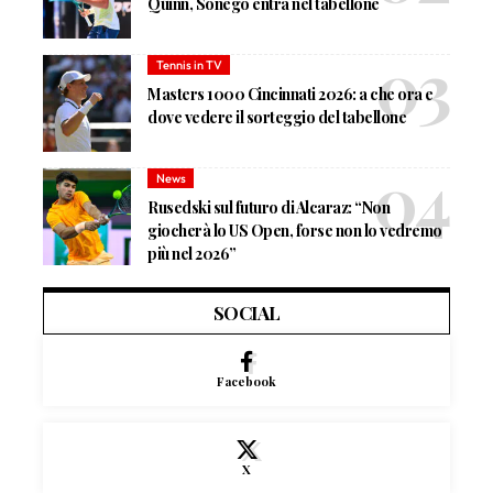
Quinn, Sonego entra nel tabellone
Tennis in TV
Masters 1000 Cincinnati 2026: a che ora e
dove vedere il sorteggio del tabellone
News
Rusedski sul futuro di Alcaraz: “Non
giocherà lo US Open, forse non lo vedremo
più nel 2026”
SOCIAL
Facebook
X