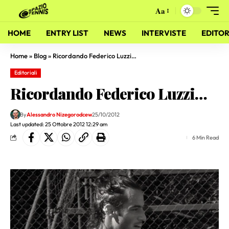
Aa
HOME
ENTRY LIST
NEWS
INTERVISTE
EDITOR
Home
»
Blog
»
Ricordando Federico Luzzi…
Editoriali
Ricordando Federico Luzzi…
By
Alessandro Nizegorodcew
25/10/2012
Last updated: 25 Ottobre 2012 12:29 am
6 Min Read