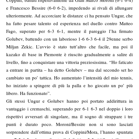
Coppini, battuti rispettivamente da Gian Marco Moroni (6-1 6-4)
e Francesco Bessire (6-0 6-2), impedendo ai rivali di allungare
ulteriormente. Ad accorciare le distanze ci ha pensato Ungur, che
ha fatto pesare talento ed esperienza nel duello contro Matteo
Fago, superato per 6-3 6-1, mentre il pareggio l’ha firmato
Golubev, battendo con un laborioso 1-6 6-3 6-4 il 29enne serbo
Miljan Zekic. L’avvio è stato tutt’altro che facile, ma poi il
kazako di base in Piemonte è riuscito gradualmente a salire di
livello, fino a conquistare una vittoria preziosissima. “Ho faticato
a entrare in partita – ha detto Golubev – ma dal secondo set ho
cambiato un po’ tattica. Ho aumentato l’intensità del mio tennis,
ho iniziato a spingere di più la palla e ho giocato un po’ più
libero. Ha funzionato”.
Gli stessi Ungur e Golubev hanno poi portato addirittura in
vantaggio i cremaschi, superando per 6-1 6-3 nel doppio i loro
rispettivi avversari di singolare, ma il sogno di strappare i tre
punti è durato poco. Moroni/Bessire non si sono lasciati
sorprendere dall’ottima prova di Coppini/Mora, l’hanno spuntata