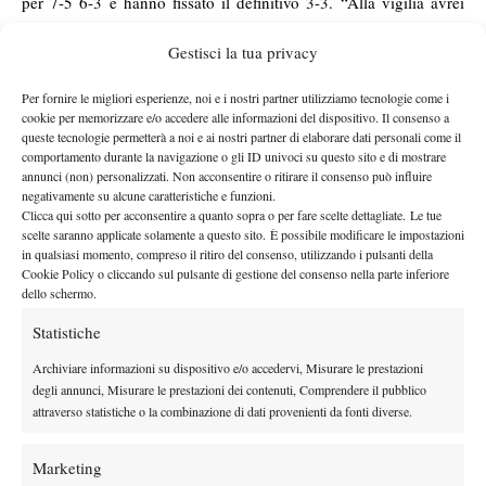
per 7-5 6-3 e hanno fissato il definitivo 3-3. “Alla vigilia avrei
firmato per un pareggio – ha detto il capitano Armando Zanotti
Gestisci la tua privacy
–, anche se devo dire che alla fine Mora e Coppini hanno avuto
addirittura qualche chance di vittoria. Ma va bene così, per noi è
Per fornire le migliori esperienze, noi e i nostri partner utilizziamo tecnologie come i
un risultato importante, considerate anche le condizioni di gioco
cookie per memorizzare e/o accedere alle informazioni del dispositivo. Il consenso a
molto pesanti a causa della pioggia caduta in mattinata”. Crema
queste tecnologie permetterà a noi e ai nostri partner di elaborare dati personali come il
comportamento durante la navigazione o gli ID univoci su questo sito e di mostrare
resta dunque in testa al girone 4 del campionato, con gli stessi
annunci (non) personalizzati. Non acconsentire o ritirare il consenso può influire
quattro punti dei capitolini ma una migliore differenza fra match
negativamente su alcune caratteristiche e funzioni.
Clicca qui sotto per acconsentire a quanto sopra o per fare scelte dettagliate. Le tue
vinti e persi, in virtù del 6-0 rifilato nella prima giornata all’Ata
scelte saranno applicate solamente a questo sito. È possibile modificare le impostazioni
Battisti Trento. Fra sette giorni appuntamento in casa contro il
in qualsiasi momento, compreso il ritiro del consenso, utilizzando i pulsanti della
Tennis Club Prato. “Arriviamo alla sfida in una buona situazione
Cookie Policy o cliccando sul pulsante di gestione del consenso nella parte inferiore
dello schermo.
– ha chiuso Zanotti – ma l’imperativo è tenere i piedi per terra e
lavorare a testa bassa”. Fino a questo momento, la ricetta ha
Statistiche
funzionato benissimo.
Archiviare informazioni su dispositivo e/o accedervi, Misurare le prestazioni
RISULTATI
degli annunci, Misurare le prestazioni dei contenuti, Comprendere il pubblico
Tennis Club Parioli – Tennis Club Crema 3-3
attraverso statistiche o la combinazione di dati provenienti da fonti diverse.
Moroni (P) b. Mora (C) 6-1 6-4, Bessire (P) b. Coppini (C) 6-0 6-
2, Ungur (C) b. Fago (P) 6-3 6-1, Golubev (C) b. Zekic (P) 1-6 6-
Marketing