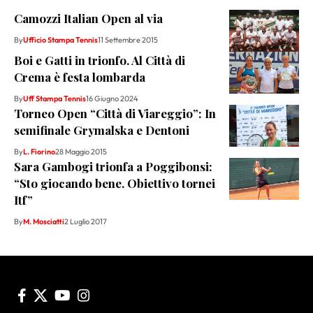
Camozzi Italian Open al via
By
Ufficio Stampa Tennis
11 Settembre 2015
Boi e Gatti in trionfo. Al Città di
Crema è festa lombarda
By
Uff Stampa Tennis
16 Giugno 2024
Torneo Open “Città di Viareggio”: In
semifinale Grymalska e Dentoni
By
L. Fiorino
28 Maggio 2015
Sara Gambogi trionfa a Poggibonsi:
“Sto giocando bene. Obiettivo tornei
Itf”
By
M. Mosciatti
2 Luglio 2017