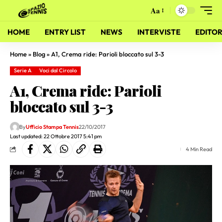
Aa
HOME
ENTRY LIST
NEWS
INTERVISTE
EDITOR
Home
»
Blog
»
A1, Crema ride: Parioli bloccato sul 3-3
Serie A
Voci dal Circolo
A1, Crema ride: Parioli
bloccato sul 3-3
By
Ufficio Stampa Tennis
22/10/2017
Last updated: 22 Ottobre 2017 5:41 pm
4 Min Read