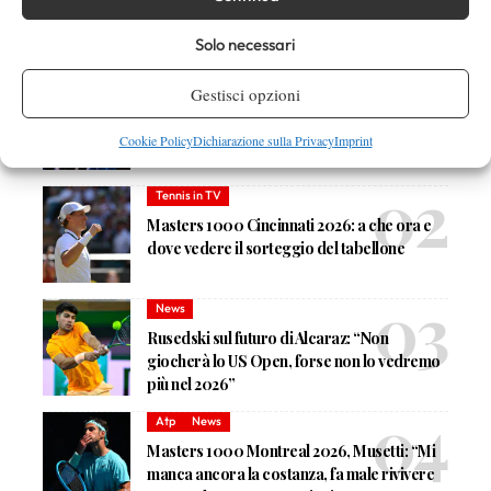
Solo necessari
DI TENDENZA
News
Gestisci opzioni
Masters 1000 Cincinnati 2026: forfait di
Quinn, Sonego entra nel tabellone
Cookie Policy
Dichiarazione sulla Privacy
Imprint
Tennis in TV
Masters 1000 Cincinnati 2026: a che ora e
dove vedere il sorteggio del tabellone
News
Rusedski sul futuro di Alcaraz: “Non
giocherà lo US Open, forse non lo vedremo
più nel 2026”
Atp
News
Masters 1000 Montreal 2026, Musetti: “Mi
manca ancora la costanza, fa male rivivere