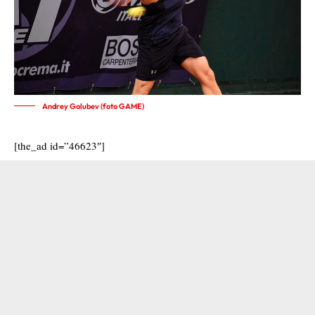
Andrey Golubev (foto GAME)
[the_ad id=”46623″]