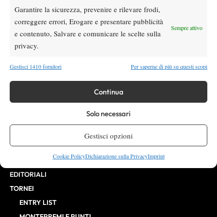
Garantire la sicurezza, prevenire e rilevare frodi,
VIBES MEDIA SRL
Editore:
, P.iva 14250480960
correggere errori, Erogare e presentare pubblicità
Direttore Responsabile: Alessandro Nizegorodcew
Sempre attivo
e contenuto, Salvare e comunicare le scelte sulla
HOME
privacy.
ENTRY LIST
NEWS
Gestisci 1410 fornitori
Per saperne di più su questi scopi
WTA
ATP
Continua
CHALLENGER
Solo necessari
ITF
BILLIE JEAN KING CUP
Gestisci opzioni
ATP FINALS
Cookie Policy
Dichiarazione sulla Privacy
Imprint
INTERVISTE
EDITORIALI
TORNEI
ENTRY LIST
MONTEPREMI E PUNTI