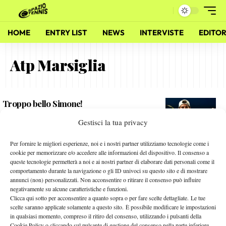
HOME
ENTRY LIST
NEWS
INTERVISTE
EDITOR
Atp Marsiglia
Troppo bello Simone!
19 Febbraio 2015
Gestisci la tua privacy
By
Federico Mariani
Per fornire le migliori esperienze, noi e i nostri partner utilizziamo tecnologie come i
Forse avevamo ragione.. forse
cookie per memorizzare e/o accedere alle informazioni del dispositivo. Il consenso a
queste tecnologie permetterà a noi e ai nostri partner di elaborare dati personali come il
21 Febbraio 2012
comportamento durante la navigazione o gli ID univoci su questo sito e di mostrare
By
Alessandro Nizegorodcew
annunci (non) personalizzati. Non acconsentire o ritirare il consenso può influire
negativamente su alcune caratteristiche e funzioni.
Clicca qui sotto per acconsentire a quanto sopra o per fare scelte dettagliate. Le tue
scelte saranno applicate solamente a questo sito. È possibile modificare le impostazioni
in qualsiasi momento, compreso il ritiro del consenso, utilizzando i pulsanti della
Facebook
Cookie Policy o cliccando sul pulsante di gestione del consenso nella parte inferiore