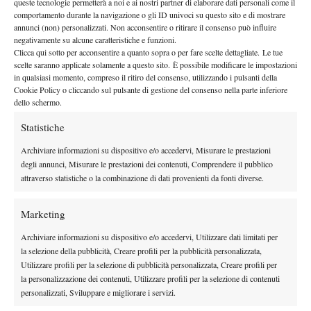
queste tecnologie permetterà a noi e ai nostri partner di elaborare dati personali come il
By
L. Fiorino
comportamento durante la navigazione o gli ID univoci su questo sito e di mostrare
annunci (non) personalizzati. Non acconsentire o ritirare il consenso può influire
negativamente su alcune caratteristiche e funzioni.
Berrettini e i suoi fratelli: i 9 semifinalisti Slam nella storia
Clicca qui sotto per acconsentire a quanto sopra o per fare scelte dettagliate. Le tue
del tennis italiano
scelte saranno applicate solamente a questo sito. È possibile modificare le impostazioni
26 Gennaio 2022
in qualsiasi momento, compreso il ritiro del consenso, utilizzando i pulsanti della
By
L. Andreoli
Cookie Policy o cliccando sul pulsante di gestione del consenso nella parte inferiore
dello schermo.
Statistiche
1
2
3
4
5
Archiviare informazioni su dispositivo e/o accedervi, Misurare le prestazioni
degli annunci, Misurare le prestazioni dei contenuti, Comprendere il pubblico
Facebook
attraverso statistiche o la combinazione di dati provenienti da fonti diverse.
Marketing
X
Archiviare informazioni su dispositivo e/o accedervi, Utilizzare dati limitati per
la selezione della pubblicità, Creare profili per la pubblicità personalizzata,
Utilizzare profili per la selezione di pubblicità personalizzata, Creare profili per
Instagram
la personalizzazione dei contenuti, Utilizzare profili per la selezione di contenuti
personalizzati, Sviluppare e migliorare i servizi.