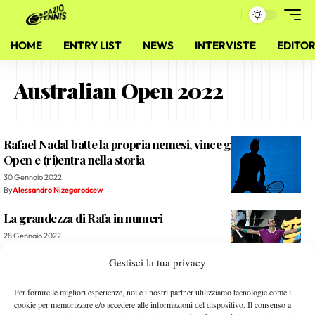
HOME
ENTRY LIST
NEWS
INTERVISTE
EDITOR
Australian Open 2022
Rafael Nadal batte la propria nemesi, vince gli Australian
Open e (ri)entra nella storia
30 Gennaio 2022
By
Alessandro Nizegorodcew
La grandezza di Rafa in numeri
28 Gennaio 2022
By
L. Fiorino
Gestisci la tua privacy
Quasi un altro sport chiamato Slam
Per fornire le migliori esperienze, noi e i nostri partner utilizziamo tecnologie come i
cookie per memorizzare e/o accedere alle informazioni del dispositivo. Il consenso a
26 Gennaio 2022