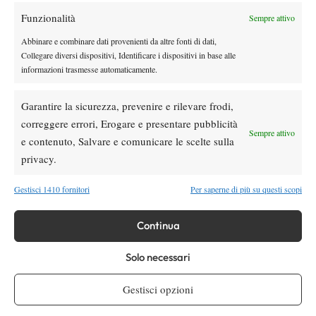
Funzionalità
Sempre attivo
Youtube
Abbinare e combinare dati provenienti da altre fonti di dati,
Collegare diversi dispositivi, Identificare i dispositivi in base alle
informazioni trasmesse automaticamente.
Garantire la sicurezza, prevenire e rilevare frodi,
correggere errori, Erogare e presentare pubblicità
Sempre attivo
e contenuto, Salvare e comunicare le scelte sulla
Testata giornalistica
registrata Aut-Trib Milano n°
Spazio Tennis
privacy.
10268 del 15/09/2025
VIBES MEDIA SRL
Editore:
, P.iva 14250480960
Gestisci 1410 fornitori
Per saperne di più su questi scopi
Direttore Responsabile: Alessandro Nizegorodcew
HOME
Continua
ENTRY LIST
NEWS
Solo necessari
WTA
Gestisci opzioni
ATP