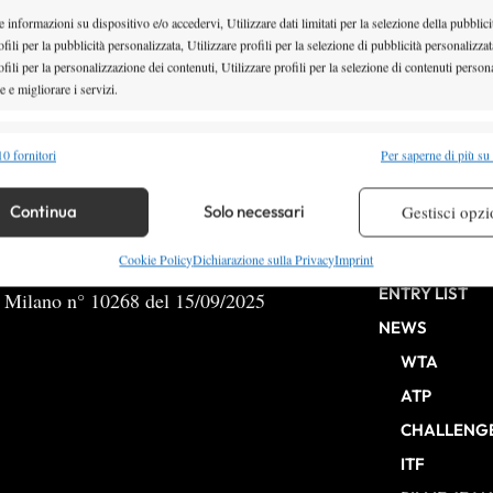
 informazioni su dispositivo e/o accedervi, Utilizzare dati limitati per la selezione della pubblici
fili per la pubblicità personalizzata, Utilizzare profili per la selezione di pubblicità personalizzat
fili per la personalizzazione dei contenuti, Utilizzare profili per la selezione di contenuti persona
 e migliorare i servizi.
2
3
4
5
6
alità
Semp
0 fornitori
Per saperne di più su
 combinare dati provenienti da altre fonti di dati, Collegare diversi dispositivi,
re i dispositivi in base alle informazioni trasmesse automaticamente.
Continua
Solo necessari
Gestisci opzi
HOME
re la sicurezza, prevenire e rilevare frodi, correggere errori,
Cookie Policy
Dichiarazione sulla Privacy
Imprint
 e presentare pubblicità e contenuto, Salvare e comunicare le
Semp
ENTRY LIST
b Milano n° 10268 del 15/09/2025
sulla privacy.
NEWS
WTA
ATP
CHALLENG
ITF