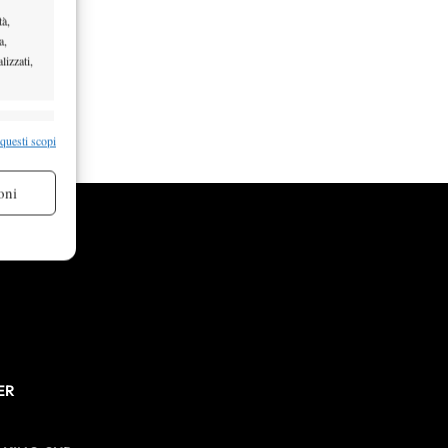
tà,
a,
lizzati,
re attivo
 questi scopi
oni
re attivo
ER