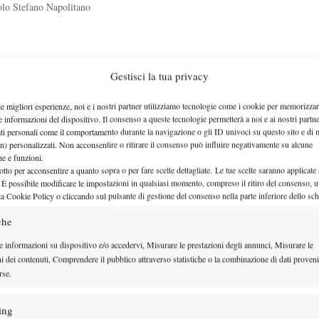
solo Stefano Napolitano
nfiglio!
Gestisci la tua privacy
le migliori esperienze, noi e i nostri partner utilizziamo tecnologie come i cookie per memorizzar
'11° azzurro a conquistare l'ambito…
e informazioni del dispositivo. Il consenso a queste tecnologie permetterà a noi e ai nostri partne
ati personali come il comportamento durante la navigazione o gli ID univoci su questo sito e di 
n) personalizzati. Non acconsentire o ritirare il consenso può influire negativamente su alcune
che e funzioni.
otto per acconsentire a quanto sopra o per fare scelte dettagliate. Le tue scelte saranno applicate
ta 118)
 È possibile modificare le impostazioni in qualsiasi momento, compreso il ritiro del consenso, ut
la Cookie Policy o cliccando sul pulsante di gestione del consenso nella parte inferiore dello sc
arigi) con: Furlan,…
che
e informazioni su dispositivo e/o accedervi, Misurare le prestazioni degli annunci, Misurare le
ni dei contenuti, Comprendere il pubblico attraverso statistiche o la combinazione di dati proveni
rse.
ing
60 a Coric). Lo…