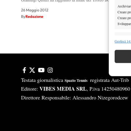
Archiviare
26 Maggio 2012
Creare pro
By
Redazione
Creare pro
Sviluppare
1
Funzion
Gestisci 141
Abbinare e
Identifica
Garanti
Erogare
Testata giornalistica
registrata Aut-Tri
Spazio Tennis
scelte 
VIBES MEDIA SRL
Editore:
, P.iva 14250480960
Direttore Responsabile: Alessandro Nizegorodcew