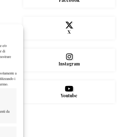
Facebook
X
e e/o
r di
mostrare
Instagram
 solamente a
ilizzando i
hermo.
Youtube
enti da