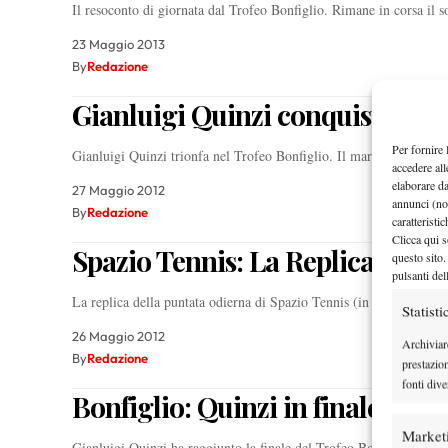
Il resoconto di giornata dal Trofeo Bonfiglio. Rimane in corsa il 
23 Maggio 2013
By
Redazione
Gianluigi Quinzi conquista il Bo
Per fornire 
Gianluigi Quinzi trionfa nel Trofeo Bonfiglio. Il marchigiano è l
accedere all
elaborare d
27 Maggio 2012
annunci (no
By
Redazione
caratteristi
Clicca qui s
Spazio Tennis: La Replica (Punta
questo sito.
pulsanti del
La replica della puntata odierna di Spazio Tennis (in diretta da P
Statisti
26 Maggio 2012
Archiviar
By
Redazione
prestazio
fonti dive
Bonfiglio: Quinzi in finale!
Market
Gianluigi Quinzi ha raggiunto la finale del Trofeo Bonfiglio (61 