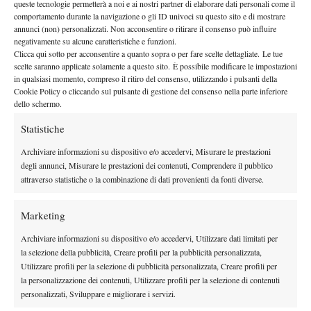
queste tecnologie permetterà a noi e ai nostri partner di elaborare dati personali come il
By
Redazione
comportamento durante la navigazione o gli ID univoci su questo sito e di mostrare
annunci (non) personalizzati. Non acconsentire o ritirare il consenso può influire
negativamente su alcune caratteristiche e funzioni.
Tennis e squalifiche: sacrifici e buon senso, la strada verso il
Clicca qui sotto per acconsentire a quanto sopra o per fare scelte dettagliate. Le tue
successo
scelte saranno applicate solamente a questo sito. È possibile modificare le impostazioni
in qualsiasi momento, compreso il ritiro del consenso, utilizzando i pulsanti della
28 Febbraio 2017
Cookie Policy o cliccando sul pulsante di gestione del consenso nella parte inferiore
By
Redazione
dello schermo.
Statistiche
1
2
Archiviare informazioni su dispositivo e/o accedervi, Misurare le prestazioni
degli annunci, Misurare le prestazioni dei contenuti, Comprendere il pubblico
Facebook
attraverso statistiche o la combinazione di dati provenienti da fonti diverse.
Marketing
X
Archiviare informazioni su dispositivo e/o accedervi, Utilizzare dati limitati per
la selezione della pubblicità, Creare profili per la pubblicità personalizzata,
Utilizzare profili per la selezione di pubblicità personalizzata, Creare profili per
la personalizzazione dei contenuti, Utilizzare profili per la selezione di contenuti
Instagram
personalizzati, Sviluppare e migliorare i servizi.