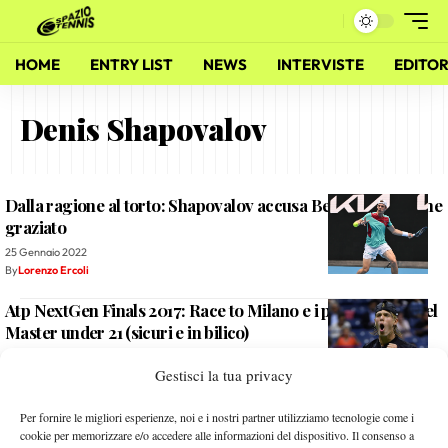
HOME
ENTRY LIST
NEWS
INTERVISTE
EDITOR
Denis Shapovalov
Dalla ragione al torto: Shapovalov accusa Bernardes e viene
graziato
25 Gennaio 2022
By
Lorenzo Ercoli
Atp NextGen Finals 2017: Race to Milano e i protagonisti del
Master under 21 (sicuri e in bilico)
25 Settembre 2017
Gestisci la tua privacy
By
Redazione
Shapovalov, il ragazzino biondo che fa impazzire il mondo
Per fornire le migliori esperienze, noi e i nostri partner utilizziamo tecnologie come i
cookie per memorizzare e/o accedere alle informazioni del dispositivo. Il consenso a
28 Agosto 2017