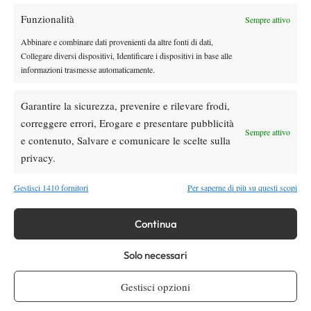
Funzionalità
Sempre attivo
Youtube
Abbinare e combinare dati provenienti da altre fonti di dati,
Collegare diversi dispositivi, Identificare i dispositivi in base alle
informazioni trasmesse automaticamente.
Garantire la sicurezza, prevenire e rilevare frodi,
correggere errori, Erogare e presentare pubblicità
Sempre attivo
e contenuto, Salvare e comunicare le scelte sulla
Testata giornalistica
registrata Aut-Trib Milano n°
Spazio Tennis
privacy.
10268 del 15/09/2025
VIBES MEDIA SRL
Editore:
, P.iva 14250480960
Gestisci 1410 fornitori
Per saperne di più su questi scopi
Direttore Responsabile: Alessandro Nizegorodcew
HOME
Continua
ENTRY LIST
Solo necessari
NEWS
WTA
Gestisci opzioni
ATP