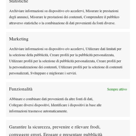
Statistiche
Archiviare informazioni su dispositivo e/o accedervi, Misurare le prestazioni
Instagram
degli annunci, Misurare le prestazioni dei contenuti, Comprendere il pubblico
attraverso statistiche o la combinazione di dati provenienti da fonti diverse.
Youtube
Marketing
Archiviare informazioni su dispositivo e/o accedervi, Utilizzare dati limitati per
la selezione della pubblicità, Creare profili per la pubblicità personalizzata,
Utilizzare profili per la selezione di pubblicità personalizzata, Creare profili per
la personalizzazione dei contenuti, Utilizzare profili per la selezione di contenuti
personalizzati, Sviluppare e migliorare i servizi.
Funzionalità
Sempre attivo
Abbinare e combinare dati provenienti da altre fonti di dati,
Collegare diversi dispositivi, Identificare i dispositivi in base alle
informazioni trasmesse automaticamente.
Testata giornalistica
registrata Aut-Trib Milano n°
Spazio Tennis
10268 del 15/09/2025
Garantire la sicurezza, prevenire e rilevare frodi,
VIBES MEDIA SRL
Editore:
, P.iva 14250480960
correggere errori, Erogare e presentare pubblicità