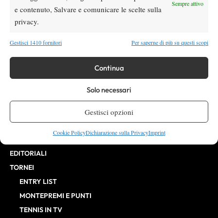
Direttore Responsabile: Alessandro Nizegorodcew
Sempre attivo
e contenuto, Salvare e comunicare le scelte sulla
HOME
privacy.
ENTRY LIST
NEWS
Gestisci 1410 fornitori
Per saperne di più su questi scopi
WTA
Continua
ATP
CHALLENGER
Solo necessari
ITF
BILLIE JEAN KING CUP
Gestisci opzioni
ATP FINALS
Cookie Policy
Dichiarazione sulla Privacy
Imprint
INTERVISTE
EDITORIALI
TORNEI
ENTRY LIST
MONTEPREMI E PUNTI
TENNIS IN TV