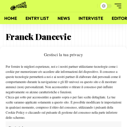
HOME
ENTRY LIST
NEWS
INTERVISTE
EDITOR
Franck Dancevic
Gestisci la tua privacy
Challenger: Nick Kyrgios l’erbivoro
18 Giugno 2014
Per fornire le migliori esperienze, noi e i nostri partner utilizziamo tecnologie come i
By
Redazione
cookie per memorizzare e/o accedere alle informazioni del dispositivo. Il consenso a
queste tecnologie permetterà a noi e ai nostri partner di elaborare dati personali come il
comportamento durante la navigazione o gli ID univoci su questo sito e di mostrare
annunci (non) personalizzati. Non acconsentire o ritirare il consenso può influire
negativamente su alcune caratteristiche e funzioni.
Facebook
Clicca qui sotto per acconsentire a quanto sopra o per fare scelte dettagliate. Le tue
scelte saranno applicate solamente a questo sito. È possibile modificare le impostazioni
in qualsiasi momento, compreso il ritiro del consenso, utilizzando i pulsanti della
Cookie Policy o cliccando sul pulsante di gestione del consenso nella parte inferiore
X
dello schermo.