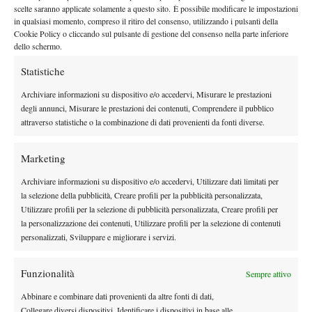
By
Sergio Pastena
scelte saranno applicate solamente a questo sito. È possibile modificare le impostazioni
in qualsiasi momento, compreso il ritiro del consenso, utilizzando i pulsanti della
Cookie Policy o cliccando sul pulsante di gestione del consenso nella parte inferiore
dello schermo.
Facebook
Statistiche
Archiviare informazioni su dispositivo e/o accedervi, Misurare le prestazioni
degli annunci, Misurare le prestazioni dei contenuti, Comprendere il pubblico
X
attraverso statistiche o la combinazione di dati provenienti da fonti diverse.
Marketing
Instagram
Archiviare informazioni su dispositivo e/o accedervi, Utilizzare dati limitati per
la selezione della pubblicità, Creare profili per la pubblicità personalizzata,
Utilizzare profili per la selezione di pubblicità personalizzata, Creare profili per
Youtube
la personalizzazione dei contenuti, Utilizzare profili per la selezione di contenuti
personalizzati, Sviluppare e migliorare i servizi.
Funzionalità
Sempre attivo
Abbinare e combinare dati provenienti da altre fonti di dati,
Collegare diversi dispositivi, Identificare i dispositivi in base alle