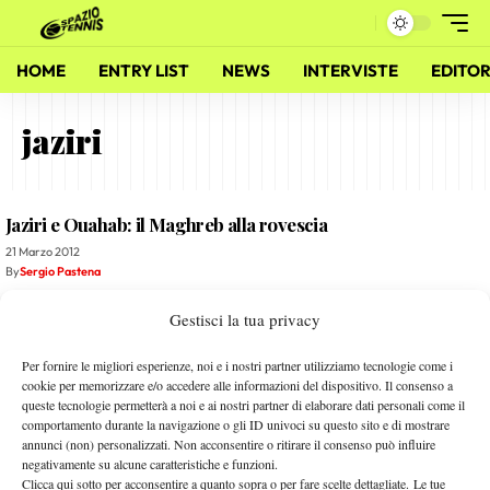
HOME
ENTRY LIST
NEWS
INTERVISTE
EDITOR
jaziri
Jaziri e Ouahab: il Maghreb alla rovescia
21 Marzo 2012
By
Sergio Pastena
Gestisci la tua privacy
Speciale 2011 – Di dov’è che sei?!?!?
2 Dicembre 2011
Per fornire le migliori esperienze, noi e i nostri partner utilizziamo tecnologie come i
By
Sergio Pastena
cookie per memorizzare e/o accedere alle informazioni del dispositivo. Il consenso a
queste tecnologie permetterà a noi e ai nostri partner di elaborare dati personali come il
comportamento durante la navigazione o gli ID univoci su questo sito e di mostrare
La prima volta di Janko
annunci (non) personalizzati. Non acconsentire o ritirare il consenso può influire
negativamente su alcune caratteristiche e funzioni.
15 Novembre 2011
Clicca qui sotto per acconsentire a quanto sopra o per fare scelte dettagliate. Le tue