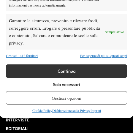
informazioni trasmesse automaticamente.
Testata giornalistica
registrata Aut-Trib Milano n°
Spazio Tennis
10268 del 15/09/2025
Garantire la sicurezza, prevenire e rilevare frodi,
VIBES MEDIA SRL
Editore:
correggere errori, Erogare e presentare pubblicità
, P.iva 14250480960
Sempre attivo
Direttore Responsabile: Alessandro Nizegorodcew
e contenuto, Salvare e comunicare le scelte sulla
HOME
privacy.
ENTRY LIST
Gestisci 1412 fornitori
Per saperne di più su questi scopi
NEWS
WTA
Continua
ATP
Solo necessari
CHALLENGER
ITF
Gestisci opzioni
BILLIE JEAN KING CUP
Cookie Policy
Dichiarazione sulla Privacy
Imprint
ATP FINALS
INTERVISTE
EDITORIALI