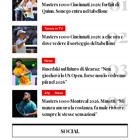
Masters 1000 Cincinnati 2026: forfait di
Quinn, Sonego entra nel tabellone
Tennis in TV
Masters 1000 Cincinnati 2026: a che ora e
dove vedere il sorteggio del tabellone
News
Rusedski sul futuro di Alcaraz: “Non
giocherà lo US Open, forse non lo vedremo
più nel 2026”
Atp
News
Masters 1000 Montreal 2026, Musetti: “Mi
manca ancora la costanza, fa male rivivere
sempre le stesse sensazioni”
SOCIAL