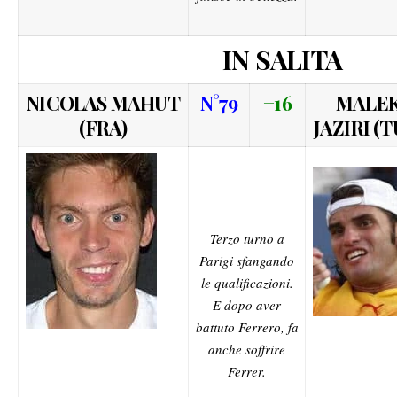
IN SALITA
NICOLAS MAHUT
N°79
+16
MALE
(FRA)
JAZIRI (T
Terzo turno a
Parigi sfangando
le qualificazioni.
E dopo aver
battuto Ferrero, fa
anche soffrire
Ferrer.