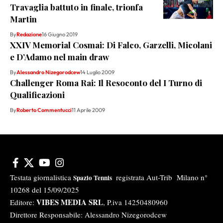
Travaglia battuto in finale, trionfa
Martin
By
Redazione
16 Giugno 2019
XXIV Memorial Cosmai: Di Falco, Garzelli, Micolani
e D’Adamo nel main draw
By
Alessandro Nizegorodcew
14 Luglio 2009
Challenger Roma Rai: Il Resoconto del I Turno di
Qualificazioni
By
Roberto Commentucci
11 Aprile 2009
Testata giornalistica
registrata Aut-Trib Milano n°
Spazio Tennis
10268 del 15/09/2025
VIBES MEDIA SRL
Editore:
, P.iva 14250480960
Direttore Responsabile: Alessandro Nizegorodcew