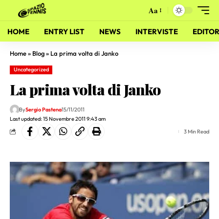
Aa
HOME
ENTRY LIST
NEWS
INTERVISTE
EDITOR
Home
»
Blog
»
La prima volta di Janko
Uncategorized
La prima volta di Janko
By
Sergio Pastena
15/11/2011
Last updated: 15 Novembre 2011 9:43 am
3 Min Read