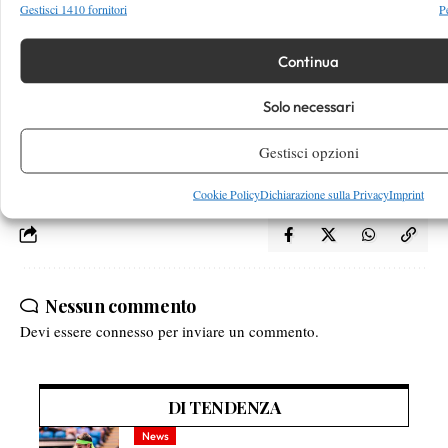
altri il nostro
Gestisci 1410 fornitori
P
Gaio.
Continua
Solo necessari
Gestisci opzioni
TAGGED:
jaziri
Llodra
Ranking
Seppi
Tipsarevic
Tsonga
Cookie Policy
Dichiarazione sulla Privacy
Imprint
Nessun commento
Devi essere
connesso
per inviare un commento.
DI TENDENZA
News