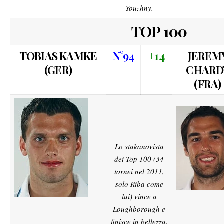
Youzhny.
TOP 100
TOBIAS KAMKE
N°94
+14
JEREM
(GER)
CHARD
(FRA)
Lo stakanovista
dei Top 100 (34
tornei nel 2011,
solo Riba come
lui) vince a
Loughborough e
finisce in bellezza.