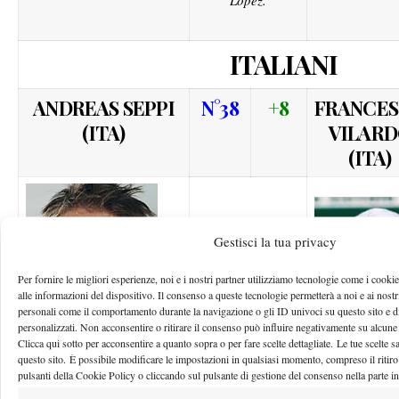
Lopez.
ITALIANI
ANDREAS SEPPI
N°38
+8
FRANCE
(ITA)
VILAR
(ITA)
Gestisci la tua privacy
Il sorpasso è
Per fornire le migliori esperienze, noi e i nostri partner utilizziamo tecnologie come i cook
arrivato in
alle informazioni del dispositivo. Il consenso a queste tecnologie permetterà a noi e ai nostri
personali come il comportamento durante la navigazione o gli ID univoci su questo sito e 
extremis, con due
personalizzati. Non acconsentire o ritirare il consenso può influire negativamente su alcune c
vittorie di rilievo a
Clicca qui sotto per acconsentire a quanto sopra o per fare scelte dettagliate. Le tue scelte 
Parigi: Andreas
questo sito. È possibile modificare le impostazioni in qualsiasi momento, compreso il ritiro
pulsanti della Cookie Policy o cliccando sul pulsante di gestione del consenso nella parte i
chiude l’anno da