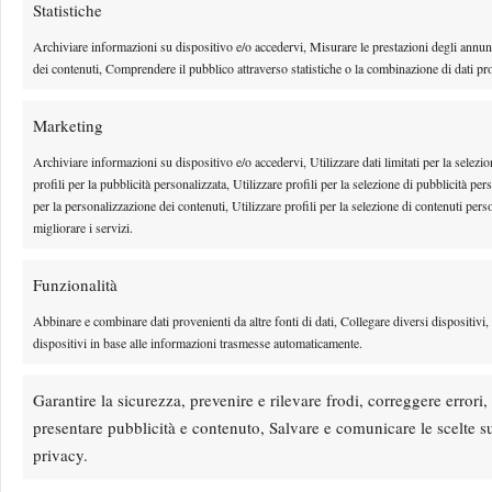
miglior italiano
Statistiche
del ranking.
Archiviare informazioni su dispositivo e/o accedervi, Misurare le prestazioni degli annun
dei contenuti, Comprendere il pubblico attraverso statistiche o la combinazione di dati pro
E TU CHI SEI?
Marketing
MARVIN
N°687
+360
MATTH
NETUSCHIL
PIERO
Archiviare informazioni su dispositivo e/o accedervi, Utilizzare dati limitati per la selezio
profili per la pubblicità personalizzata, Utilizzare profili per la selezione di pubblicità per
(GER)
(OLA)
per la personalizzazione dei contenuti, Utilizzare profili per la selezione di contenuti pers
migliorare i servizi.
Funzionalità
Abbinare e combinare dati provenienti da altre fonti di dati, Collegare diversi dispositivi, 
Solo sconfitte per
dispositivi in base alle informazioni trasmesse automaticamente.
un anno, poi
all’improvviso
Garantire la sicurezza, prevenire e rilevare frodi, correggere errori
semifinale e finale
presentare pubblicità e contenuto, Salvare e comunicare le scelte su
in Turchia.
privacy.
Battendo tra gli