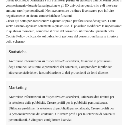
queste tecnologie permetterà a noi e ai nostri partner di elaborare dati personali come il
By
Redazione
comportamento durante la navigazione o gli ID univoci su questo sito e di mostrare
annunci (non) personalizzati. Non acconsentire o ritirare il consenso può influire
Giulia Remondina in Messico, il Video
negativamente su alcune caratteristiche e funzioni.
Clicca qui sotto per acconsentire a quanto sopra o per fare scelte dettagliate. Le tue
9 Marzo 2012
scelte saranno applicate solamente a questo sito. È possibile modificare le impostazioni
By
Redazione
in qualsiasi momento, compreso il ritiro del consenso, utilizzando i pulsanti della
Cookie Policy o cliccando sul pulsante di gestione del consenso nella parte inferiore
dello schermo.
Statistiche
1
2
Archiviare informazioni su dispositivo e/o accedervi, Misurare le prestazioni
degli annunci, Misurare le prestazioni dei contenuti, Comprendere il pubblico
Facebook
attraverso statistiche o la combinazione di dati provenienti da fonti diverse.
Marketing
X
Archiviare informazioni su dispositivo e/o accedervi, Utilizzare dati limitati per
la selezione della pubblicità, Creare profili per la pubblicità personalizzata,
Utilizzare profili per la selezione di pubblicità personalizzata, Creare profili per
Instagram
la personalizzazione dei contenuti, Utilizzare profili per la selezione di contenuti
personalizzati, Sviluppare e migliorare i servizi.