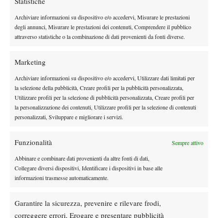
Statistiche
Archiviare informazioni su dispositivo e/o accedervi, Misurare le prestazioni
Instagram
degli annunci, Misurare le prestazioni dei contenuti, Comprendere il pubblico
attraverso statistiche o la combinazione di dati provenienti da fonti diverse.
Youtube
Marketing
Archiviare informazioni su dispositivo e/o accedervi, Utilizzare dati limitati per
la selezione della pubblicità, Creare profili per la pubblicità personalizzata,
Utilizzare profili per la selezione di pubblicità personalizzata, Creare profili per
la personalizzazione dei contenuti, Utilizzare profili per la selezione di contenuti
personalizzati, Sviluppare e migliorare i servizi.
Funzionalità
Sempre attivo
Abbinare e combinare dati provenienti da altre fonti di dati,
Collegare diversi dispositivi, Identificare i dispositivi in base alle
informazioni trasmesse automaticamente.
Testata giornalistica
registrata Aut-Trib Milano n°
Spazio Tennis
10268 del 15/09/2025
Garantire la sicurezza, prevenire e rilevare frodi,
VIBES MEDIA SRL
Editore:
, P.iva 14250480960
correggere errori, Erogare e presentare pubblicità