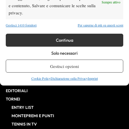
Direttore Responsabile: Alessandro Nizegorodcew
Sempre attivo
e contenuto, Salvare e comunicare le scelte sulla
HOME
privacy.
ENTRY LIST
NEWS
Gestisci 1410 fornitori
Per saperne di più su questi scopi
WTA
Continua
ATP
CHALLENGER
Solo necessari
ITF
BILLIE JEAN KING CUP
Gestisci opzioni
ATP FINALS
Cookie Policy
Dichiarazione sulla Privacy
Imprint
INTERVISTE
EDITORIALI
TORNEI
ENTRY LIST
MONTEPREMI E PUNTI
TENNIS IN TV