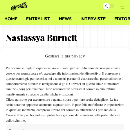
HOME
ENTRY LIST
NEWS
INTERVISTE
EDITOR
Nastassya Burnett
Gestisci la tua privacy
Nasty, è iniziata la scalata…
31 Luglio 2011
Per fornire le migliori esperienze, noi e i nostri partner utilizziamo tecnologie come i
By
Alessandro Nizegorodcew
cookie per memorizzare e/o accedere alle informazioni del dispositivo. Il consenso a
queste tecnologie permetterà a noi e ai nostri partner di elaborare dati personali come il
comportamento durante la navigazione o gli ID univoci su questo sito e di mostrare
annunci (non) personalizzati. Non acconsentire o ritirare il consenso può influire
negativamente su alcune caratteristiche e funzioni.
Facebook
Clicca qui sotto per acconsentire a quanto sopra o per fare scelte dettagliate. Le tue
scelte saranno applicate solamente a questo sito. È possibile modificare le impostazioni
in qualsiasi momento, compreso il ritiro del consenso, utilizzando i pulsanti della
Cookie Policy o cliccando sul pulsante di gestione del consenso nella parte inferiore
X
dello schermo.