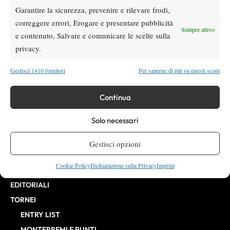
Garantire la sicurezza, prevenire e rilevare frodi,
VIBES MEDIA SRL
Editore:
, P.iva 14250480960
correggere errori, Erogare e presentare pubblicità
Direttore Responsabile: Alessandro Nizegorodcew
Sempre attivo
e contenuto, Salvare e comunicare le scelte sulla
HOME
privacy.
ENTRY LIST
NEWS
Gestisci 1410 fornitori
Per saperne di più su questi scopi
WTA
ATP
Continua
CHALLENGER
Solo necessari
ITF
BILLIE JEAN KING CUP
Gestisci opzioni
ATP FINALS
Cookie Policy
Dichiarazione sulla Privacy
Imprint
INTERVISTE
EDITORIALI
TORNEI
ENTRY LIST
MONTEPREMI E PUNTI