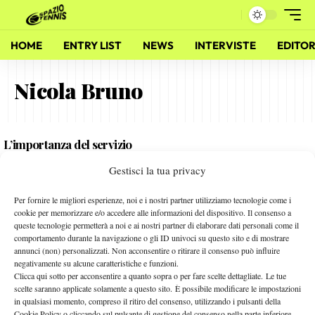
HOME
ENTRY LIST
NEWS
INTERVISTE
EDITOR
Nicola Bruno
L’importanza del servizio
27 Novembre 2013
Gestisci la tua privacy
By
Marco Mazzoni
Per fornire le migliori esperienze, noi e i nostri partner utilizziamo tecnologie come i
Sara Eccel: “La parola tennis rappresenta tutto ciò che
cookie per memorizzare e/o accedere alle informazioni del dispositivo. Il consenso a
queste tecnologie permetterà a noi e ai nostri partner di elaborare dati personali come il
amo”
comportamento durante la navigazione o gli ID univoci su questo sito e di mostrare
27 Giugno 2010
annunci (non) personalizzati. Non acconsentire o ritirare il consenso può influire
By
Alessandro Nizegorodcew
negativamente su alcune caratteristiche e funzioni.
Clicca qui sotto per acconsentire a quanto sopra o per fare scelte dettagliate. Le tue
scelte saranno applicate solamente a questo sito. È possibile modificare le impostazioni
in qualsiasi momento, compreso il ritiro del consenso, utilizzando i pulsanti della
Facebook
Cookie Policy o cliccando sul pulsante di gestione del consenso nella parte inferiore