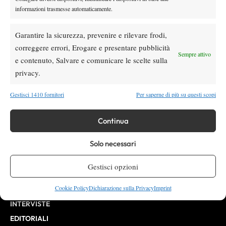
informazioni trasmesse automaticamente.
Testata giornalistica
registrata Aut-Trib Milano n°
Spazio Tennis
10268 del 15/09/2025
Garantire la sicurezza, prevenire e rilevare frodi,
VIBES MEDIA SRL
Editore:
correggere errori, Erogare e presentare pubblicità
, P.iva 14250480960
Sempre attivo
Direttore Responsabile: Alessandro Nizegorodcew
e contenuto, Salvare e comunicare le scelte sulla
HOME
privacy.
ENTRY LIST
Gestisci 1410 fornitori
Per saperne di più su questi scopi
NEWS
WTA
Continua
ATP
Solo necessari
CHALLENGER
ITF
Gestisci opzioni
BILLIE JEAN KING CUP
Cookie Policy
Dichiarazione sulla Privacy
Imprint
ATP FINALS
INTERVISTE
EDITORIALI