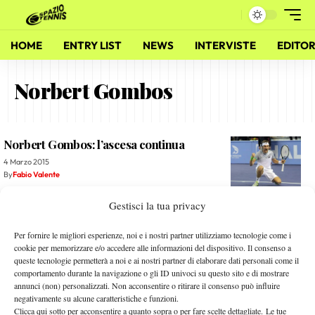
HOME
ENTRY LIST
NEWS
INTERVISTE
EDITOR
Norbert Gombos
Norbert Gombos: l’ascesa continua
4 Marzo 2015
By
Fabio Valente
Gestisci la tua privacy
Il punto del lunedì: 7 giorni di record e prime volte
2 Marzo 2015
Per fornire le migliori esperienze, noi e i nostri partner utilizziamo tecnologie come i
By
Alessandro Mastroluca
cookie per memorizzare e/o accedere alle informazioni del dispositivo. Il consenso a
queste tecnologie permetterà a noi e ai nostri partner di elaborare dati personali come il
comportamento durante la navigazione o gli ID univoci su questo sito e di mostrare
A Vicenza brilla la stella di Filip Krajinovic
annunci (non) personalizzati. Non acconsentire o ritirare il consenso può influire
negativamente su alcune caratteristiche e funzioni.
4 Giugno 2014
Clicca qui sotto per acconsentire a quanto sopra o per fare scelte dettagliate. Le tue