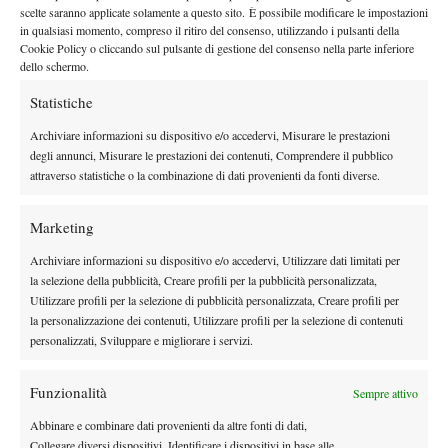
By
Redazione
scelte saranno applicate solamente a questo sito. È possibile modificare le impostazioni
in qualsiasi momento, compreso il ritiro del consenso, utilizzando i pulsanti della
Cookie Policy o cliccando sul pulsante di gestione del consenso nella parte inferiore
dello schermo.
Facebook
Statistiche
Archiviare informazioni su dispositivo e/o accedervi, Misurare le prestazioni
degli annunci, Misurare le prestazioni dei contenuti, Comprendere il pubblico
X
attraverso statistiche o la combinazione di dati provenienti da fonti diverse.
Marketing
Instagram
Archiviare informazioni su dispositivo e/o accedervi, Utilizzare dati limitati per
la selezione della pubblicità, Creare profili per la pubblicità personalizzata,
Utilizzare profili per la selezione di pubblicità personalizzata, Creare profili per
Youtube
la personalizzazione dei contenuti, Utilizzare profili per la selezione di contenuti
personalizzati, Sviluppare e migliorare i servizi.
Funzionalità
Sempre attivo
Abbinare e combinare dati provenienti da altre fonti di dati,
Collegare diversi dispositivi, Identificare i dispositivi in base alle