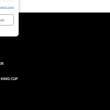
re attivo
 questi scopi
oni
re attivo
ER
N KING CUP