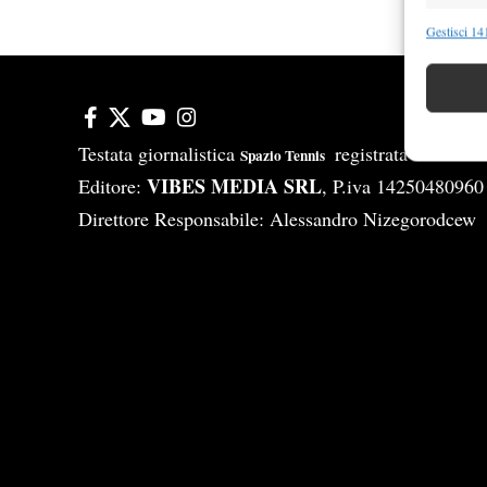
Funzion
Gestisci 141
Abbinare e
Identifica
Garanti
Testata giornalistica
registrata Aut-Tri
Spazio Tennis
Erogare
VIBES MEDIA SRL
Editore:
, P.iva 14250480960
scelte 
Direttore Responsabile: Alessandro Nizegorodcew