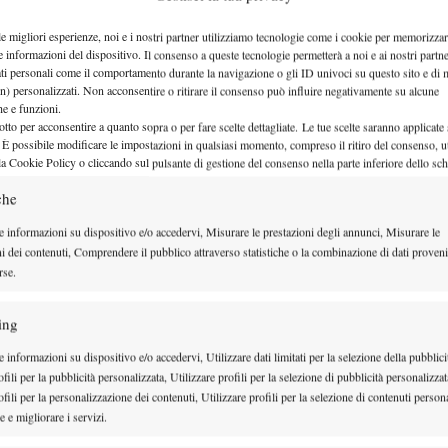
“Lavoro duramente per la Top 10.
le migliori esperienze, noi e i nostri partner utilizziamo tecnologie come i cookie per memorizzar
Musetti? Sa come complicarti i m
e informazioni del dispositivo. Il consenso a queste tecnologie permetterà a noi e ai nostri partne
ati personali come il comportamento durante la navigazione o gli ID univoci su questo sito e di 
n) personalizzati. Non acconsentire o ritirare il consenso può influire negativamente su alcune
Intervista esclusiva al tennista cileno per il canale youtube di Spazio Te
che e funzioni.
otto per acconsentire a quanto sopra o per fare scelte dettagliate. Le tue scelte saranno applicate
16 Ottobre 2025
 È possibile modificare le impostazioni in qualsiasi momento, compreso il ritiro del consenso, ut
By
Pietro Corso
la Cookie Policy o cliccando sul pulsante di gestione del consenso nella parte inferiore dello sc
che
e informazioni su dispositivo e/o accedervi, Misurare le prestazioni degli annunci, Misurare le
ni dei contenuti, Comprendere il pubblico attraverso statistiche o la combinazione di dati proveni
rse.
ing
 informazioni su dispositivo e/o accedervi, Utilizzare dati limitati per la selezione della pubblici
fili per la pubblicità personalizzata, Utilizzare profili per la selezione di pubblicità personalizzat
fili per la personalizzazione dei contenuti, Utilizzare profili per la selezione di contenuti persona
 e migliorare i servizi.