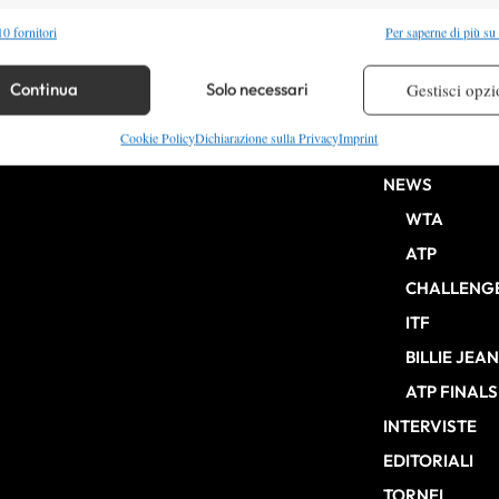
alità
Semp
0 fornitori
Per saperne di più su
 combinare dati provenienti da altre fonti di dati, Collegare diversi dispositivi,
re i dispositivi in base alle informazioni trasmesse automaticamente.
Continua
Solo necessari
Gestisci opzi
HOME
re la sicurezza, prevenire e rilevare frodi, correggere errori,
Cookie Policy
Dichiarazione sulla Privacy
Imprint
ENTRY LIST
b Milano n° 10268 del 15/09/2025
 e presentare pubblicità e contenuto, Salvare e comunicare le
Semp
NEWS
sulla privacy.
WTA
ATP
CHALLENG
ITF
BILLIE JEA
ATP FINALS
INTERVISTE
EDITORIALI
TORNEI