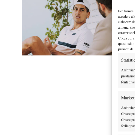
Per fornire 
accedere all
elaborare d
annunci (no
caratteristi
Clicca qui s
questo sito.
pulsanti del
Statisti
Archiviar
prestazio
fonti dive
Market
Archiviare
Creare pro
Creare pro
Sviluppare