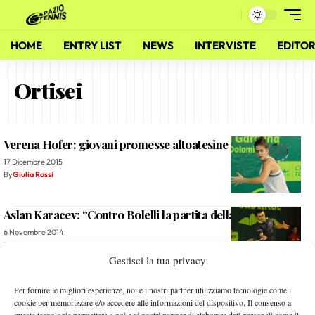
HOME
ENTRY LIST
NEWS
INTERVISTE
EDITOR
Ortisei
Verena Hofer: giovani promesse altoatesine crescono
17 Dicembre 2015
By
Giulia Rossi
Aslan Karacev: “Contro Bolelli la partita della mia vita”
6 Novembre 2014
By
Salvatore Greco
Gestisci la tua privacy
Atp Ortisei: Alessandro Petrone nel Main Draw
Per fornire le migliori esperienze, noi e i nostri partner utilizziamo tecnologie come i
cookie per memorizzare e/o accedere alle informazioni del dispositivo. Il consenso a
3 Novembre 2014