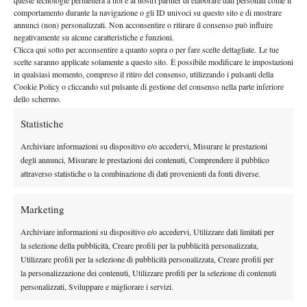
queste tecnologie permetterà a noi e ai nostri partner di elaborare dati personali come il
By
Redazione
comportamento durante la navigazione o gli ID univoci su questo sito e di mostrare
annunci (non) personalizzati. Non acconsentire o ritirare il consenso può influire
Ad Ortisei vince Andreas Seppi
negativamente su alcune caratteristiche e funzioni.
Clicca qui sotto per acconsentire a quanto sopra o per fare scelte dettagliate. Le tue
12 Novembre 2013
scelte saranno applicate solamente a questo sito. È possibile modificare le impostazioni
By
Redazione
in qualsiasi momento, compreso il ritiro del consenso, utilizzando i pulsanti della
Cookie Policy o cliccando sul pulsante di gestione del consenso nella parte inferiore
dello schermo.
Statistiche
1
2
Archiviare informazioni su dispositivo e/o accedervi, Misurare le prestazioni
degli annunci, Misurare le prestazioni dei contenuti, Comprendere il pubblico
Facebook
attraverso statistiche o la combinazione di dati provenienti da fonti diverse.
Marketing
X
Archiviare informazioni su dispositivo e/o accedervi, Utilizzare dati limitati per
la selezione della pubblicità, Creare profili per la pubblicità personalizzata,
Utilizzare profili per la selezione di pubblicità personalizzata, Creare profili per
Instagram
la personalizzazione dei contenuti, Utilizzare profili per la selezione di contenuti
personalizzati, Sviluppare e migliorare i servizi.