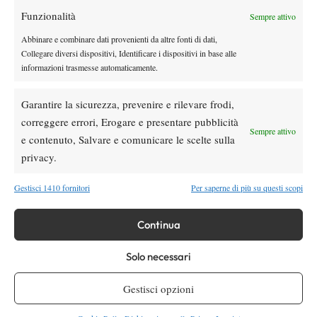
Funzionalità
Youtube
Sempre attivo
Abbinare e combinare dati provenienti da altre fonti di dati,
Collegare diversi dispositivi, Identificare i dispositivi in base alle
informazioni trasmesse automaticamente.
Garantire la sicurezza, prevenire e rilevare frodi,
correggere errori, Erogare e presentare pubblicità
Sempre attivo
e contenuto, Salvare e comunicare le scelte sulla
Testata giornalistica
registrata Aut-Trib Milano n°
Spazio Tennis
privacy.
10268 del 15/09/2025
VIBES MEDIA SRL
Editore:
, P.iva 14250480960
Gestisci 1410 fornitori
Per saperne di più su questi scopi
Direttore Responsabile: Alessandro Nizegorodcew
HOME
Continua
ENTRY LIST
NEWS
Solo necessari
WTA
Gestisci opzioni
ATP
CHALLENGER