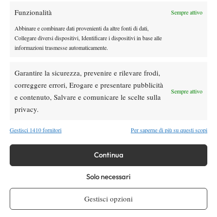
Funzionalità
Sempre attivo
Youtube
Abbinare e combinare dati provenienti da altre fonti di dati,
Collegare diversi dispositivi, Identificare i dispositivi in base alle
informazioni trasmesse automaticamente.
Garantire la sicurezza, prevenire e rilevare frodi,
correggere errori, Erogare e presentare pubblicità
Sempre attivo
e contenuto, Salvare e comunicare le scelte sulla
Testata giornalistica
registrata Aut-Trib Milano n°
Spazio Tennis
privacy.
10268 del 15/09/2025
VIBES MEDIA SRL
Editore:
, P.iva 14250480960
Gestisci 1410 fornitori
Per saperne di più su questi scopi
Direttore Responsabile: Alessandro Nizegorodcew
HOME
Continua
ENTRY LIST
NEWS
Solo necessari
WTA
Gestisci opzioni
ATP