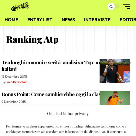
HOME
ENTRY LIST
NEWS
INTERVISTE
EDITOR
Ranking Atp
Tra luoghi comuni e verità: analisi su Top-100, età media e
italiani
15 Dicembre 2015
By
Luca Brancher
Bonus Point: Come cambierebbe oggi la classifica Atp?
9 Dicembre 2015
By
Luca Brancher
Gestisci la tua privacy
David contro i Golia
Per fornire le migliori esperienze, noi e i nostri partner utilizziamo tecnologie come i
cookie per memorizzare e/o accedere alle informazioni del dispositivo. Il consenso a
22 Settembre 2014