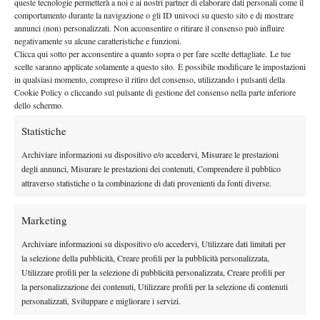
queste tecnologie permetterà a noi e ai nostri partner di elaborare dati personali come il
By
Federico Mariani
comportamento durante la navigazione o gli ID univoci su questo sito e di mostrare
annunci (non) personalizzati. Non acconsentire o ritirare il consenso può influire
negativamente su alcune caratteristiche e funzioni.
La rimonta impossibile
Clicca qui sotto per acconsentire a quanto sopra o per fare scelte dettagliate. Le tue
8 Luglio 2012
scelte saranno applicate solamente a questo sito. È possibile modificare le impostazioni
By
Sergio Pastena
in qualsiasi momento, compreso il ritiro del consenso, utilizzando i pulsanti della
Cookie Policy o cliccando sul pulsante di gestione del consenso nella parte inferiore
dello schermo.
Statistiche
1
2
3
Archiviare informazioni su dispositivo e/o accedervi, Misurare le prestazioni
degli annunci, Misurare le prestazioni dei contenuti, Comprendere il pubblico
Facebook
attraverso statistiche o la combinazione di dati provenienti da fonti diverse.
Marketing
X
Archiviare informazioni su dispositivo e/o accedervi, Utilizzare dati limitati per
la selezione della pubblicità, Creare profili per la pubblicità personalizzata,
Utilizzare profili per la selezione di pubblicità personalizzata, Creare profili per
Instagram
la personalizzazione dei contenuti, Utilizzare profili per la selezione di contenuti
personalizzati, Sviluppare e migliorare i servizi.