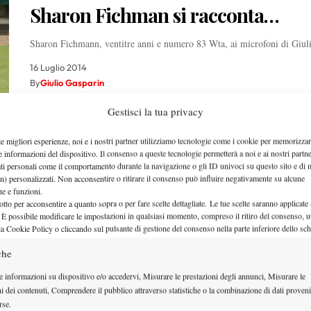
Sharon Fichman si racconta…
Sharon Fichmann, ventitre anni e numero 83 Wta, ai microfoni di Giul
16 Luglio 2014
By
Giulio Gasparin
Gestisci la tua privacy
le migliori esperienze, noi e i nostri partner utilizziamo tecnologie come i cookie per memorizzar
e informazioni del dispositivo. Il consenso a queste tecnologie permetterà a noi e ai nostri partne
ati personali come il comportamento durante la navigazione o gli ID univoci su questo sito e di 
Diario di Bordo da Nottingham
n) personalizzati. Non acconsentire o ritirare il consenso può influire negativamente su alcune
che e funzioni.
otto per acconsentire a quanto sopra o per fare scelte dettagliate. Le tue scelte saranno applicate
Il primo diario di bordo da Nottingham del nostro inviato Giulio Gaspar
 È possibile modificare le impostazioni in qualsiasi momento, compreso il ritiro del consenso, ut
la…
la Cookie Policy o cliccando sul pulsante di gestione del consenso nella parte inferiore dello sc
4 Giugno 2014
che
By
Giulio Gasparin
e informazioni su dispositivo e/o accedervi, Misurare le prestazioni degli annunci, Misurare le
ni dei contenuti, Comprendere il pubblico attraverso statistiche o la combinazione di dati proveni
rse.