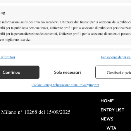
ing
ITF: Sharon Fichman strega Cagn
 informazioni su dispositivo e/o accedervi, Utilizzare dati limitati per la selezione della pubblici
Mer
fili per la pubblicità personalizzata, Utilizzare profili per la selezione di pubblicità personalizzat
fili per la personalizzazione dei contenuti, Utilizzare profili per la selezione di contenuti persona
Il resoconto degli Itf femminili. A Cagnes sur Mer trionfa la canadese
 e migliorare i servizi.
Fichman
alità
13 Maggio 2014
Semp
0 fornitori
Per saperne di più su
By
Redazione
 combinare dati provenienti da altre fonti di dati, Collegare diversi dispositivi,
re i dispositivi in base alle informazioni trasmesse automaticamente.
Continua
Solo necessari
Gestisci opzi
re la sicurezza, prevenire e rilevare frodi, correggere errori,
Cookie Policy
Dichiarazione sulla Privacy
Imprint
 e presentare pubblicità e contenuto, Salvare e comunicare le
Semp
sulla privacy.
HOME
ENTRY LIST
b Milano n° 10268 del 15/09/2025
NEWS
WTA