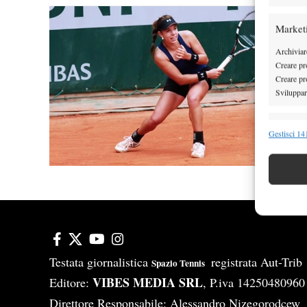
Market
Archiviare
Creare pro
Creare pro
Sviluppare
Funzion
Gestisci 141
Abbinare e
Identifica
Garanti
Erogare
scelte 
Testata giornalistica
registrata Aut-Tri
Spazio Tennis
VIBES MEDIA SRL
Editore:
, P.iva 14250480960
Direttore Responsabile: Alessandro Nizegorodcew