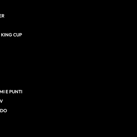
ER
N KING CUP
I E PUNTI
TV
RDO