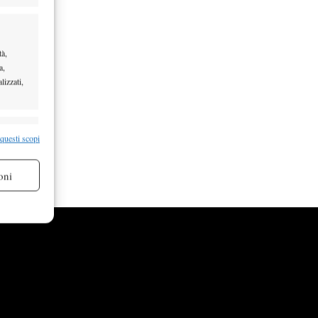
es su
tà,
a,
lizzati,
 Sharon
re attivo
 questi scopi
oni
re attivo