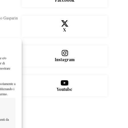
Facebook
io Gasparin
X
e e/o
Instagram
r di
mostrare
 solamente a
in. Inizia
ilizzando i
Youtube
hermo.
enti da