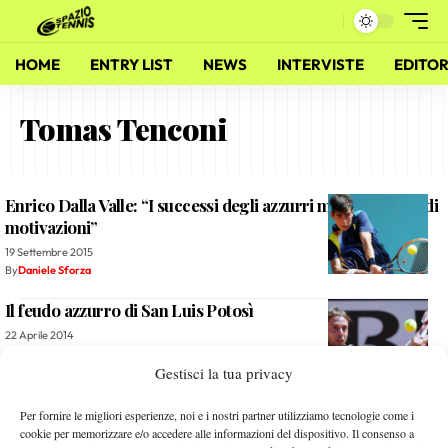
HOME
ENTRY LIST
NEWS
INTERVISTE
EDITOR
Tomas Tenconi
Enrico Dalla Valle: “I successi degli azzurri mi danno grandi
motivazioni”
19 Settembre 2015
By
Daniele Sforza
Il feudo azzurro di San Luis Potosì
22 Aprile 2014
By
Redazione
Gestisci la tua privacy
Le promesse «in panchina»
Per fornire le migliori esperienze, noi e i nostri partner utilizziamo tecnologie come i
cookie per memorizzare e/o accedere alle informazioni del dispositivo. Il consenso a
6 Aprile 2014