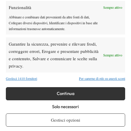
Funzionalità
Sempre attivo
Youtube
Abbinare e combinare dati provenienti da altre fonti di dati,
Collegare diversi dispositivi, Identificare i dispositivi in base alle
informazioni trasmesse automaticamente.
Garantire la sicurezza, prevenire e rilevare frodi,
correggere errori, Erogare e presentare pubblicità
Sempre attivo
e contenuto, Salvare e comunicare le scelte sulla
Testata giornalistica
registrata Aut-Trib Milano n°
Spazio Tennis
privacy.
10268 del 15/09/2025
VIBES MEDIA SRL
Editore:
, P.iva 14250480960
Gestisci 1410 fornitori
Per saperne di più su questi scopi
Direttore Responsabile: Alessandro Nizegorodcew
HOME
Continua
ENTRY LIST
NEWS
Solo necessari
WTA
Gestisci opzioni
ATP