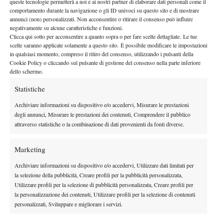
queste tecnologie permetterà a noi e ai nostri partner di elaborare dati personali come il
By
Alessandro Nizegorodcew
comportamento durante la navigazione o gli ID univoci su questo sito e di mostrare
annunci (non) personalizzati. Non acconsentire o ritirare il consenso può influire
negativamente su alcune caratteristiche e funzioni.
Dalla Valle: “Tirrenia è la scelta giusta”
Clicca qui sotto per acconsentire a quanto sopra o per fare scelte dettagliate. Le tue
21 Novembre 2013
scelte saranno applicate solamente a questo sito. È possibile modificare le impostazioni
By
Alessandro Nizegorodcew
in qualsiasi momento, compreso il ritiro del consenso, utilizzando i pulsanti della
Cookie Policy o cliccando sul pulsante di gestione del consenso nella parte inferiore
dello schermo.
Statistiche
1
2
Archiviare informazioni su dispositivo e/o accedervi, Misurare le prestazioni
degli annunci, Misurare le prestazioni dei contenuti, Comprendere il pubblico
Facebook
attraverso statistiche o la combinazione di dati provenienti da fonti diverse.
Marketing
X
Archiviare informazioni su dispositivo e/o accedervi, Utilizzare dati limitati per
la selezione della pubblicità, Creare profili per la pubblicità personalizzata,
Utilizzare profili per la selezione di pubblicità personalizzata, Creare profili per
Instagram
la personalizzazione dei contenuti, Utilizzare profili per la selezione di contenuti
personalizzati, Sviluppare e migliorare i servizi.