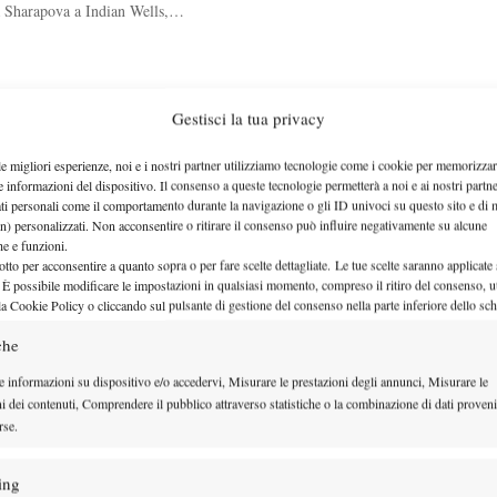
a Sharapova a Indian Wells,…
Gestisci la tua privacy
le migliori esperienze, noi e i nostri partner utilizziamo tecnologie come i cookie per memorizzar
. Avanzano Pennetta, Schiavone…
e informazioni del dispositivo. Il consenso a queste tecnologie permetterà a noi e ai nostri partne
ati personali come il comportamento durante la navigazione o gli ID univoci su questo sito e di 
n) personalizzati. Non acconsentire o ritirare il consenso può influire negativamente su alcune
che e funzioni.
otto per acconsentire a quanto sopra o per fare scelte dettagliate. Le tue scelte saranno applicate
 È possibile modificare le impostazioni in qualsiasi momento, compreso il ritiro del consenso, ut
la Cookie Policy o cliccando sul pulsante di gestione del consenso nella parte inferiore dello sc
a analizzato il tabellone…
che
e informazioni su dispositivo e/o accedervi, Misurare le prestazioni degli annunci, Misurare le
ni dei contenuti, Comprendere il pubblico attraverso statistiche o la combinazione di dati proveni
rse.
ic
ing
nka, che vince e…