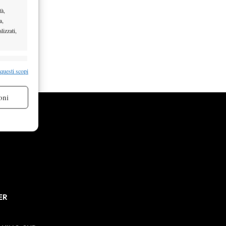
tà,
a,
lizzati,
re attivo
 questi scopi
oni
re attivo
ER