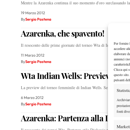
Mentre la Azarenka continua il suo momento d'oro surclassando l
19 Marzo 2012
By
Sergio Pastena
Azarenka, che spavento!
Per fornire 
Il resoconto delle prime giornate del torneo Wta di Indian Wells
accedere all
elaborare d
11 Marzo 2012
annunci (no
By
Sergio Pastena
caratteristi
Clicca qui s
Wta Indian Wells: Preview
questo sito.
pulsanti del
La preview del torneo femminile di Indian Wells. Sergio Pastena h
Statisti
6 Marzo 2012
Archiviar
By
Sergio Pastena
prestazio
fonti dive
Azarenka: Partenza alla Djokov
Market
Il resoconto dei tornei Wta. Partenza stile Djokovic per la Azare