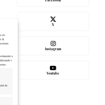
Facebook
X
e e/o
r di
mostrare
Instagram
 solamente a
ilizzando i
hermo.
Youtube
enti da