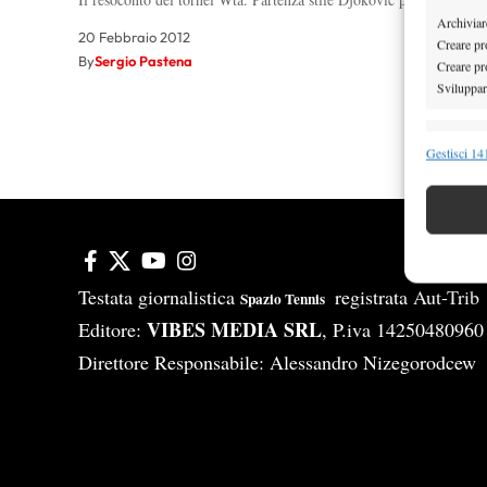
Archiviare
20 Febbraio 2012
Creare pro
By
Sergio Pastena
Creare pro
Sviluppare
Funzion
Gestisci 141
Abbinare e
Identifica
Garanti
Erogare
Testata giornalistica
registrata Aut-Tri
Spazio Tennis
scelte 
VIBES MEDIA SRL
Editore:
, P.iva 14250480960
Direttore Responsabile: Alessandro Nizegorodcew