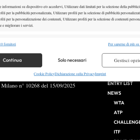
 informazioni su dispositivo e/o accedervi, Utilizzare dati limitati per la selezione della pubblici
fili per la pubblicità personalizzata, Utilizzare profili per la selezione di pubblicità personalizzat
fili per la personalizzazione dei contenuti, Utilizzare profili per la selezione di contenuti persona
 e migliorare i servizi.
1
2
3
4
alità
Semp
0 fornitori
Per saperne di più su
 combinare dati provenienti da altre fonti di dati, Collegare diversi dispositivi,
re i dispositivi in base alle informazioni trasmesse automaticamente.
Continua
Solo necessari
Gestisci opzi
HOME
re la sicurezza, prevenire e rilevare frodi, correggere errori,
Cookie Policy
Dichiarazione sulla Privacy
Imprint
 e presentare pubblicità e contenuto, Salvare e comunicare le
Semp
ENTRY LIST
b Milano n° 10268 del 15/09/2025
sulla privacy.
NEWS
WTA
ATP
CHALLENG
ITF